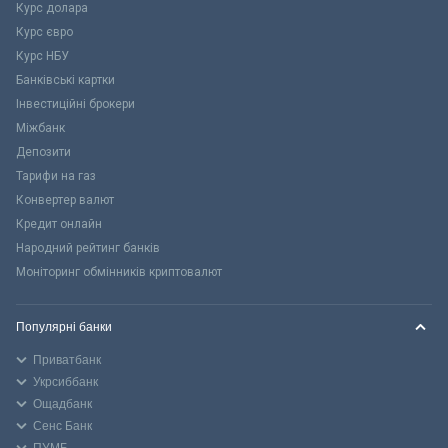
Курс долара
Курс євро
Курс НБУ
Банківські картки
Інвестиційні брокери
Міжбанк
Депозити
Тарифи на газ
Конвертер валют
Кредит онлайн
Народний рейтинг банків
Моніторинг обмінників криптовалют
Популярні банки
Приватбанк
Укрсиббанк
Ощадбанк
Сенс Банк
ПУМБ