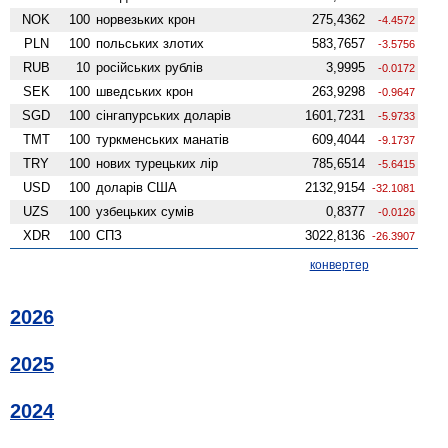
NOK
100
норвезьких крон
275,4362
-4.4572
PLN
100
польських злотих
583,7657
-3.5756
RUB
10
російських рублів
3,9995
-0.0172
SEK
100
шведських крон
263,9298
-0.9647
SGD
100
сінгапурських доларів
1601,7231
-5.9733
TMT
100
туркменських манатів
609,4044
-9.1737
TRY
100
нових турецьких лір
785,6514
-5.6415
USD
100
доларів США
2132,9154
-32.1081
UZS
100
узбецьких сумів
0,8377
-0.0126
XDR
100
СПЗ
3022,8136
-26.3907
конвертер
2026
2025
2024