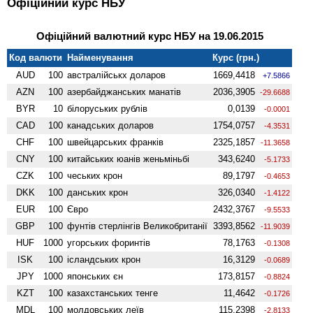
Офіційний курс НБУ
Офіційний валютний курс НБУ на 19.06.2015
Код валюти
Найменування
Курс (грн.)
AUD
100
австралійськх доларов
1669,4418
+7.5866
AZN
100
азербайджанських манатів
2036,3905
-29.6688
BYR
10
білоруських рублів
0,0139
-0.0001
CAD
100
канадських доларов
1754,0757
-4.3531
CHF
100
швейцарських франків
2325,1857
-11.3658
CNY
100
китайських юанів женьмiньбi
343,6240
-5.1733
CZK
100
чеських крон
89,1797
-0.4653
DKK
100
данських крон
326,0340
-1.4122
EUR
100
Євро
2432,3767
-9.5533
GBP
100
фунтів стерлінгів Велико­британії
3393,8562
-11.9039
HUF
1000
угорських форинтів
78,1763
-0.1308
ISK
100
ісландських крон
16,3129
-0.0689
JPY
1000
японських єн
173,8157
-0.8824
KZT
100
казахстанських тенге
11,4642
-0.1726
MDL
100
молдовських леїв
115,2398
-2.8133