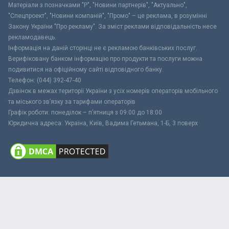
Матеріали з позначками "Р", "Новини партнерів", "Актуально",
"Спецпроект", "Новини компаній", "Промо" – це реклама, в розумінні
Закону України "Про рекламу". За зміст реклами відповідальність несе
рекламодавець.
Інформація на даній сторінці не є рекламою банківських послуг.
Верифіковану банком інформацію про продукти та послуги можна
подивитися на офіційному сайті відповідного банку.
Телефон: (044) 392-47-40
Дзвінок в межах території України з усіх номерів операторів мобільного
та міського зв’язку за тарифами операторів
Графік роботи: понеділок – п’ятниця з 09:00 до 18:00
Юридична адреса: Україна, Київ, Вадима Гетьмана, 1-Б, 3 поверх