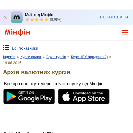
Multi від Мінфін
ВСТАНОВИТИ
(8,9K+)
Всі показники
Індекси
»
Курси валют
»
Архів курсів
»
Курс НБУ (щоденний)
»
19.06.2015
Архів валютних курсів
Все про валюту теперь і в застосунку від Мінфін