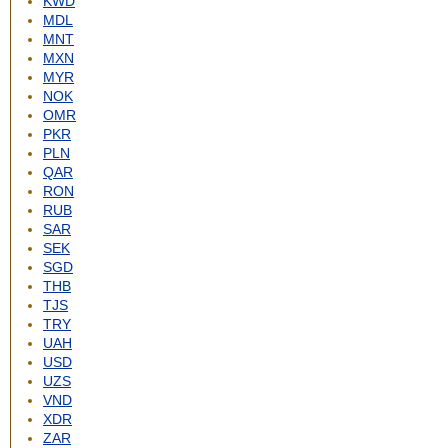
KWD
MDL
MNT
MXN
MYR
NOK
OMR
PKR
PLN
QAR
RON
RUB
SAR
SEK
SGD
THB
TJS
TRY
UAH
USD
UZS
VND
XDR
ZAR