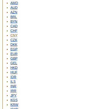
AMD
AUD
AZN
BRL
BYN
CAD
CHF
CNY
CZK
DKK
EGP
EUR
GBP
GEL
HKD
HUF
IDR
ILS
INR
IRR
JPY
KGS
KRW