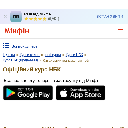
Multi від Мінфін
ВСТАНОВИТИ
(8,9K+)
Всі показники
Індекси
»
Курси валют
»
Інші курси
»
Курси НБК
»
Курс НБК (щоденний)
»
Китайський юань женьмiньбi
Офіційний курс НБК
Все про валюту теперь і в застосунку від Мінфін