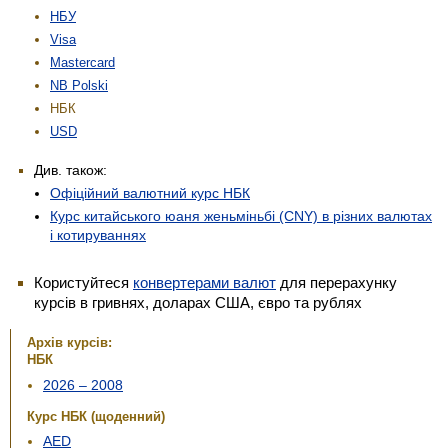
НБУ
Visa
Mastercard
NB Polski
НБК
USD
Див. також:
Офіційний валютний курс НБК
Курс китайського юаня женьмiньбi (CNY) в різних валютах
і котируваннях
Користуйтеся
конвертерами валют
для перерахунку
курсів в гривнях, доларах США, євро та рублях
Архів курсів:
НБК
2026 – 2008
Курс НБК (щоденний)
AED