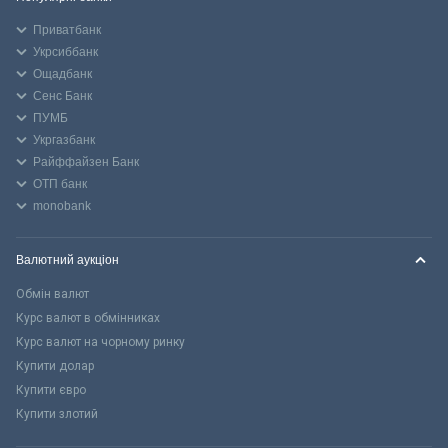
Приватбанк
Укрсиббанк
Ощадбанк
Сенс Банк
ПУМБ
Укргазбанк
Райффайзен Банк
ОТП банк
monobank
Валютний аукціон
Обмін валют
Курс валют в обмінниках
Курс валют на чорному ринку
Купити долар
Купити євро
Купити злотий