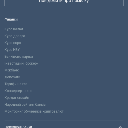
Повідомити про помилку
Фінанси
Курс валют
Курс долара
Курс євро
Курс НБУ
Банківські картки
Інвестиційні брокери
Міжбанк
Депозити
Тарифи на газ
Конвертер валют
Кредит онлайн
Народний рейтинг банків
Моніторинг обмінників криптовалют
Популярні банки