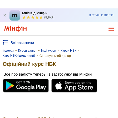
Multi від Мінфін
ВСТАНОВИТИ
(8,9K+)
Всі показники
Індекси
»
Курси валют
»
Інші курси
»
Курси НБК
»
Курс НБК (щоденний)
»
Сінгапурський долар
Офіційний курс НБК
Все про валюту теперь і в застосунку від Мінфін