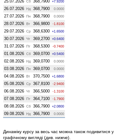
25.07.2026
368,7900
Сб
+7.9200
26.07.2026
368,7900
Нд
0.0000
27.07.2026
368,7900
Пн
0.0000
28.07.2026
366,9800
Вт
-1.8100
29.07.2026
368,6300
Ср
+1.6500
30.07.2026
369,2700
Чт
+0.6400
31.07.2026
368,5300
Пт
-0.7400
01.08.2026
369,0700
Сб
+0.5400
02.08.2026
369,0700
Нд
0.0000
03.08.2026
369,0700
Пн
0.0000
04.08.2026
370,7500
Вт
+1.6800
05.08.2026
367,8100
Ср
-2.9400
06.08.2026
366,5000
Чт
-1.3100
07.08.2026
364,7100
Пт
-1.7900
08.08.2026
366,7900
Сб
+2.0800
09.08.2026
366,7900
Нд
0.0000
Динаміку курсу за весь час можна також подивитися у
графічному вигляді (див. нижче).