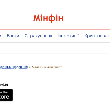
и
Банки
Страхування
Інвестиції
Криптовал
урс НБК (щоденний)
»
Малайзійський рингіт
інфін