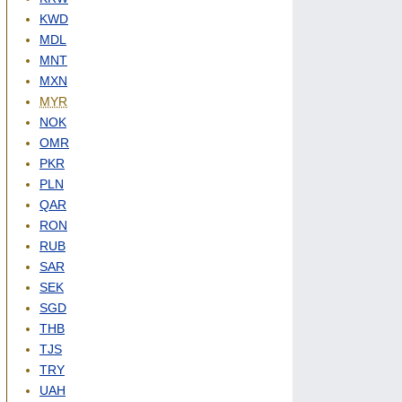
KWD
MDL
MNT
MXN
MYR
NOK
OMR
PKR
PLN
QAR
RON
RUB
SAR
SEK
SGD
THB
TJS
TRY
UAH