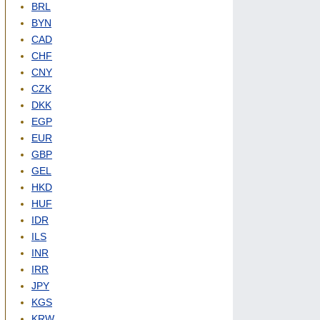
BRL
BYN
CAD
CHF
CNY
CZK
DKK
EGP
EUR
GBP
GEL
HKD
HUF
IDR
ILS
INR
IRR
JPY
KGS
KRW