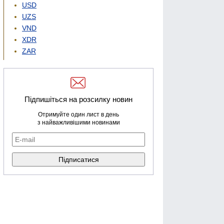
USD
UZS
VND
XDR
ZAR
Підпишіться на розсилку новин
Отримуйте один лист в день
з найважливішими новинами