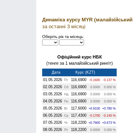
Динаміка курсу MYR (малайзійський 
за останні 3 місяці
Оберіть рік та місяць:
Офіційний курс НБК
(тенге за 1 малайзійський рингіт)
Дата
Курс (KZT)
01.05.2026
116,6900
Пт
-0.1600
-0.137 %
02.05.2026
116,6900
Сб
0.0000
0.000 %
03.05.2026
116,6900
Нд
0.0000
0.000 %
04.05.2026
116,6900
Пн
0.0000
0.000 %
05.05.2026
117,6000
Вт
+0.9100
+0.780 %
06.05.2026
117,4300
Ср
-0.1700
-0.145 %
07.05.2026
118,2200
Чт
+0.7900
+0.673 %
08.05.2026
118,2200
Пт
0.0000
0.000 %