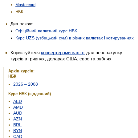
Mastercard
НБК
Див. також:
Офіційний валютний курс НБК
Курс UZS (узбецький сум) в різних валютах і котируваннях
Користуйтеся
конвертерами валют
для перерахунку
курсів в гривнях, доларах США, євро та рублях
Архів курсів:
НБК
2026 – 2008
Курс НБК (щоденний)
AED
AMD
AUD
AZN
BRL
BYN
CAD