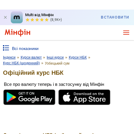
Multi від Мінфін
ВСТАНОВИТИ
(8,9K+)
Всі показники
Індекси
»
Курси валют
»
Інші курси
»
Курси НБК
»
Курс НБК (щоденний)
»
Узбецький сум
Офіційний курс НБК
Все про валюту теперь і в застосунку від Мінфін