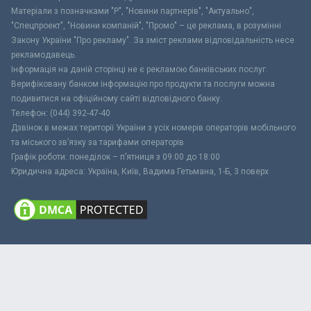
Матеріали з позначками "Р", "Новини партнерів", "Актуально",
"Спецпроект", "Новини компаній", "Промо" – це реклама, в розумінні
Закону України "Про рекламу". За зміст реклами відповідальність несе
рекламодавець.
Інформація на даній сторінці не є рекламою банківських послуг.
Верифіковану банком інформацію про продукти та послуги можна
подивитися на офіційному сайті відповідного банку.
Телефон: (044) 392-47-40
Дзвінок в межах території України з усіх номерів операторів мобільного
та міського зв’язку за тарифами операторів
Графік роботи: понеділок – п’ятниця з 09:00 до 18:00
Юридична адреса: Україна, Київ, Вадима Гетьмана, 1-Б, 3 поверх