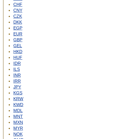
CHF
CNY
CZK
DKK
EGP
EUR
GBP
GEL
HKD
HUF
IDR
ILS
INR
IRR
JPY
KGS
KRW
KWD
MDL
MNT
MXN
MYR
NOK