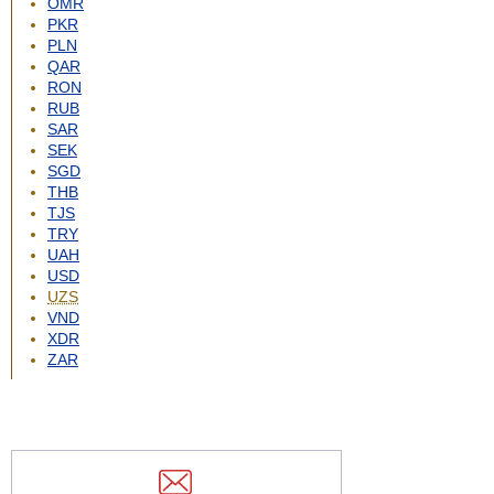
OMR
PKR
PLN
QAR
RON
RUB
SAR
SEK
SGD
THB
TJS
TRY
UAH
USD
UZS
VND
XDR
ZAR