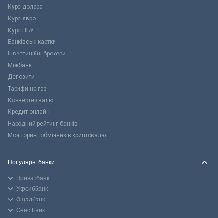
Курс долара
Курс євро
Курс НБУ
Банківські картки
Інвестиційні брокери
Міжбанк
Депозити
Тарифи на газ
Конвертер валют
Кредит онлайн
Народний рейтинг банків
Моніторинг обмінників криптовалют
Популярні банки
Приватбанк
Укрсиббанк
Ощадбанк
Сенс Банк