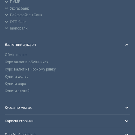
ПУМБ
Укргазбанк
Райффайзен Банк
ОТП банк
monobank
Валютний аукціон
Обмін валют
Курс валют в обмінниках
Курс валют на чорному ринку
Купити долар
Купити євро
Купити злотий
Курси по містах
Корисні сторінки
Про Minfin.com.ua