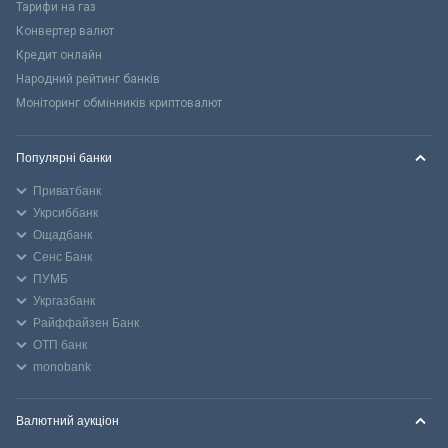
Тарифи на газ
Конвертер валют
Кредит онлайн
Народний рейтинг банків
Моніторинг обмінників криптовалют
Популярні банки
Приватбанк
Укрсиббанк
Ощадбанк
Сенс Банк
ПУМБ
Укргазбанк
Райффайзен Банк
ОТП банк
monobank
Валютний аукціон