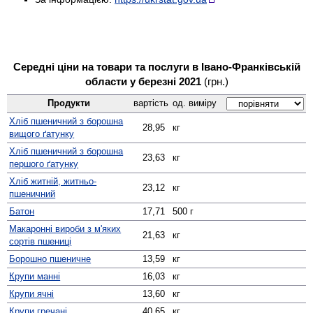
Середні ціни на товари та послуги в Івано-Франківській
области у березні 2021
(грн.)
Продукти
вартість
од. виміру
Хліб пшеничний з борошна
28,95
кг
вищого ґатунку
Хліб пшеничний з борошна
23,63
кг
першого ґатунку
Хліб житній, житньо-
23,12
кг
пшеничний
Батон
17,71
500 г
Макаронні вироби з м'яких
21,63
кг
сортів пшениці
Борошно пшеничне
13,59
кг
Крупи манні
16,03
кг
Крупи ячні
13,60
кг
Крупи гречані
40,65
кг