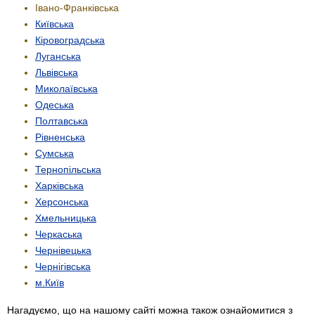
Івано-Франківська
Київська
Кіровоградська
Луганська
Львівська
Миколаївська
Одеська
Полтавська
Рівненська
Сумська
Тернопільська
Харківська
Херсонська
Хмельницька
Черкаська
Чернівецька
Чернігівська
м.Київ
Нагадуємо, що на нашому сайті можна також ознайомитися з