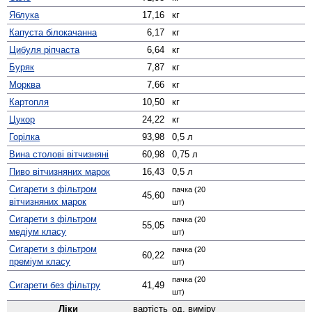
Яблука
17,16
кг
Капуста білокачанна
6,17
кг
Цибуля ріпчаста
6,64
кг
Буряк
7,87
кг
Морква
7,66
кг
Картопля
10,50
кг
Цукор
24,22
кг
Горілка
93,98
0,5 л
Вина столові вітчизняні
60,98
0,75 л
Пиво вітчизняних марок
16,43
0,5 л
Сигарети з фільтром
пачка (20
45,60
вітчизняних марок
шт)
Сигарети з фільтром
пачка (20
55,05
медіум класу
шт)
Сигарети з фільтром
пачка (20
60,22
преміум класу
шт)
пачка (20
Сигарети без фільтру
41,49
шт)
Ліки
вартість
од. виміру