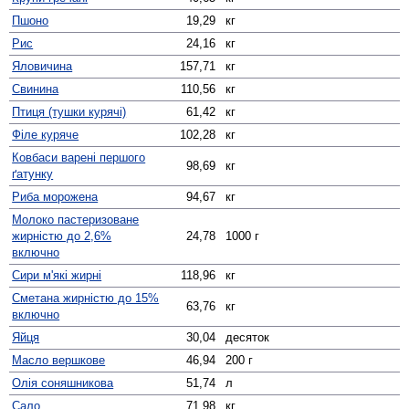
Пшоно
19,29
кг
Рис
24,16
кг
Яловичина
157,71
кг
Свинина
110,56
кг
Птиця (тушки курячі)
61,42
кг
Філе куряче
102,28
кг
Ковбаси варені першого
98,69
кг
ґатунку
Риба морожена
94,67
кг
Молоко пастеризоване
жирністю до 2,6%
24,78
1000 г
включно
Сири м'які жирні
118,96
кг
Сметана жирністю до 15%
63,76
кг
включно
Яйця
30,04
десяток
Масло вершкове
46,94
200 г
Олія соняшникова
51,74
л
Сало
71,98
кг