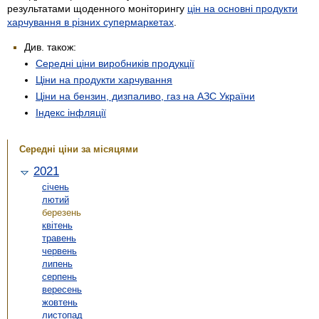
результатами щоденного моніторингу
цін на основні продукти
харчування в різних супермаркетах
.
Див. також:
Середні ціни виробників продукції
Ціни на продукти харчування
Ціни на бензин, дизпаливо, газ на АЗС України
Індекс інфляції
Середні ціни за місяцями
2021
січень
лютий
березень
квітень
травень
червень
липень
серпень
вересень
жовтень
листопад