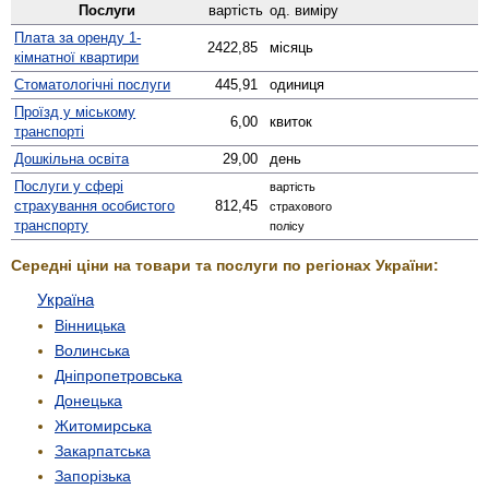
Послуги
вартість
од. виміру
Плата за оренду 1-
2422,85
місяць
кімнатної квартири
Стомато­логічні послуги
445,91
одиниця
Проїзд у міському
6,00
квиток
транспорті
Дошкільна освіта
29,00
день
Послуги у сфері
вартість
страхування особистого
812,45
страхового
транспорту
полісу
Середні ціни на товари та послуги по регіонах України:
Україна
Вінницька
Волинська
Дніпропетровська
Донецька
Житомирська
Закарпатська
Запорізька