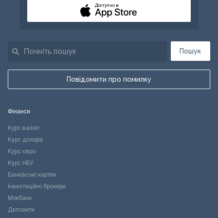
Доступно в
Пошук
Повідомити про помилку
Фінанси
Курс валют
Курс долара
Курс євро
Курс НБУ
Банківські картки
Інвестиційні брокери
Міжбанк
Депозити