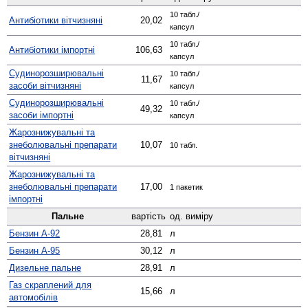
10 табл./
Антибіотики вітчизняні
20,02
капсул
10 табл./
Антибіотики імпортні
106,63
капсул
Судино­розширювальні
10 табл./
11,67
засоби вітчизняні
капсул
Судино­розширювальні
10 табл./
49,32
засоби імпортні
капсул
Жаро­знижувальні та
знеболювальні препарати
10,07
10 табл.
вітчизняні
Жаро­знижувальні та
знеболювальні препарати
17,00
1 пакетик
імпортні
Пальне
вартість
од. виміру
Бензин А-92
28,81
л
Бензин А-95
30,12
л
Дизельне пальне
28,91
л
Газ скраплений для
15,66
л
автомобілів