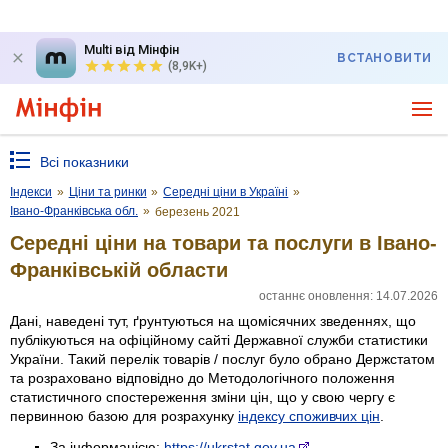
Multi від Мінфін
ВСТАНОВИТИ
(8,9K+)
Всі показники
Індекси
»
Ціни та ринки
»
Середні ціни в Україні
»
Івано-Франківська обл.
»
березень 2021
Середні ціни на товари та послуги в Івано-
Франківській области
останнє оновлення: 14.07.2026
Дані, наведені тут, ґрунтуються на щомісячних зведеннях, що
публікуються на офіційному сайті Державної служби статистики
України. Такий перелік товарів / послуг було обрано Держстатом
та розраховано відповідно до Методологічного положення
статистичного спостереження зміни цін, що у свою чергу є
первинною базою для розрахунку
індексу споживчих цін
.
За інформацією:
https://ukrstat.gov.ua