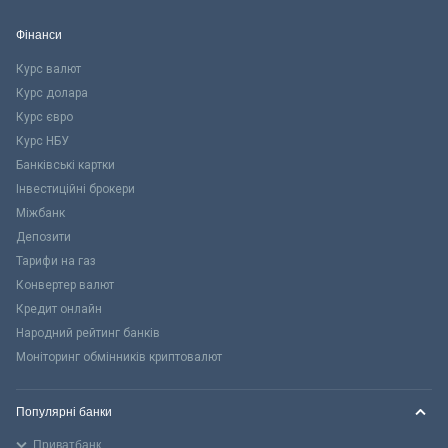
Фінанси
Курс валют
Курс долара
Курс євро
Курс НБУ
Банківські картки
Інвестиційні брокери
Міжбанк
Депозити
Тарифи на газ
Конвертер валют
Кредит онлайн
Народний рейтинг банків
Моніторинг обмінників криптовалют
Популярні банки
Приватбанк