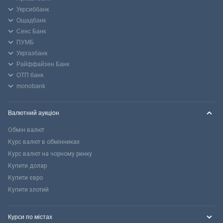
Укрсиббанк
Ощадбанк
Сенс Банк
ПУМБ
Укргазбанк
Райффайзен Банк
ОТП банк
monobank
Валютний аукціон
Обмін валют
Курс валют в обмінниках
Курс валют на чорному ринку
Купити долар
Купити євро
Купити злотий
Курси по містах