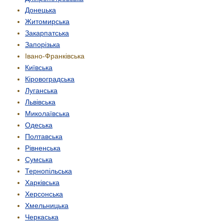
Донецька
Житомирська
Закарпатська
Запорізька
Івано-Франківська
Київська
Кіровоградська
Луганська
Львівська
Миколаївська
Одеська
Полтавська
Рівненська
Сумська
Тернопільська
Харківська
Херсонська
Хмельницька
Черкаська