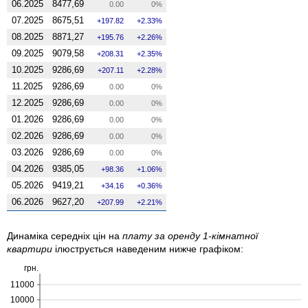
06.2025
8477,69
0.00
0%
07.2025
8675,51
197.82
2.33%
08.2025
8871,27
195.76
2.26%
09.2025
9079,58
208.31
2.35%
10.2025
9286,69
207.11
2.28%
11.2025
9286,69
0.00
0%
12.2025
9286,69
0.00
0%
01.2026
9286,69
0.00
0%
02.2026
9286,69
0.00
0%
03.2026
9286,69
0.00
0%
04.2026
9385,05
98.36
1.06%
05.2026
9419,21
34.16
0.36%
06.2026
9627,20
207.99
2.21%
Динаміка середніх цін на
плату за оренду 1-кімнатної
квартири
ілюструється наведеним нижче графіком:
грн.
11000
10000