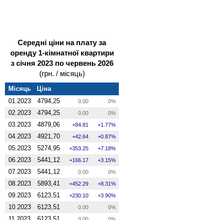
Середні ціни на плату за
оренду 1-кімнатної квартири
з січня 2023 по червень 2026
(грн. / місяць)
Місяць
Ціна
01.2023
4794,25
0.00
0%
02.2023
4794,25
0.00
0%
03.2023
4879,06
84.81
1.77%
04.2023
4921,70
42.64
0.87%
05.2023
5274,95
353.25
7.18%
06.2023
5441,12
166.17
3.15%
07.2023
5441,12
0.00
0%
08.2023
5893,41
452.29
8.31%
09.2023
6123,51
230.10
3.90%
10.2023
6123,51
0.00
0%
11.2023
6123,51
0.00
0%