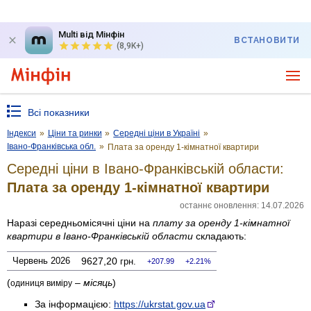
Multi від Мінфін
ВСТАНОВИТИ
(8,9K+)
Всі показники
Індекси
»
Ціни та ринки
»
Середні ціни в Україні
»
Івано-Франківська обл.
»
Плата за оренду 1-кімнатної квартири
Середні ціни в Івано-Франківській области:
Плата за оренду 1-кімнатної квартири
останнє оновлення: 14.07.2026
Наразі середньомісячні ціни на
плату за оренду 1-кімнатної
квартири
в Івано-Франківській области
складають:
Червень 2026
9627,20
грн.
207.99
2.21%
(
–
місяць
)
одиниця виміру
За інформацією:
https://ukrstat.gov.ua