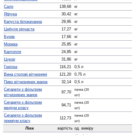
Сало
138,68
кг
Яблука
30,42
кг
Капуста білокачанна
29,95
кг
Цибуля ріпчаста
17,27
кг
Буряк
17,66
кг
Морква
25,85
кг
Картопля
24,85
кг
Цукор
31,86
кг
Горілка
116,21
0,5 л
Вина столові вітчизняні
121,20
0,75 л
Пиво вітчизняних марок
32,14
0,5 л
Сигарети з фільтром
пачка (20
97,70
вітчизняних марок
шт)
Сигарети з фільтром
пачка (20
94,71
медіум класу
шт)
Сигарети з фільтром
пачка (20
112,73
преміум класу
шт)
Ліки
вартість
од. виміру