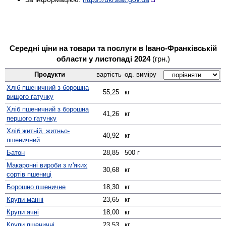
Середні ціни на товари та послуги в Івано-Франківській
области у листопаді 2024
(грн.)
Продукти
вартість
од. виміру
Хліб пшеничний з борошна
55,25
кг
вищого ґатунку
Хліб пшеничний з борошна
41,26
кг
першого ґатунку
Хліб житній, житньо-
40,92
кг
пшеничний
Батон
28,85
500 г
Макаронні вироби з м'яких
30,68
кг
сортів пшениці
Борошно пшеничне
18,30
кг
Крупи манні
23,65
кг
Крупи ячні
18,00
кг
Крупи пшеничні
23,53
кг