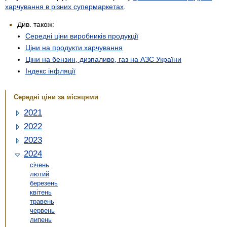
харчування в різних супермаркетах
.
Див. також:
Середні ціни виробників продукції
Ціни на продукти харчування
Ціни на бензин, дизпаливо, газ на АЗС України
Індекс інфляції
Середні ціни за місяцями
2021
2022
2023
2024
січень
лютий
березень
квітень
травень
червень
липень