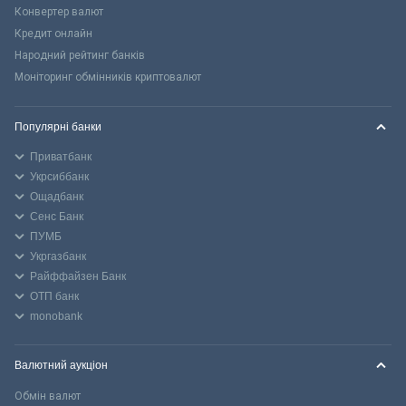
Конвертер валют
Кредит онлайн
Народний рейтинг банків
Моніторинг обмінників криптовалют
Популярні банки
Приватбанк
Укрсиббанк
Ощадбанк
Сенс Банк
ПУМБ
Укргазбанк
Райффайзен Банк
ОТП банк
monobank
Валютний аукціон
Обмін валют