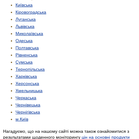
Київська
Кіровоградська
Луганська
Львівська
Миколаївська
Одеська
Полтавська
Рівненська
Сумська
Тернопільська
Харківська
Херсонська
Хмельницька
Черкаська
Чернівецька
Чернігівська
м.Київ
Нагадуємо, що на нашому сайті можна також ознайомитися з
результатами щоденного моніторингу
цін на основні продукти