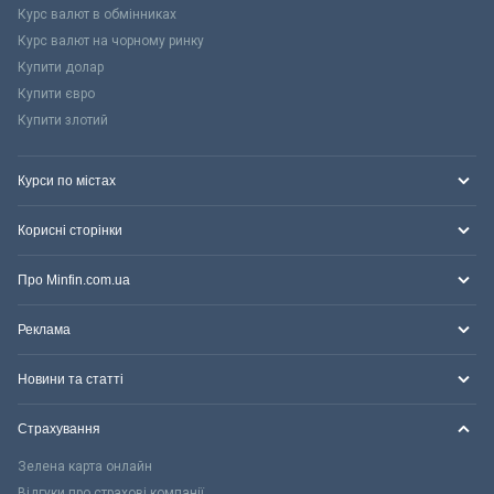
Курс валют в обмінниках
Курс валют на чорному ринку
Купити долар
Купити євро
Купити злотий
Курси по містах
Корисні сторінки
Про Minfin.com.ua
Реклама
Новини та статті
Страхування
Зелена карта онлайн
Відгуки про страхові компанії