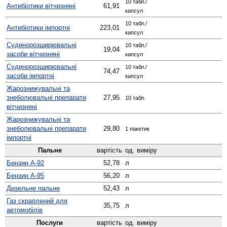
10 табл./
Антибіотики вітчизняні
61,91
капсул
10 табл./
Антибіотики імпортні
223,01
капсул
Судино­розширювальні
10 табл./
19,04
засоби вітчизняні
капсул
Судино­розширювальні
10 табл./
74,47
засоби імпортні
капсул
Жаро­знижувальні та
знеболювальні препарати
27,95
10 табл.
вітчизняні
Жаро­знижувальні та
знеболювальні препарати
29,80
1 пакетик
імпортні
Пальне
вартість
од. виміру
Бензин А-92
52,78
л
Бензин А-95
56,20
л
Дизельне пальне
52,43
л
Газ скраплений для
35,75
л
автомобілів
Послуги
вартість
од. виміру