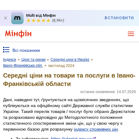
Multi від Мінфін
ВСТАНОВИТИ
(8,9K+)
Всі показники
Індекси
»
Ціни та ринки
»
Середні ціни в Україні
»
Івано-Франківська обл.
»
листопад 2024
Середні ціни на товари та послуги в Івано-
Франківській области
останнє оновлення: 14.07.2026
Дані, наведені тут, ґрунтуються на щомісячних зведеннях, що
публікуються на офіційному сайті Державної служби статистики
України. Такий перелік товарів / послуг було обрано Держстатом
та розраховано відповідно до Методологічного положення
статистичного спостереження зміни цін, що у свою чергу є
первинною базою для розрахунку
індексу споживчих цін
.
За інформацією:
https://ukrstat.gov.ua