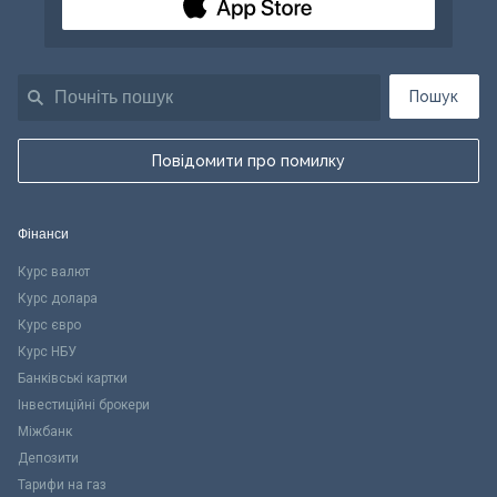
Пошук
Повідомити про помилку
Фінанси
Курс валют
Курс долара
Курс євро
Курс НБУ
Банківські картки
Інвестиційні брокери
Міжбанк
Депозити
Тарифи на газ