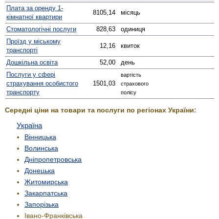
Плата за оренду 1-
8105,14
місяць
кімнатної квартири
Стомато­логічні послуги
828,63
одиниця
Проїзд у міському
12,16
квиток
транспорті
Дошкільна освіта
52,00
день
Послуги у сфері
вартість
страхування особистого
1501,03
страхового
транспорту
полісу
Середні ціни на товари та послуги по регіонах України:
Україна
Вінницька
Волинська
Дніпропетровська
Донецька
Житомирська
Закарпатська
Запорізька
Івано-Франківська