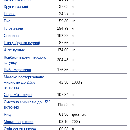
Крупи гречані
37,03
кг
Пшоно
24,27
кг
Рис
59,80
кг
Яловичина
294,79
кг
Свинина
182,22
кг
Птиця (тушки курячі)
87,65
кг
Філе куряче
174,06
кг
Ковбаси варені першого
204,48
кг
ґатунку
Риба морожена
176,86
кг
Молоко пастеризоване
жирністю до 2,6%
42,30
1000 г
включно
Сири м'які жирні
197,34
кг
Сметана жирністю до 15%
115,53
кг
включно
Яйця
61,96
десяток
Масло вершкове
93,19
200 г
Олія соняшникова
66,53
л