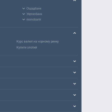
Ощадбанк
Укргазбанк
monobank
Курс валют на чорному ринку
Купити злотий