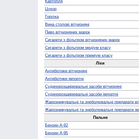
Картопля
Цукор
Горілка
Вина столові вітчизняні
Пиво вітчизняних марок
Сигарети з фільтром вітчизняних марок
Сигарети з фільтром медіум класу
Сигарети з фільтром преміум класу
Ліки
Антибіотики вітчизняні
Антибіотики імпортні
Судино­розширювальні засоби вітчизняні
Судино­розширювальні засоби імпортні
Жаро­знижувальні та знеболювальні препарати ві
Жаро­знижувальні та знеболювальні препарати ім
Пальне
Бензин А-92
Бензин А-95