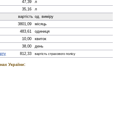
47,39
л
35,16
л
вартість
од. виміру
3801,09
місяць
483,61
одиниця
10,00
квиток
38,00
день
орту
812,33
вартість страхового полісу
нах України: