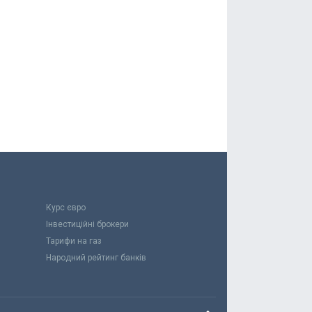
Курс євро
Інвестиційні брокери
Тарифи на газ
Народний рейтинг банків