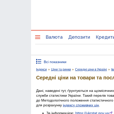
Валюта
Депозити
Кредит
Всі показники
Індекси
»
Ціни та ринки
»
Середні ціни в Україні
»
І
Середні ціни на товари та пос
Дані, наведені тут, ґрунтуються на щомісячни
служби статистики України. Такий перелік тов
до Методологічного положення статистичного
для розрахунку
індексу споживчих цін
.
За інформацією:
https://ukrstat.gov.ua