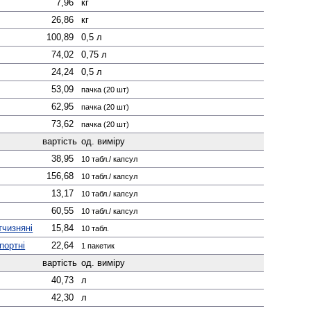
7,96
кг
26,86
кг
100,89
0,5 л
74,02
0,75 л
24,24
0,5 л
53,09
пачка (20 шт)
62,95
пачка (20 шт)
73,62
пачка (20 шт)
вартість
од. виміру
38,95
10 табл./ капсул
156,68
10 табл./ капсул
13,17
10 табл./ капсул
60,55
10 табл./ капсул
тчизняні
15,84
10 табл.
портні
22,64
1 пакетик
вартість
од. виміру
40,73
л
42,30
л