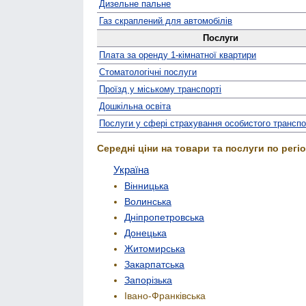
Дизельне пальне
Газ скраплений для автомобілів
Послуги
Плата за оренду 1-кімнатної квартири
Стомато­логічні послуги
Проїзд у міському транспорті
Дошкільна освіта
Послуги у сфері страхування особистого трансп
Середні ціни на товари та послуги по регіо
Україна
Вінницька
Волинська
Дніпропетровська
Донецька
Житомирська
Закарпатська
Запорізька
Івано-Франківська