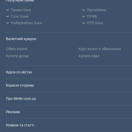
Популярні банки
Приватбанк
Укрсиббанк
Сенс Банк
ПУМБ
Райффайзен Банк
ОТП банк
Валютний аукціон
Обмін валют
Курс валют в обмінниках
Купити долар
Купити євро
Курси по містах
Корисні сторінки
Про Minfin.com.ua
Реклама
Новини та статті