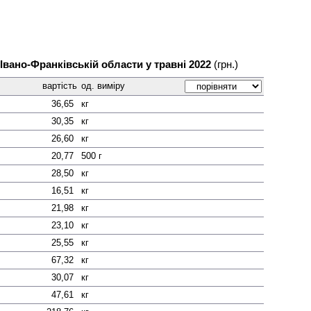
 Івано-Франківській области у травні 2022
(грн.)
вартість
од. виміру
36,65
кг
30,35
кг
26,60
кг
20,77
500 г
28,50
кг
16,51
кг
21,98
кг
23,10
кг
25,55
кг
67,32
кг
30,07
кг
47,61
кг