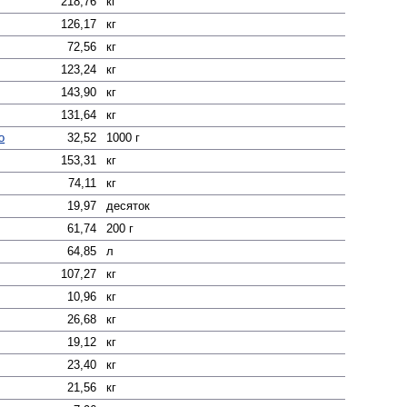
218,76
кг
126,17
кг
72,56
кг
123,24
кг
143,90
кг
131,64
кг
о
32,52
1000 г
153,31
кг
74,11
кг
19,97
десяток
61,74
200 г
64,85
л
107,27
кг
10,96
кг
26,68
кг
19,12
кг
23,40
кг
21,56
кг