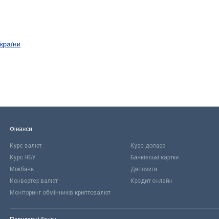
України
Фінанси
Курс валют
Курс долара
Курс НБУ
Банківські картки
Міжбанк
Депозити
Конвертер валют
Кредит онлайн
Моніторинг обмінників криптовалют