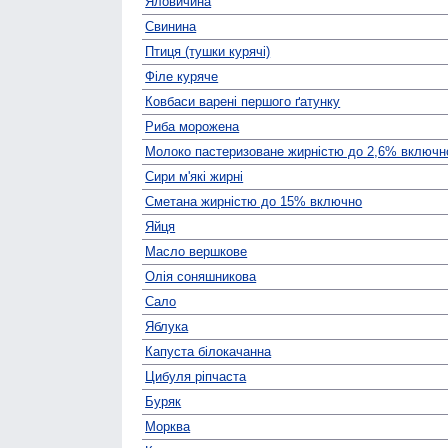
Яловичина
Свинина
Птиця (тушки курячі)
Філе куряче
Ковбаси варені першого ґатунку
Риба морожена
Молоко пастеризоване жирністю до 2,6% включн
Сири м'які жирні
Сметана жирністю до 15% включно
Яйця
Масло вершкове
Олія соняшникова
Сало
Яблука
Капуста білокачанна
Цибуля ріпчаста
Буряк
Морква