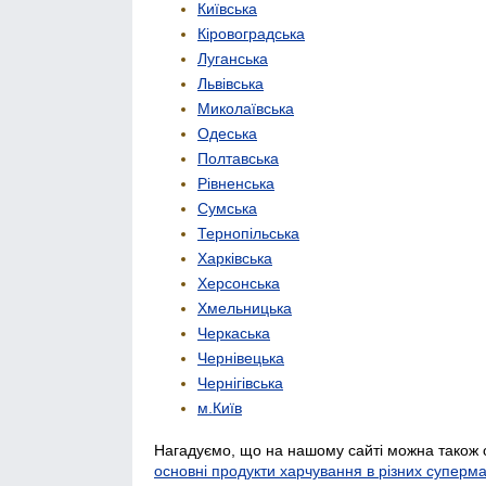
Київська
Кіровоградська
Луганська
Львівська
Миколаївська
Одеська
Полтавська
Рівненська
Сумська
Тернопільська
Харківська
Херсонська
Хмельницька
Черкаська
Чернівецька
Чернігівська
м.Київ
Нагадуємо, що на нашому сайті можна також 
основні продукти харчування в різних суперм