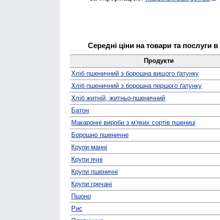
Середні ціни на товари та послуги в
Продукти
Хліб пшеничний з борошна вищого ґатунку
Хліб пшеничний з борошна першого ґатунку
Хліб житній, житньо-пшеничний
Батон
Макаронні вироби з м'яких сортів пшениці
Борошно пшеничне
Крупи манні
Крупи ячні
Крупи пшеничні
Крупи гречані
Пшоно
Рис