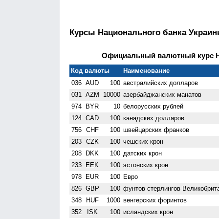
Курсы Национального банка Украи
Официальный валютный курс НБ
Код валюты
Наименование
036
AUD
100
австралийских долларов
031
AZM
10000
азербайджанских манатов
974
BYR
10
белорусских рублей
124
CAD
100
канадских долларов
756
CHF
100
швейцарских франков
203
CZK
100
чешских крон
208
DKK
100
датских крон
233
EEK
100
эстонских крон
978
EUR
100
Евро
826
GBP
100
фунтов стерлингов Велико­брит
348
HUF
1000
венгерских форинтов
352
ISK
100
исландских крон