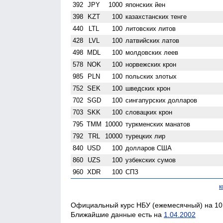
392
JPY
1000
японских йен
398
KZT
100
казахстанских тенге
440
LTL
100
литовских литов
428
LVL
100
латвийских латов
498
MDL
100
молдовских леев
578
NOK
100
норвежских крон
985
PLN
100
польских злотых
752
SEK
100
шведских крон
702
SGD
100
сингапурских долларов
703
SKK
100
словацких крон
795
TMM
10000
туркменских манатов
792
TRL
10000
турецких лир
840
USD
100
долларов США
860
UZS
100
узбекских сумов
960
XDR
100
СПЗ
к
Официальный курс НБУ (ежемесячный) на 10.
Ближайшие данные есть на
1.04.2002