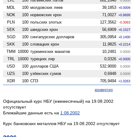
LVL
100
латвийских латов
882,2848
0.0000
MDL
100
молдовских леев
39,1853
+0.0009
NOK
100
норвежских крон
71,0027
+0.8699
PLN
100
польских злотых
127,3562
-0.3063
SEK
100
шведских крон
56,6909
+0.1527
SGD
100
сингапурских долларов
305,0954
+0.1400
SKK
100
словацких крон
11,9825
+0.2214
TMM
10000
туркменских манатов
10,2481
0.0000
TRL
10000
турецких лир
0,0326
+0.0005
USD
100
долларов США
532,9000
0.0000
UZS
100
узбекских сумов
0,6948
0.0000
XDR
100
СПЗ
705,9494
+1.0263
конвертер
Официальный курс НБУ (ежемесячный) на 19.08.2002
отсутствует
Ближайшие данные есть на
1.08.2002
Курс банковских металлов НБУ на 19.08.2002 отсутствует