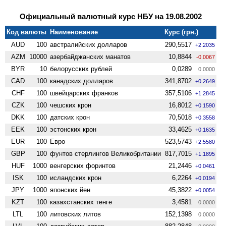
Официальный валютный курс НБУ на 19.08.2002
Код валюты
Наименование
Курс (грн.)
AUD
100
австралийских долларов
290,5517
+2.2035
AZM
10000
азербайджанских манатов
10,8844
-0.0067
BYR
10
белорусских рублей
0,0289
0.0000
CAD
100
канадских долларов
341,8702
+0.2649
CHF
100
швейцарских франков
357,5106
+1.2845
CZK
100
чешских крон
16,8012
+0.1590
DKK
100
датских крон
70,5018
+0.3558
EEK
100
эстонских крон
33,4625
+0.1635
EUR
100
Евро
523,5743
+2.5580
GBP
100
фунтов стерлингов Велико­британии
817,7015
+1.1895
HUF
1000
венгерских форинтов
21,2446
+0.0461
ISK
100
исландских крон
6,2264
+0.0194
JPY
1000
японских йен
45,3822
+0.0054
KZT
100
казахстанских тенге
3,4581
0.0000
LTL
100
литовских литов
152,1398
0.0000