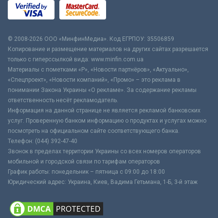
© 2008-2026 ООО «МинфинМедиа». Код ЕГРПОУ: 35506859
Копирование и размещение материалов на других сайтах разрешается
только с гиперссылкой вида: www.minfin.com.ua
Материалы с пометками «Р», «Новости партнёров», «Актуально»,
«Спецпроект», «Новости компаний», «Промо» – это реклама в
понимании Закона Украины «О рекламе». За содержание рекламы
ответственность несёт рекламодатель.
Информация на данной странице не является рекламой банковских
услуг. Проверенную банком информацию о продуктах и услугах можно
посмотреть на официальном сайте соответствующего банка.
Телефон: (044) 392-47-40
Звонок в пределах территории Украины со всех номеров операторов
мобильной и городской связи по тарифам операторов
График работы: понедельник – пятница с 09:00 до 18:00
Юридический адрес: Украина, Киев, Вадима Гетьмана, 1-Б, 3-й этаж