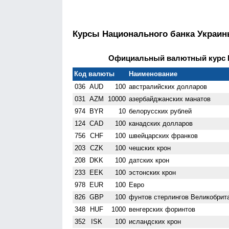
Курсы Национального банка Украи
Официальный валютный курс НБ
Код валюты
Наименование
036
AUD
100
австралийских долларов
031
AZM
10000
азербайджанских манатов
974
BYR
10
белорусских рублей
124
CAD
100
канадских долларов
756
CHF
100
швейцарских франков
203
CZK
100
чешских крон
208
DKK
100
датских крон
233
EEK
100
эстонских крон
978
EUR
100
Евро
826
GBP
100
фунтов стерлингов Велико­брит
348
HUF
1000
венгерских форинтов
352
ISK
100
исландских крон