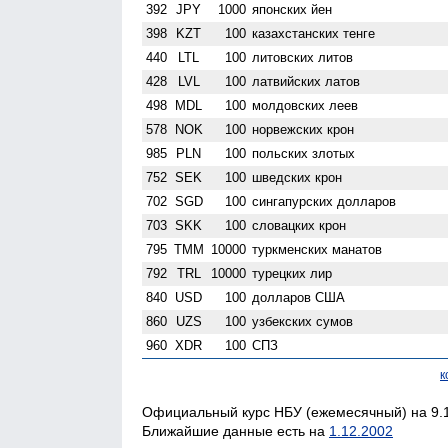
392
JPY
1000
японских йен
398
KZT
100
казахстанских тенге
440
LTL
100
литовских литов
428
LVL
100
латвийских латов
498
MDL
100
молдовских леев
578
NOK
100
норвежских крон
985
PLN
100
польских злотых
752
SEK
100
шведских крон
702
SGD
100
сингапурских долларов
703
SKK
100
словацких крон
795
TMM
10000
туркменских манатов
792
TRL
10000
турецких лир
840
USD
100
долларов США
860
UZS
100
узбекских сумов
960
XDR
100
СПЗ
к
Официальный курс НБУ (ежемесячный) на 9.1
Ближайшие данные есть на
1.12.2002