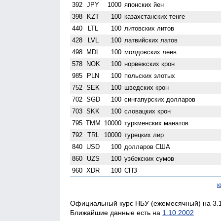
392
JPY
1000
японских йен
398
KZT
100
казахстанских тенге
440
LTL
100
литовских литов
428
LVL
100
латвийских латов
498
MDL
100
молдовских леев
578
NOK
100
норвежских крон
985
PLN
100
польских злотых
752
SEK
100
шведских крон
702
SGD
100
сингапурских долларов
703
SKK
100
словацких крон
795
TMM
10000
туркменских манатов
792
TRL
10000
турецких лир
840
USD
100
долларов США
860
UZS
100
узбекских сумов
960
XDR
100
СПЗ
к
Официальный курс НБУ (ежемесячный) на 3.1
Ближайшие данные есть на
1.10.2002