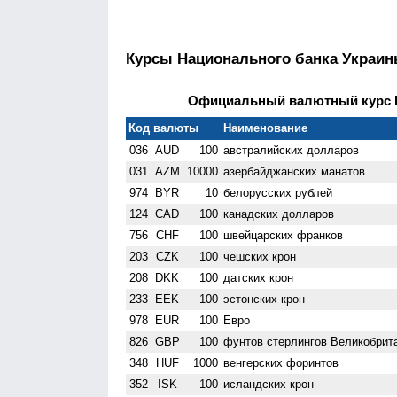
Курсы Национального банка Украи
Официальный валютный курс НБ
Код валюты
Наименование
036
AUD
100
австралийских долларов
031
AZM
10000
азербайджанских манатов
974
BYR
10
белорусских рублей
124
CAD
100
канадских долларов
756
CHF
100
швейцарских франков
203
CZK
100
чешских крон
208
DKK
100
датских крон
233
EEK
100
эстонских крон
978
EUR
100
Евро
826
GBP
100
фунтов стерлингов Велико­брит
348
HUF
1000
венгерских форинтов
352
ISK
100
исландских крон