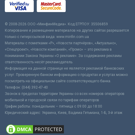
© 2008-2026 ООО «МинфинМедиа». Код ЕГРПОУ: 35506859
Копирование и размещение материалов на других сайтах разрешается
только с гиперссылкой вида: www.minfin.com.ua
Материалы с пометками «Р», «Новости партнёров», «Актуально»,
«Спецпроект», «Новости компаний», «Промо» – это реклама в
понимании Закона Украины «О рекламе». За содержание рекламы
ответственность несёт рекламодатель.
Информация на данной странице не является рекламой банковских
услуг. Проверенную банком информацию о продуктах и услугах можно
посмотреть на официальном сайте соответствующего банка.
Телефон: (044) 392-47-40
Звонок в пределах территории Украины со всех номеров операторов
мобильной и городской связи по тарифам операторов
График работы: понедельник – пятница с 09:00 до 18:00
Юридический адрес: Украина, Киев, Вадима Гетьмана, 1-Б, 3-й этаж