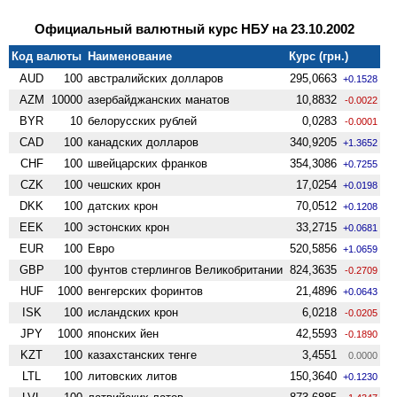
Официальный валютный курс НБУ на 23.10.2002
Код валюты
Наименование
Курс (грн.)
AUD
100
австралийских долларов
295,0663
+0.1528
AZM
10000
азербайджанских манатов
10,8832
-0.0022
BYR
10
белорусских рублей
0,0283
-0.0001
CAD
100
канадских долларов
340,9205
+1.3652
CHF
100
швейцарских франков
354,3086
+0.7255
CZK
100
чешских крон
17,0254
+0.0198
DKK
100
датских крон
70,0512
+0.1208
EEK
100
эстонских крон
33,2715
+0.0681
EUR
100
Евро
520,5856
+1.0659
GBP
100
фунтов стерлингов Велико­британии
824,3635
-0.2709
HUF
1000
венгерских форинтов
21,4896
+0.0643
ISK
100
исландских крон
6,0218
-0.0205
JPY
1000
японских йен
42,5593
-0.1890
KZT
100
казахстанских тенге
3,4551
0.0000
LTL
100
литовских литов
150,3640
+0.1230