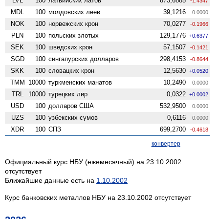
LVL
100
латвийских латов
873,6885
-1.4347
MDL
100
молдовских леев
39,1216
0.0000
NOK
100
норвежских крон
70,0277
-0.1966
PLN
100
польских злотых
129,1776
+0.6377
SEK
100
шведских крон
57,1507
-0.1421
SGD
100
сингапурских долларов
298,4153
-0.8644
SKK
100
словацких крон
12,5630
+0.0520
TMM
10000
туркменских манатов
10,2490
0.0000
TRL
10000
турецких лир
0,0322
+0.0002
USD
100
долларов США
532,9500
0.0000
UZS
100
узбекских сумов
0,6116
0.0000
XDR
100
СПЗ
699,2700
-0.4618
конвертер
Официальный курс НБУ (ежемесячный) на 23.10.2002
отсутствует
Ближайшие данные есть на
1.10.2002
Курс банковских металлов НБУ на 23.10.2002 отсутствует