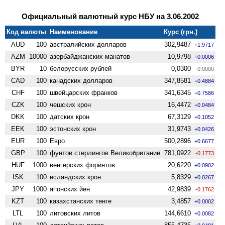
Официальный валютный курс НБУ на 3.06.2002
Код валюты
Наименование
Курс (грн.)
AUD
100
австралийских долларов
302,9487
+1.9717
AZM
10000
азербайджанских манатов
10,9798
+0.0006
BYR
10
белорусских рублей
0,0300
0.0000
CAD
100
канадских долларов
347,8581
+0.4884
CHF
100
швейцарских франков
341,6345
+0.7586
CZK
100
чешских крон
16,4472
+0.0484
DKK
100
датских крон
67,3129
+0.1052
EEK
100
эстонских крон
31,9743
+0.0426
EUR
100
Евро
500,2896
+0.6677
GBP
100
фунтов стерлингов Велико­британии
781,0922
-0.1773
HUF
1000
венгерских форинтов
20,6220
+0.0902
ISK
100
исландских крон
5,8329
+0.0267
JPY
1000
японских йен
42,9839
-0.1762
KZT
100
казахстанских тенге
3,4857
+0.0002
LTL
100
литовских литов
144,6610
+0.0082