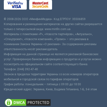
© 2008-2026 ООО «МинфинМедиа». Код ЕГРПОУ: 35506859
Копирование и размещение материалов на других сайтах разрешается
только с гиперссылкой вида: www.minfin.com.ua
Материалы с пометками «Р», «Новости партнёров», «Актуально»,
«Спецпроект», «Новости компаний», «Промо» – это реклама в
понимании Закона Украины «О рекламе». За содержание рекламы
ответственность несёт рекламодатель.
Информация на данной странице не является рекламой банковских
услуг. Проверенную банком информацию о продуктах и услугах можно
посмотреть на официальном сайте соответствующего банка.
Телефон: (044) 392-47-40
Звонок в пределах территории Украины со всех номеров операторов
мобильной и городской связи по тарифам операторов
График работы: понедельник – пятница с 09:00 до 18:00
Юридический адрес: Украина, Киев, Вадима Гетьмана, 1-Б, 3-й этаж