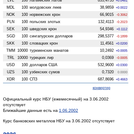
LVL
100
латвийских латов
855,4735
+0.0481
MDL
100
молдовских леев
38,9859
+0.0022
NOK
100
норвежских крон
66,9015
-0.3062
PLN
100
польских злотых
132,4113
-0.2023
SEK
100
шведских крон
54,9346
+0.1112
SGD
100
сингапурских долларов
298,5377
-0.1899
SKK
100
словацких крон
11,4561
+0.0200
TMM
10000
туркменских манатов
10,2492
+0.0005
TRL
10000
турецких лир
0,0369
-0.0005
USD
100
долларов США
532,9600
+0.0300
UZS
100
узбекских сумов
0,7320
0.0000
XDR
100
СПЗ
687,8696
+0.4663
конвертер
Официальный курс НБУ (ежемесячный) на 3.06.2002
отсутствует
Ближайшие данные есть на
1.06.2002
Курс банковских металлов НБУ на 3.06.2002 отсутствует