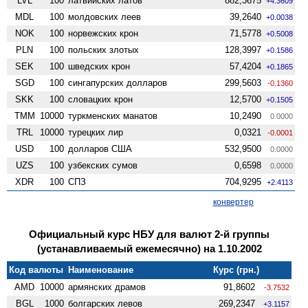
LVL
100
латвийских латов
882,3675
+4.3609
MDL
100
молдовских леев
39,2640
+0.0038
NOK
100
норвежских крон
71,5778
+0.5008
PLN
100
польских злотых
128,3997
+0.1586
SEK
100
шведских крон
57,4204
+0.1865
SGD
100
сингапурских долларов
299,5603
-0.1360
SKK
100
словацких крон
12,5700
+0.1505
TMM
10000
туркменских манатов
10,2490
0.0000
TRL
10000
турецких лир
0,0321
-0.0001
USD
100
долларов США
532,9500
0.0000
UZS
100
узбекских сумов
0,6598
0.0000
XDR
100
СПЗ
704,9295
+2.4113
конвертер
Официальный курс НБУ для валют 2-й группы
(устанавливаемый ежемесячно) на 1.10.2002
Код валюты
Наименование
Курс (грн.)
AMD
10000
армянских драмов
91,8602
-3.7532
BGL
1000
болгарских левов
269,2347
+3.1157