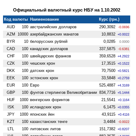
Официальный валютный курс НБУ на 1.10.2002
Код валюты
Наименование
Курс (грн.)
AUD
100
австралийских долларов
290,3092
-0.0696
AZM
10000
азербайджанских манатов
10,8832
+0.0022
BYR
10
белорусских рублей
0,0285
0.0000
CAD
100
канадских долларов
337,5875
-0.6381
CHF
100
швейцарских франков
359,6528
+4.2922
CZK
100
чешских крон
17,3515
+0.1522
DKK
100
датских крон
70,7500
+0.5821
EEK
100
эстонских крон
33,5848
+0.2759
EUR
100
Евро
525,4887
+4.3169
GBP
100
фунтов стерлингов Велико­британии
834,7716
+5.1444
HUF
1000
венгерских форинтов
21,5541
+0.1164
ISK
100
исландских крон
6,1475
+0.0355
JPY
1000
японских йен
43,9115
+0.4116
KZT
100
казахстанских тенге
3,4484
-0.0022
LTL
100
литовских литов
151,7382
+0.8207