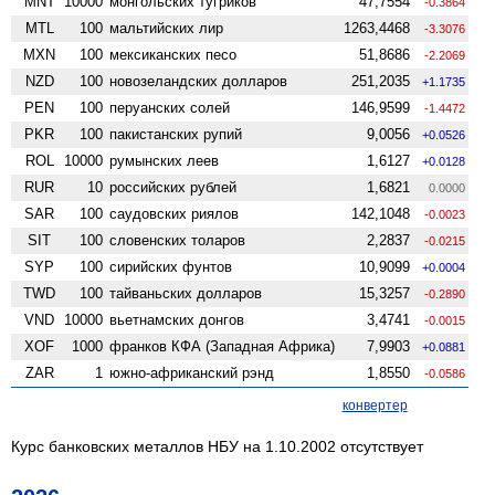
MNT
10000
монгольских тугриков
47,7554
-0.3864
MTL
100
мальтийских лир
1263,4468
-3.3076
MXN
100
мексиканских песо
51,8686
-2.2069
NZD
100
ново­зеландских долларов
251,2035
+1.1735
PEN
100
перуанских солей
146,9599
-1.4472
PKR
100
пакистанских рупий
9,0056
+0.0526
ROL
10000
румынских леев
1,6127
+0.0128
RUR
10
российских рублей
1,6821
0.0000
SAR
100
саудовских риялов
142,1048
-0.0023
SIT
100
словенских толаров
2,2837
-0.0215
SYP
100
сирийских фунтов
10,9099
+0.0004
TWD
100
тайваньских долларов
15,3257
-0.2890
VND
10000
вьетнамских донгов
3,4741
-0.0015
XOF
1000
франков КФА (Западная Африка)
7,9903
+0.0881
ZAR
1
южно-африканский рэнд
1,8550
-0.0586
конвертер
Курс банковских металлов НБУ на 1.10.2002 отсутствует