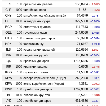
BRL
100
бразильских реалов
153,8984
-17.1043
CLP
1000
чилийских песо
7,1831
-0.3543
CNY
100
китайских юаней женьминьби
64,4679
+0.0787
ECS
1000
эквадорских сукре
5329,5000
+0.2000
EGP
100
египетских фунтов
114,7313
+0.0043
GEL
100
грузинских лари
244,8088
+1.4618
HKD
100
гонконгских долларов
68,3280
+0.0024
HRK
100
хорватских кун
71,6167
+1.1950
ILS
100
израильских шекелей
110,6854
-3.6527
INR
1000
индийских рупий
110,0909
+0.2084
IQD
100
иракских динаров
1713,6656
+0.0643
IRR
1000
иранских риалов
0,6705
-2.3748
KGS
100
киргизских сомов
11,5858
+0.0492
KPW
100
северо-корейских вон (КНДР)
242,2500
+0.0091
KRW
1000
южно-корейских вон (Корея)
4,3581
-0.0993
KWD
100
кувейтских динаров
1762,9838
+0.0662
LBP
1000
ливанских фунтов
3,5201
-0.0040
LYD
100
ливийских динаров
431,4686
+2.0327