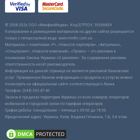
© 2008-2026 ООО «МинфинМедиа». Код ЕГРПОУ: 35506859
Копирование и размещение материалов на других сайтах разрешается
только с гиперссылкой вида: www.minfin.com.ua
Материалы с пометками «Р», «Новости партнёров», «Актуально»,
«Спецпроект», «Новости компаний», «Промо» – это реклама в
понимании Закона Украины «О рекламе». За содержание рекламы
ответственность несёт рекламодатель.
Информация на данной странице не является рекламой банковских
услуг. Проверенную банком информацию о продуктах и услугах можно
посмотреть на официальном сайте соответствующего банка.
Телефон: (044) 392-47-40
Звонок в пределах территории Украины со всех номеров операторов
мобильной и городской связи по тарифам операторов
График работы: понедельник – пятница с 09:00 до 18:00
Юридический адрес: Украина, Киев, Вадима Гетьмана, 1-Б, 3-й этаж