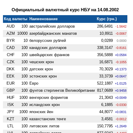
Официальный валютный курс НБУ на 14.08.2002
Код валюты
Наименование
Курс (грн.)
AUD
100
австралийских долларов
286,6491
-1.5642
AZM
10000
азербайджанских манатов
10,8911
-0.0067
BYR
10
белорусских рублей
0,0289
0.0000
CAD
100
канадских долларов
338,3147
-0.8161
CHF
100
швейцарских франков
356,5888
+0.0584
CZK
100
чешских крон
16,6871
-0.1055
DKK
100
датских крон
70,3029
+0.1373
EEK
100
эстонских крон
33,3739
+0.0647
EUR
100
Евро
522,1887
+1.0125
GBP
100
фунтов стерлингов Велико­британии
817,0689
+0.9458
HUF
1000
венгерских форинтов
21,3043
+0.0049
ISK
100
исландских крон
6,1885
-0.0330
JPY
1000
японских йен
44,8077
+0.0831
KZT
100
казахстанских тенге
3,4581
-0.0012
LTL
100
литовских литов
150,7795
+1.2649