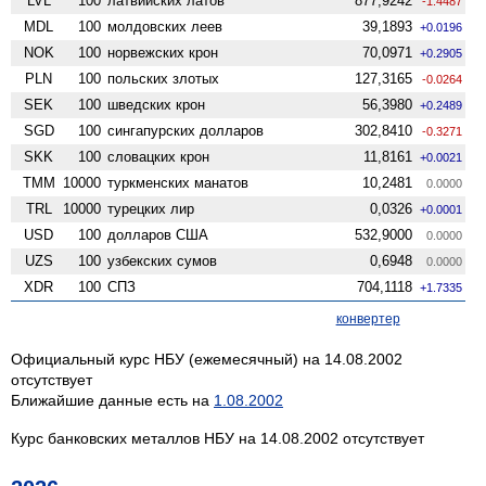
LVL
100
латвийских латов
877,9242
-1.4487
MDL
100
молдовских леев
39,1893
+0.0196
NOK
100
норвежских крон
70,0971
+0.2905
PLN
100
польских злотых
127,3165
-0.0264
SEK
100
шведских крон
56,3980
+0.2489
SGD
100
сингапурских долларов
302,8410
-0.3271
SKK
100
словацких крон
11,8161
+0.0021
TMM
10000
туркменских манатов
10,2481
0.0000
TRL
10000
турецких лир
0,0326
+0.0001
USD
100
долларов США
532,9000
0.0000
UZS
100
узбекских сумов
0,6948
0.0000
XDR
100
СПЗ
704,1118
+1.7335
конвертер
Официальный курс НБУ (ежемесячный) на 14.08.2002
отсутствует
Ближайшие данные есть на
1.08.2002
Курс банковских металлов НБУ на 14.08.2002 отсутствует