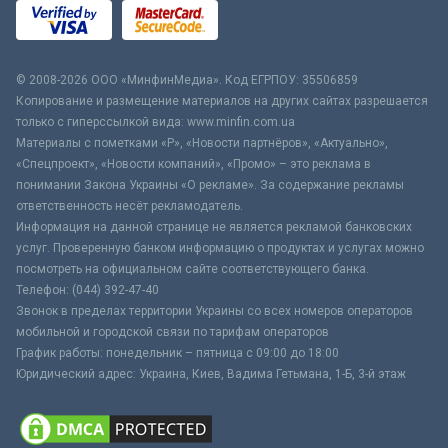
© 2008-2026 ООО «МинфинМедиа». Код ЕГРПОУ: 35506859
Копирование и размещение материалов на других сайтах разрешается
только с гиперссылкой вида: www.minfin.com.ua
Материалы с пометками «Р», «Новости партнёров», «Актуально»,
«Спецпроект», «Новости компаний», «Промо» – это реклама в
понимании Закона Украины «О рекламе». За содержание рекламы
ответственность несёт рекламодатель.
Информация на данной странице не является рекламой банковских
услуг. Проверенную банком информацию о продуктах и услугах можно
посмотреть на официальном сайте соответствующего банка.
Телефон: (044) 392-47-40
Звонок в пределах территории Украины со всех номеров операторов
мобильной и городской связи по тарифам операторов
График работы: понедельник – пятница с 09:00 до 18:00
Юридический адрес: Украина, Киев, Вадима Гетьмана, 1-Б, 3-й этаж