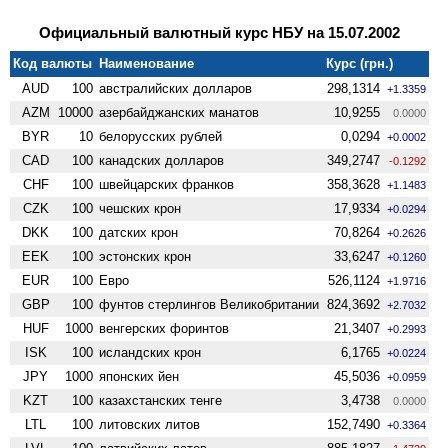
Официальный валютный курс НБУ на 15.07.2002
Код валюты
Наименование
Курс (грн.)
AUD
100
австралийских долларов
298,1314
+1.3359
AZM
10000
азербайджанских манатов
10,9255
0.0000
BYR
10
белорусских рублей
0,0294
+0.0002
CAD
100
канадских долларов
349,2747
-0.1292
CHF
100
швейцарских франков
358,3628
+1.1483
CZK
100
чешских крон
17,9334
+0.0294
DKK
100
датских крон
70,8264
+0.2626
EEK
100
эстонских крон
33,6247
+0.1260
EUR
100
Евро
526,1124
+1.9716
GBP
100
фунтов стерлингов Велико­британии
824,3692
+2.7032
HUF
1000
венгерских форинтов
21,3407
+0.2993
ISK
100
исландских крон
6,1765
+0.0224
JPY
1000
японских йен
45,5036
+0.0959
KZT
100
казахстанских тенге
3,4738
0.0000
LTL
100
литовских литов
152,7490
+0.3364