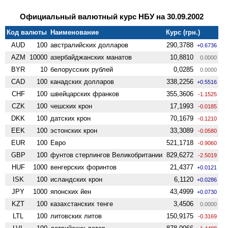
Официальный валютный курс НБУ на 30.09.2002
Код валюты
Наименование
Курс (грн.)
AUD
100
австралийских долларов
290,3788
+0.6736
AZM
10000
азербайджанских манатов
10,8810
0.0000
BYR
10
белорусских рублей
0,0285
0.0000
CAD
100
канадских долларов
338,2256
+0.5516
CHF
100
швейцарских франков
355,3606
-1.1525
CZK
100
чешских крон
17,1993
-0.0185
DKK
100
датских крон
70,1679
-0.1210
EEK
100
эстонских крон
33,3089
-0.0580
EUR
100
Евро
521,1718
-0.9060
GBP
100
фунтов стерлингов Велико­британии
829,6272
-2.5019
HUF
1000
венгерских форинтов
21,4377
+0.0121
ISK
100
исландских крон
6,1120
+0.0286
JPY
1000
японских йен
43,4999
+0.0730
KZT
100
казахстанских тенге
3,4506
0.0000
LTL
100
литовских литов
150,9175
-0.3169