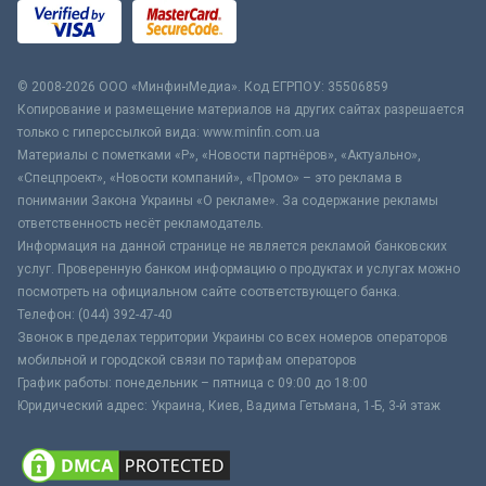
© 2008-2026 ООО «МинфинМедиа». Код ЕГРПОУ: 35506859
Копирование и размещение материалов на других сайтах разрешается
только с гиперссылкой вида: www.minfin.com.ua
Материалы с пометками «Р», «Новости партнёров», «Актуально»,
«Спецпроект», «Новости компаний», «Промо» – это реклама в
понимании Закона Украины «О рекламе». За содержание рекламы
ответственность несёт рекламодатель.
Информация на данной странице не является рекламой банковских
услуг. Проверенную банком информацию о продуктах и услугах можно
посмотреть на официальном сайте соответствующего банка.
Телефон: (044) 392-47-40
Звонок в пределах территории Украины со всех номеров операторов
мобильной и городской связи по тарифам операторов
График работы: понедельник – пятница с 09:00 до 18:00
Юридический адрес: Украина, Киев, Вадима Гетьмана, 1-Б, 3-й этаж