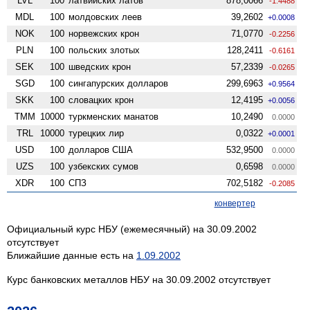
LVL
100
латвийских латов
878,0066
-1.4488
MDL
100
молдовских леев
39,2602
+0.0008
NOK
100
норвежских крон
71,0770
-0.2256
PLN
100
польских злотых
128,2411
-0.6161
SEK
100
шведских крон
57,2339
-0.0265
SGD
100
сингапурских долларов
299,6963
+0.9564
SKK
100
словацких крон
12,4195
+0.0056
TMM
10000
туркменских манатов
10,2490
0.0000
TRL
10000
турецких лир
0,0322
+0.0001
USD
100
долларов США
532,9500
0.0000
UZS
100
узбекских сумов
0,6598
0.0000
XDR
100
СПЗ
702,5182
-0.2085
конвертер
Официальный курс НБУ (ежемесячный) на 30.09.2002
отсутствует
Ближайшие данные есть на
1.09.2002
Курс банковских металлов НБУ на 30.09.2002 отсутствует