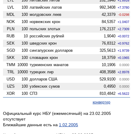
LTL
100
литовских литов
202,3948
+1.8916
LVL
100
латвийских латов
992,3408
+7.3780
MDL
100
молдовских леев
42,3379
-0.0298
NOK
100
норвежских крон
84,5357
+1.0407
PLN
100
польских злотых
176,2137
+2.7309
RUB
10
российских рублей
1,9040
+0.0072
SEK
100
шведских крон
76,8312
+0.9762
SGD
100
сингапурских долларов
325,5613
+1.9739
SKK
100
словацких крон
18,3759
+0.1965
TMM
10000
туркменских манатов
10,1906
0.0000
TRL
10000
турецких лир
408,3588
+2.8978
USD
100
долларов США
529,9100
0.0000
UZS
100
узбекских сумов
0,4950
0.0000
XDR
100
СПЗ
810,4842
+6.5622
конвертер
Официальный курс НБУ (ежемесячный) на 23.02.2005
отсутствует
Ближайшие данные есть на
1.02.2005