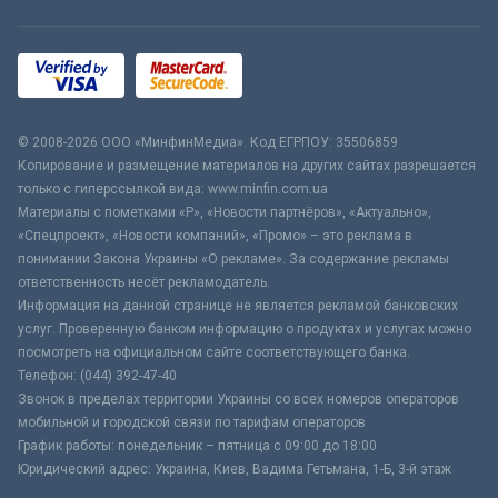
© 2008-2026 ООО «МинфинМедиа». Код ЕГРПОУ: 35506859
Копирование и размещение материалов на других сайтах разрешается
только с гиперссылкой вида: www.minfin.com.ua
Материалы с пометками «Р», «Новости партнёров», «Актуально»,
«Спецпроект», «Новости компаний», «Промо» – это реклама в
понимании Закона Украины «О рекламе». За содержание рекламы
ответственность несёт рекламодатель.
Информация на данной странице не является рекламой банковских
услуг. Проверенную банком информацию о продуктах и услугах можно
посмотреть на официальном сайте соответствующего банка.
Телефон: (044) 392-47-40
Звонок в пределах территории Украины со всех номеров операторов
мобильной и городской связи по тарифам операторов
График работы: понедельник – пятница с 09:00 до 18:00
Юридический адрес: Украина, Киев, Вадима Гетьмана, 1-Б, 3-й этаж