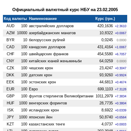
Официальный валютный курс НБУ на 23.02.2005
Код валюты
Наименование
Курс (грн.)
AUD
100
австралийских долларов
420,1636
+2.3610
AZM
10000
азербайджанских манатов
10,8322
+0.0067
BYR
10
белорусских рублей
0,0245
0.0000
CAD
100
канадских долларов
431,4164
+1.0067
CHF
100
швейцарских франков
454,5580
+6.7057
CNY
100
китайских юаней женьминьби
64,0259
0.0000
CZK
100
чешских крон
23,4247
+0.3047
DKK
100
датских крон
93,9260
+0.9924
EEK
100
эстонских крон
44,6813
+0.4674
EUR
100
Евро
699,1103
+7.3128
GBP
100
фунтов стерлингов Велико­британии
1011,2979
+7.3834
HUF
1000
венгерских форинтов
28,7735
+0.3804
ISK
100
исландских крон
8,6922
+0.0339
JPY
1000
японских йен
50,8740
+0.6564
KZT
100
казахстанских тенге
4,0737
+0.0003