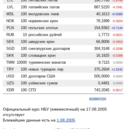
LTL
100
литовских литов
180,7768
-1.6786
LVL
100
латвийских латов
887,5220
-4.7041
MDL
100
молдовских леев
40,1613
+0.0080
NOK
100
норвежских крон
78,1999
-0.3924
PLN
100
польских злотых
154,8362
+0.7144
RUB
10
российских рублей
1,7772
-0.0021
SEK
100
шведских крон
66,8006
-0.3453
SGD
100
сингапурских долларов
304,3148
-0.3298
SKK
100
словацких крон
16,1925
-0.0388
TMM
10000
туркменских манатов
9,7115
0.0000
TRY
100
новых турецких лир
375,2604
+1.5242
USD
100
долларов США
505,0000
0.0000
UZS
100
узбекских сумов
0,4481
0.0000
XDR
100
СПЗ
743,2045
-0.9517
конвертер
Официальный курс НБУ (ежемесячный) на 17.08.2005
отсутствует
Ближайшие данные есть на
1.08.2005