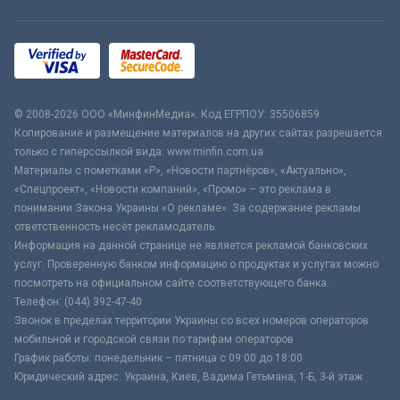
© 2008-2026 ООО «МинфинМедиа». Код ЕГРПОУ: 35506859
Копирование и размещение материалов на других сайтах разрешается
только с гиперссылкой вида: www.minfin.com.ua
Материалы с пометками «Р», «Новости партнёров», «Актуально»,
«Спецпроект», «Новости компаний», «Промо» – это реклама в
понимании Закона Украины «О рекламе». За содержание рекламы
ответственность несёт рекламодатель.
Информация на данной странице не является рекламой банковских
услуг. Проверенную банком информацию о продуктах и услугах можно
посмотреть на официальном сайте соответствующего банка.
Телефон: (044) 392-47-40
Звонок в пределах территории Украины со всех номеров операторов
мобильной и городской связи по тарифам операторов
График работы: понедельник – пятница с 09:00 до 18:00
Юридический адрес: Украина, Киев, Вадима Гетьмана, 1-Б, 3-й этаж