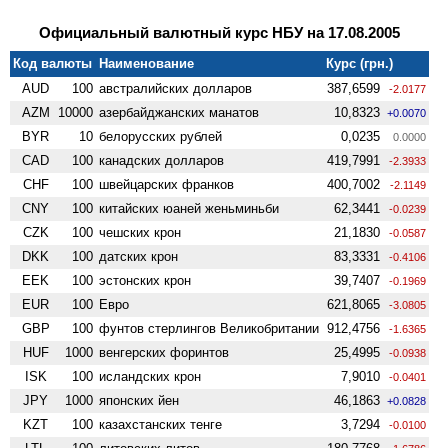
Официальный валютный курс НБУ на 17.08.2005
Код валюты
Наименование
Курс (грн.)
AUD
100
австралийских долларов
387,6599
-2.0177
AZM
10000
азербайджанских манатов
10,8323
+0.0070
BYR
10
белорусских рублей
0,0235
0.0000
CAD
100
канадских долларов
419,7991
-2.3933
CHF
100
швейцарских франков
400,7002
-2.1149
CNY
100
китайских юаней женьминьби
62,3441
-0.0239
CZK
100
чешских крон
21,1830
-0.0587
DKK
100
датских крон
83,3331
-0.4106
EEK
100
эстонских крон
39,7407
-0.1969
EUR
100
Евро
621,8065
-3.0805
GBP
100
фунтов стерлингов Велико­британии
912,4756
-1.6365
HUF
1000
венгерских форинтов
25,4995
-0.0938
ISK
100
исландских крон
7,9010
-0.0401
JPY
1000
японских йен
46,1863
+0.0828
KZT
100
казахстанских тенге
3,7294
-0.0100