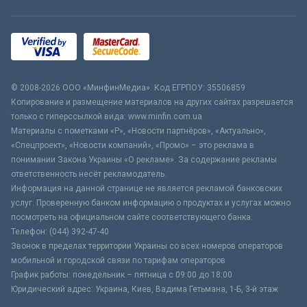
© 2008-2026 ООО «МинфинМедиа». Код ЕГРПОУ: 35506859
Копирование и размещение материалов на других сайтах разрешается
только с гиперссылкой вида: www.minfin.com.ua
Материалы с пометками «Р», «Новости партнёров», «Актуально»,
«Спецпроект», «Новости компаний», «Промо» – это реклама в
понимании Закона Украины «О рекламе». За содержание рекламы
ответственность несёт рекламодатель.
Информация на данной странице не является рекламой банковских
услуг. Проверенную банком информацию о продуктах и услугах можно
посмотреть на официальном сайте соответствующего банка.
Телефон: (044) 392-47-40
Звонок в пределах территории Украины со всех номеров операторов
мобильной и городской связи по тарифам операторов
График работы: понедельник – пятница с 09:00 до 18:00
Юридический адрес: Украина, Киев, Вадима Гетьмана, 1-Б, 3-й этаж