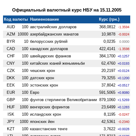
Официальный валютный курс НБУ на 15.11.2005
Код валюты
Наименование
Курс (грн.)
AUD
100
австралийских долларов
368,0812
-1.3594
AZM
10000
азербайджанских манатов
10,9878
-0.0024
BYR
10
белорусских рублей
0,0235
0.0000
CAD
100
канадских долларов
422,4141
-1.3598
CHF
100
швейцарских франков
384,1700
+0.1257
CNY
100
китайских юаней женьминьби
62,4760
+0.0193
CZK
100
чешских крон
20,2197
+0.0124
DKK
100
датских крон
79,3255
+0.1200
EEK
100
эстонских крон
37,8042
+0.0517
EUR
100
Евро
591,5065
+0.8080
GBP
100
фунтов стерлингов Велико­британии
879,1060
+1.5269
HUF
1000
венгерских форинтов
23,6499
+0.1283
ISK
100
исландских крон
8,1195
-0.0247
JPY
1000
японских йен
42,5361
-0.2340
KZT
100
казахстанских тенге
3,7622
+0.0028