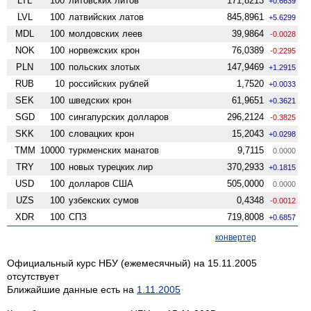
LTL
100
литовских литов
171,8213
+0.6639
LVL
100
латвийских латов
845,8961
+5.6299
MDL
100
молдовских леев
39,9864
-0.0028
NOK
100
норвежских крон
76,0389
-0.2295
PLN
100
польских злотых
147,9469
+1.2915
RUB
10
российских рублей
1,7520
+0.0033
SEK
100
шведских крон
61,9651
+0.3621
SGD
100
сингапурских долларов
296,2124
-0.3825
SKK
100
словацких крон
15,2043
+0.0298
TMM
10000
туркменских манатов
9,7115
0.0000
TRY
100
новых турецких лир
370,2933
+0.1815
USD
100
долларов США
505,0000
0.0000
UZS
100
узбекских сумов
0,4348
-0.0012
XDR
100
СПЗ
719,8008
+0.6857
конвертер
Официальный курс НБУ (ежемесячный) на 15.11.2005
отсутствует
Ближайшие данные есть на
1.11.2005