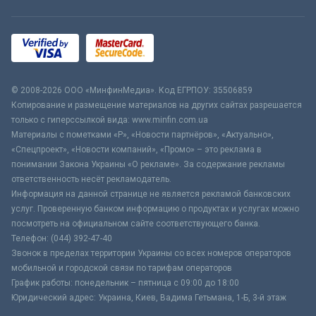
© 2008-2026 ООО «МинфинМедиа». Код ЕГРПОУ: 35506859
Копирование и размещение материалов на других сайтах разрешается
только с гиперссылкой вида: www.minfin.com.ua
Материалы с пометками «Р», «Новости партнёров», «Актуально»,
«Спецпроект», «Новости компаний», «Промо» – это реклама в
понимании Закона Украины «О рекламе». За содержание рекламы
ответственность несёт рекламодатель.
Информация на данной странице не является рекламой банковских
услуг. Проверенную банком информацию о продуктах и услугах можно
посмотреть на официальном сайте соответствующего банка.
Телефон: (044) 392-47-40
Звонок в пределах территории Украины со всех номеров операторов
мобильной и городской связи по тарифам операторов
График работы: понедельник – пятница с 09:00 до 18:00
Юридический адрес: Украина, Киев, Вадима Гетьмана, 1-Б, 3-й этаж