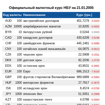
Официальный валютный курс НБУ на 21.01.2005
Код валюты
Наименование
Курс (грн.)
AUD
100
австралийских долларов
401,7279
-3.0324
AZM
10000
азербайджанских манатов
10,8205
-0.0002
BYR
10
белорусских рублей
0,0244
0.0000
CAD
100
канадских долларов
430,6209
-3.9198
CHF
100
швейцарских франков
445,1481
-5.0086
CNY
100
китайских юаней женьминьби
64,0875
-0.0012
CZK
100
чешских крон
22,5908
-0.3311
DKK
100
датских крон
92,2036
-1.0733
EEK
100
эстонских крон
43,8531
-0.4991
EUR
100
Евро
686,1513
-7.8103
GBP
100
фунтов стерлингов Велико­британии
989,6889
-6.5950
HUF
1000
венгерских форинтов
27,7817
-0.3675
ISK
100
исландских крон
8,4574
-0.0700
JPY
1000
японских йен
51,5051
-0.2908
KZT
100
казахстанских тенге
4,0798
-0.0004