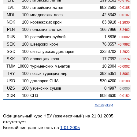
LTL
100
литовских литов
199,6161
-0.8791
LVL
100
латвийских латов
982,2593
-0.0185
MDL
100
молдовских леев
42,5343
-0.0107
NOK
100
норвежских крон
83,8918
-1.2830
PLN
100
польских злотых
166,7966
-3.2462
RUB
10
российских рублей
1,8836
-0.0002
SEK
100
шведских крон
76,0557
-0.7992
SGD
100
сингапурских долларов
323,8702
-1.2922
SKK
100
словацких крон
17,7392
-0.2274
TMM
10000
туркменских манатов
10,2004
-0.0002
TRY
100
новых турецких лир
392,5351
-1.8061
USD
100
долларов США
530,4200
-0.0100
UZS
100
узбекских сумов
0,4997
0.0000
XDR
100
СПЗ
808,8630
-0.0152
конвертер
Официальный курс НБУ (ежемесячный) на 21.01.2005
отсутствует
Ближайшие данные есть на
1.01.2005