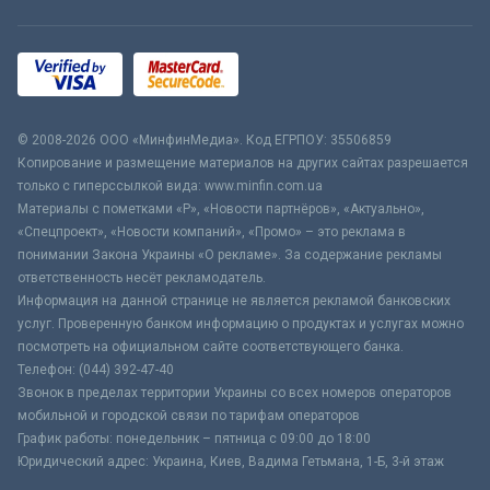
© 2008-2026 ООО «МинфинМедиа». Код ЕГРПОУ: 35506859
Копирование и размещение материалов на других сайтах разрешается
только с гиперссылкой вида: www.minfin.com.ua
Материалы с пометками «Р», «Новости партнёров», «Актуально»,
«Спецпроект», «Новости компаний», «Промо» – это реклама в
понимании Закона Украины «О рекламе». За содержание рекламы
ответственность несёт рекламодатель.
Информация на данной странице не является рекламой банковских
услуг. Проверенную банком информацию о продуктах и услугах можно
посмотреть на официальном сайте соответствующего банка.
Телефон: (044) 392-47-40
Звонок в пределах территории Украины со всех номеров операторов
мобильной и городской связи по тарифам операторов
График работы: понедельник – пятница с 09:00 до 18:00
Юридический адрес: Украина, Киев, Вадима Гетьмана, 1-Б, 3-й этаж