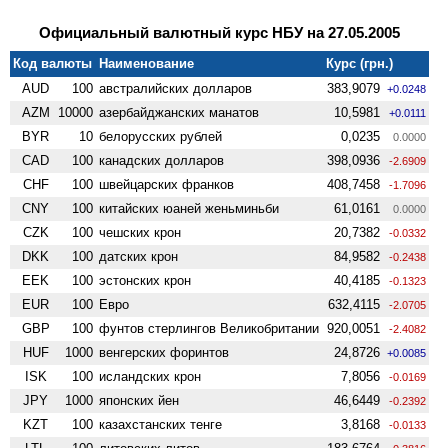
Официальный валютный курс НБУ на 27.05.2005
Код валюты
Наименование
Курс (грн.)
AUD
100
австралийских долларов
383,9079
+0.0248
AZM
10000
азербайджанских манатов
10,5981
+0.0111
BYR
10
белорусских рублей
0,0235
0.0000
CAD
100
канадских долларов
398,0936
-2.6909
CHF
100
швейцарских франков
408,7458
-1.7096
CNY
100
китайских юаней женьминьби
61,0161
0.0000
CZK
100
чешских крон
20,7382
-0.0332
DKK
100
датских крон
84,9582
-0.2438
EEK
100
эстонских крон
40,4185
-0.1323
EUR
100
Евро
632,4115
-2.0705
GBP
100
фунтов стерлингов Велико­британии
920,0051
-2.4082
HUF
1000
венгерских форинтов
24,8726
+0.0085
ISK
100
исландских крон
7,8056
-0.0169
JPY
1000
японских йен
46,6449
-0.2392
KZT
100
казахстанских тенге
3,8168
-0.0133