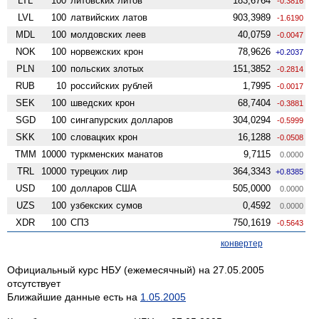
LTL
100
литовских литов
183,6764
-0.3816
LVL
100
латвийских латов
903,3989
-1.6190
MDL
100
молдовских леев
40,0759
-0.0047
NOK
100
норвежских крон
78,9626
+0.2037
PLN
100
польских злотых
151,3852
-0.2814
RUB
10
российских рублей
1,7995
-0.0017
SEK
100
шведских крон
68,7404
-0.3881
SGD
100
сингапурских долларов
304,0294
-0.5999
SKK
100
словацких крон
16,1288
-0.0508
TMM
10000
туркменских манатов
9,7115
0.0000
TRL
10000
турецких лир
364,3343
+0.8385
USD
100
долларов США
505,0000
0.0000
UZS
100
узбекских сумов
0,4592
0.0000
XDR
100
СПЗ
750,1619
-0.5643
конвертер
Официальный курс НБУ (ежемесячный) на 27.05.2005
отсутствует
Ближайшие данные есть на
1.05.2005