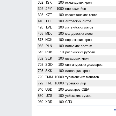
352
ISK
100
исландских крон
392
JPY
1000
японских йен
398
KZT
100
казахстанских тенге
440
LTL
100
литовских литов
428
LVL
100
латвийских латов
498
MDL
100
молдовских леев
578
NOK
100
норвежских крон
985
PLN
100
польских злотых
643
RUB
10
российских рублей
752
SEK
100
шведских крон
702
SGD
100
сингапурских долларов
703
SKK
100
словацких крон
795
TMM
10000
туркменских манатов
792
TRL
10000
турецких лир
840
USD
100
долларов США
860
UZS
100
узбекских сумов
960
XDR
100
СПЗ
к