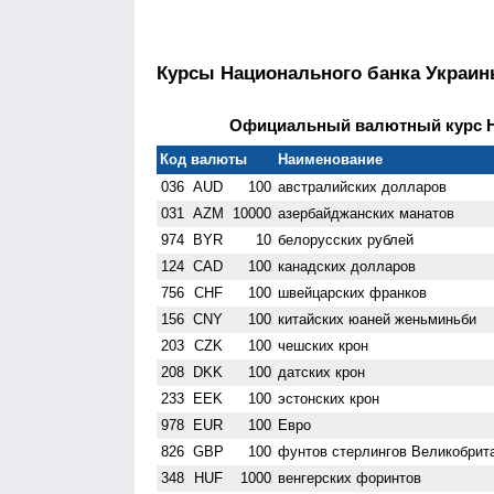
Курсы Национального банка Украи
Официальный валютный курс НБ
Код валюты
Наименование
036
AUD
100
австралийских долларов
031
AZM
10000
азербайджанских манатов
974
BYR
10
белорусских рублей
124
CAD
100
канадских долларов
756
CHF
100
швейцарских франков
156
CNY
100
китайских юаней женьминьби
203
CZK
100
чешских крон
208
DKK
100
датских крон
233
EEK
100
эстонских крон
978
EUR
100
Евро
826
GBP
100
фунтов стерлингов Велико­брит
348
HUF
1000
венгерских форинтов