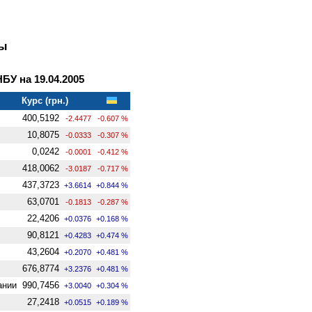
ны
У на 19.04.2005
Курс (грн.)
400,5192
-2.4477
-0.607 %
10,8075
-0.0333
-0.307 %
0,0242
-0.0001
-0.412 %
418,0062
-3.0187
-0.717 %
437,3723
+3.6614
+0.844 %
63,0701
-0.1813
-0.287 %
22,4206
+0.0376
+0.168 %
90,8121
+0.4283
+0.474 %
43,2604
+0.2070
+0.481 %
676,8774
+3.2376
+0.481 %
ании
990,7456
+3.0040
+0.304 %
27,2418
+0.0515
+0.189 %