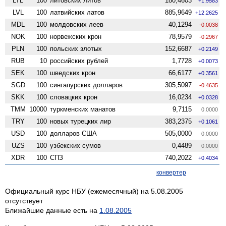
LTL
100
литовских литов
180,4603
+1.9583
LVL
100
латвийских латов
885,9649
+12.2625
MDL
100
молдовских леев
40,1294
-0.0038
NOK
100
норвежских крон
78,9579
-0.2967
PLN
100
польских злотых
152,6687
+0.2149
RUB
10
российских рублей
1,7728
+0.0073
SEK
100
шведских крон
66,6177
+0.3561
SGD
100
сингапурских долларов
305,5097
-0.4635
SKK
100
словацких крон
16,0234
+0.0328
TMM
10000
туркменских манатов
9,7115
0.0000
TRY
100
новых турецких лир
383,2375
+0.1061
USD
100
долларов США
505,0000
0.0000
UZS
100
узбекских сумов
0,4489
0.0000
XDR
100
СПЗ
740,2022
+0.4034
конвертер
Официальный курс НБУ (ежемесячный) на 5.08.2005
отсутствует
Ближайшие данные есть на
1.08.2005