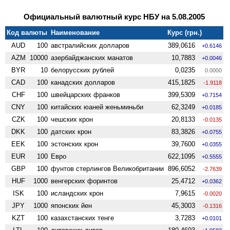
Официальный валютный курс НБУ на 5.08.2005
Код валюты
Наименование
Курс (грн.)
AUD
100
австралийских долларов
389,0616
+0.6146
AZM
10000
азербайджанских манатов
10,7883
+0.0046
BYR
10
белорусских рублей
0,0235
0.0000
CAD
100
канадских долларов
415,1825
-1.9118
CHF
100
швейцарских франков
399,5309
+0.7154
CNY
100
китайских юаней женьминьби
62,3249
+0.0185
CZK
100
чешских крон
20,8133
-0.0135
DKK
100
датских крон
83,3826
+0.0755
EEK
100
эстонских крон
39,7600
+0.0355
EUR
100
Евро
622,1095
+0.5555
GBP
100
фунтов стерлингов Велико­британии
896,6052
-2.7639
HUF
1000
венгерских форинтов
25,4712
+0.0362
ISK
100
исландских крон
7,9615
-0.0020
JPY
1000
японских йен
45,3003
-0.1316
KZT
100
казахстанских тенге
3,7283
+0.0101