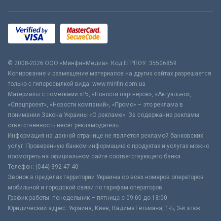
© 2008-2026 ООО «МинфинМедиа». Код ЕГРПОУ: 35506859
Копирование и размещение материалов на других сайтах разрешается
только с гиперссылкой вида: www.minfin.com.ua
Материалы с пометками «Р», «Новости партнёров», «Актуально»,
«Спецпроект», «Новости компаний», «Промо» – это реклама в
понимании Закона Украины «О рекламе». За содержание рекламы
ответственность несёт рекламодатель.
Информация на данной странице не является рекламой банковских
услуг. Проверенную банком информацию о продуктах и услугах можно
посмотреть на официальном сайте соответствующего банка.
Телефон: (044) 392-47-40
Звонок в пределах территории Украины со всех номеров операторов
мобильной и городской связи по тарифам операторов
График работы: понедельник – пятница с 09:00 до 18:00
Юридический адрес: Украина, Киев, Вадима Гетьмана, 1-Б, 3-й этаж