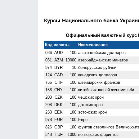
Курсы Национального банка Украи
Официальный валютный курс НБ
Код валюты
Наименование
036
AUD
100
австралийских долларов
031
AZM
10000
азербайджанских манатов
974
BYR
10
белорусских рублей
124
CAD
100
канадских долларов
756
CHF
100
швейцарских франков
156
CNY
100
китайских юаней женьминьби
203
CZK
100
чешских крон
208
DKK
100
датских крон
233
EEK
100
эстонских крон
978
EUR
100
Евро
826
GBP
100
фунтов стерлингов Велико­брит
348
HUF
1000
венгерских форинтов