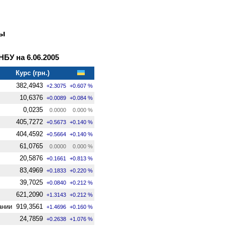
ны
У на 6.06.2005
Курс (грн.)
382,4943
+2.3075
+0.607 %
10,6376
+0.0089
+0.084 %
0,0235
0.0000
0.000 %
405,7272
+0.5673
+0.140 %
404,4592
+0.5664
+0.140 %
61,0765
0.0000
0.000 %
20,5876
+0.1661
+0.813 %
83,4969
+0.1833
+0.220 %
39,7025
+0.0840
+0.212 %
621,2090
+1.3143
+0.212 %
ании
919,3561
+1.4696
+0.160 %
24,7859
+0.2638
+1.076 %