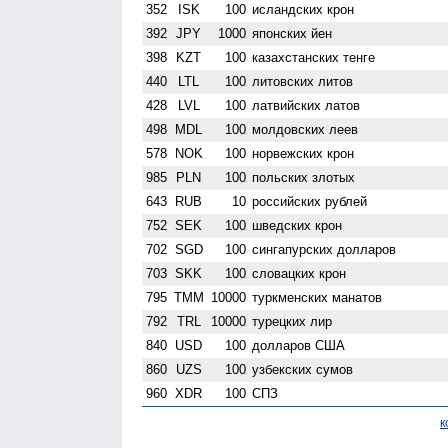
352
ISK
100
исландских крон
392
JPY
1000
японских йен
398
KZT
100
казахстанских тенге
440
LTL
100
литовских литов
428
LVL
100
латвийских латов
498
MDL
100
молдовских леев
578
NOK
100
норвежских крон
985
PLN
100
польских злотых
643
RUB
10
российских рублей
752
SEK
100
шведских крон
702
SGD
100
сингапурских долларов
703
SKK
100
словацких крон
795
TMM
10000
туркменских манатов
792
TRL
10000
турецких лир
840
USD
100
долларов США
860
UZS
100
узбекских сумов
960
XDR
100
СПЗ
к