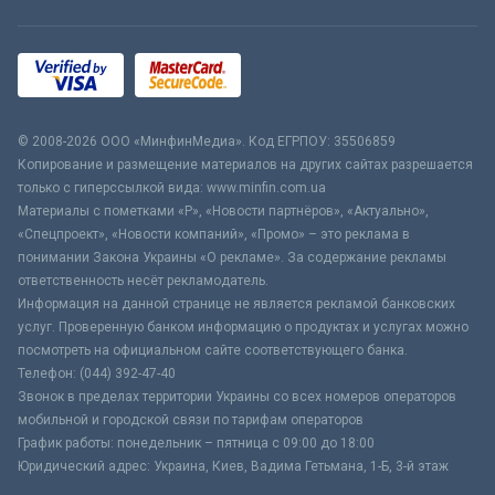
© 2008-2026 ООО «МинфинМедиа». Код ЕГРПОУ: 35506859
Копирование и размещение материалов на других сайтах разрешается
только с гиперссылкой вида: www.minfin.com.ua
Материалы с пометками «Р», «Новости партнёров», «Актуально»,
«Спецпроект», «Новости компаний», «Промо» – это реклама в
понимании Закона Украины «О рекламе». За содержание рекламы
ответственность несёт рекламодатель.
Информация на данной странице не является рекламой банковских
услуг. Проверенную банком информацию о продуктах и услугах можно
посмотреть на официальном сайте соответствующего банка.
Телефон: (044) 392-47-40
Звонок в пределах территории Украины со всех номеров операторов
мобильной и городской связи по тарифам операторов
График работы: понедельник – пятница с 09:00 до 18:00
Юридический адрес: Украина, Киев, Вадима Гетьмана, 1-Б, 3-й этаж