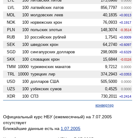
LTL
100
литовских литов
173,8966
0.0000
LVL
100
латвийских латов
856,7797
0.0000
MDL
100
молдовских леев
40,1835
+0.0013
NOK
100
норвежских крон
76,0933
+0.1917
PLN
100
польских злотых
148,3074
-0.3514
RUB
10
российских рублей
1,7541
+0.0009
SEK
100
шведских крон
64,2740
+0.6097
SGD
100
сингапурских долларов
298,0609
+0.6329
SKK
100
словацких крон
15,6844
-0.0116
TMM
10000
туркменских манатов
9,7212
0.0000
TRL
10000
турецких лир
374,2943
+0.0353
USD
100
долларов США
505,5000
0.0000
UZS
100
узбекских сумов
0,4525
0.0000
XDR
100
СПЗ
730,2011
+0.2414
конвертер
Официальный курс НБУ (ежемесячный) на 7.07.2005
отсутствует
Ближайшие данные есть на
1.07.2005