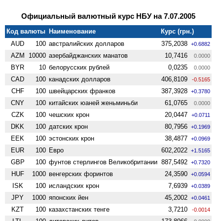
Официальный валютный курс НБУ на 7.07.2005
Код валюты
Наименование
Курс (грн.)
AUD
100
австралийских долларов
375,2038
+0.6882
AZM
10000
азербайджанских манатов
10,7416
0.0000
BYR
10
белорусских рублей
0,0235
0.0000
CAD
100
канадских долларов
406,8109
-0.5165
CHF
100
швейцарских франков
387,3928
+0.3780
CNY
100
китайских юаней женьминьби
61,0765
0.0000
CZK
100
чешских крон
20,0447
+0.0711
DKK
100
датских крон
80,7956
+0.1969
EEK
100
эстонских крон
38,4877
+0.0969
EUR
100
Евро
602,2022
+1.5165
GBP
100
фунтов стерлингов Велико­британии
887,5492
+0.7320
HUF
1000
венгерских форинтов
24,3590
+0.0594
ISK
100
исландских крон
7,6939
+0.0389
JPY
1000
японских йен
45,2002
+0.0461
KZT
100
казахстанских тенге
3,7210
-0.0014