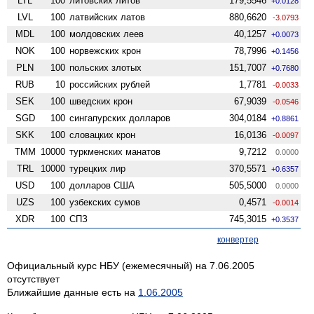
LTL
100
литовских литов
179,5546
+0.0128
LVL
100
латвийских латов
880,6620
-3.0793
MDL
100
молдовских леев
40,1257
+0.0073
NOK
100
норвежских крон
78,7996
+0.1456
PLN
100
польских злотых
151,7007
+0.7680
RUB
10
российских рублей
1,7781
-0.0033
SEK
100
шведских крон
67,9039
-0.0546
SGD
100
сингапурских долларов
304,0184
+0.8861
SKK
100
словацких крон
16,0136
-0.0097
TMM
10000
туркменских манатов
9,7212
0.0000
TRL
10000
турецких лир
370,5571
+0.6357
USD
100
долларов США
505,5000
0.0000
UZS
100
узбекских сумов
0,4571
-0.0014
XDR
100
СПЗ
745,3015
+0.3537
конвертер
Официальный курс НБУ (ежемесячный) на 7.06.2005
отсутствует
Ближайшие данные есть на
1.06.2005