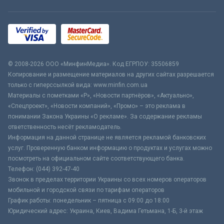
© 2008-2026 ООО «МинфинМедиа». Код ЕГРПОУ: 35506859
Копирование и размещение материалов на других сайтах разрешается
только с гиперссылкой вида: www.minfin.com.ua
Материалы с пометками «Р», «Новости партнёров», «Актуально»,
«Спецпроект», «Новости компаний», «Промо» – это реклама в
понимании Закона Украины «О рекламе». За содержание рекламы
ответственность несёт рекламодатель.
Информация на данной странице не является рекламой банковских
услуг. Проверенную банком информацию о продуктах и услугах можно
посмотреть на официальном сайте соответствующего банка.
Телефон: (044) 392-47-40
Звонок в пределах территории Украины со всех номеров операторов
мобильной и городской связи по тарифам операторов
График работы: понедельник – пятница с 09:00 до 18:00
Юридический адрес: Украина, Киев, Вадима Гетьмана, 1-Б, 3-й этаж