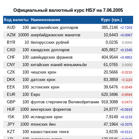
Официальный валютный курс НБУ на 7.06.2005
Код валюты
Наименование
Курс (грн.)
AUD
100
австралийских долларов
385,2146
+2.7203
AZM
10000
азербайджанских манатов
10,6443
+0.0067
BYR
10
белорусских рублей
0,0235
0.0000
CAD
100
канадских долларов
405,8817
+0.1545
CHF
100
швейцарских франков
404,9544
+0.4952
CNY
100
китайских юаней женьминьби
61,0765
0.0000
CZK
100
чешских крон
20,5666
-0.0210
DKK
100
датских крон
83,3859
-0.1110
EEK
100
эстонских крон
39,6476
-0.0549
EUR
100
Евро
620,3496
-0.8594
GBP
100
фунтов стерлингов Велико­британии
919,3088
-0.0473
HUF
1000
венгерских форинтов
24,8777
+0.0918
ISK
100
исландских крон
7,8149
+0.1133
JPY
1000
японских йен
47,1964
+0.3375
KZT
100
казахстанских тенге
3,8235
+0.0121