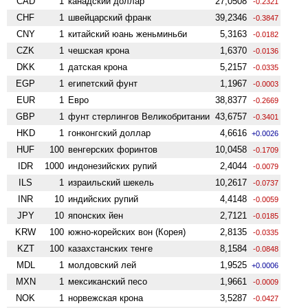
CAD
1
канадский доллар
27,0508
-0.2321
CHF
1
швейцарский франк
39,2346
-0.3847
CNY
1
китайский юань женьминьби
5,3163
-0.0182
CZK
1
чешская крона
1,6370
-0.0136
DKK
1
датская крона
5,2157
-0.0335
EGP
1
египетский фунт
1,1967
-0.0003
EUR
1
Евро
38,8377
-0.2669
GBP
1
фунт стерлингов Велико­британии
43,6757
-0.3401
HKD
1
гонконгский доллар
4,6616
+0.0026
HUF
100
венгерских форинтов
10,0458
-0.1709
IDR
1000
индонезийских рупий
2,4044
-0.0079
ILS
1
израильский шекель
10,2617
-0.0737
INR
10
индийских рупий
4,4148
-0.0059
JPY
10
японских йен
2,7121
-0.0185
KRW
100
южно-корейских вон (Корея)
2,8135
-0.0335
KZT
100
казахстанских тенге
8,1584
-0.0848
MDL
1
молдовский лей
1,9525
+0.0006
MXN
1
мексиканский песо
1,9661
-0.0009
NOK
1
норвежская крона
3,5287
-0.0427