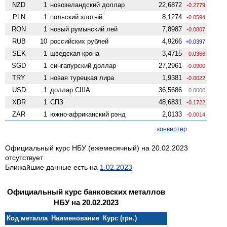
NZD
1
ново­зеландский доллар
22,6872
-0.2779
PLN
1
польский злотый
8,1274
-0.0594
RON
1
новый румынский лей
7,8987
-0.0807
RUB
10
российских рублей
4,9266
+0.0397
SEK
1
шведская крона
3,4715
-0.0366
SGD
1
сингапурский доллар
27,2961
-0.0900
TRY
1
новая турецкая лира
1,9381
-0.0022
USD
1
доллар США
36,5686
0.0000
XDR
1
СПЗ
48,6831
-0.1722
ZAR
1
южно-африканский рэнд
2,0133
-0.0014
конвертер
Официальный курс НБУ (ежемесячный) на 20.02.2023
отсутствует
Ближайшие данные есть на
1.02.2023
Официальный курс банковских металлов
НБУ на 20.02.2023
Код металла
Наименование
Курс (грн.)