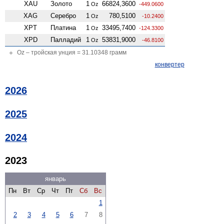
XAU
Золото
1
66824,3600
Oz
-449.0600
XAG
Серебро
1
780,5100
Oz
-10.2400
XPT
Платина
1
33495,7400
Oz
-124.3300
XPD
Палладий
1
53831,9000
Oz
-46.8100
Oz – тройская унция = 31.10348 грамм
конвертер
2026
2025
2024
2023
январь
Пн
Вт
Ср
Чт
Пт
Сб
Вс
1
2
3
4
5
6
7
8