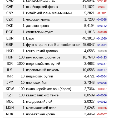
CAD
1
канадский доллар
26,8541
-0.0415
CHF
1
швейцарский франк
41,1022
-0.0601
CNY
1
китайский юань женьминьби
5,2821
-0.0011
CZK
1
чешская крона
1,7208
+0.0058
DKK
1
датская крона
5,4194
+0.0142
EGP
1
египетский фунт
1,1815
-0.0018
EUR
1
Евро
40,3918
+0.1060
GBP
1
фунт стерлингов Велико­британии
45,6047
+0.1554
HKD
1
гонконгский доллар
4,6585
0.0000
HUF
100
венгерских форинтов
10,7640
+0.0423
IDR
1000
индонезийских рупий
2,4662
+0.0187
ILS
1
израильский шекель
10,0585
+0.0177
INR
10
индийских рупий
4,4721
+0.0084
JPY
10
японских йен
2,7348
+0.0098
KRW
100
южно-корейских вон (Корея)
2,7364
-0.0087
KZT
100
казахстанских тенге
8,0509
+0.0006
MDL
1
молдовский лей
2,0327
+0.0012
MXN
1
мексиканский песо
2,0245
-0.0076
NOK
1
норвежская крона
3,4469
-0.0007