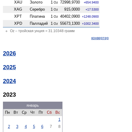
XAU
Золото
1
72998,9700
Oz
+654.9400
XAG
Серебро
1
915,0000
Oz
+17.5300
XPT
Платина
1
40402,0900
Oz
+1248.0900
XPD
Палладий
1
55673,1300
Oz
+1002.3400
Oz – тройская унция = 31.10348 грамм
конвертер
2026
2025
2024
2023
январь
Пн
Вт
Ср
Чт
Пт
Сб
Вс
1
2
3
4
5
6
7
8