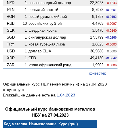
NZD
1
ново­зеландский доллар
22,3928
-0.1243
PLN
1
польский злотый
8,7973
+0.0201
RON
1
новый румынский лей
8,1787
+0.0192
RUB
10
российских рублей
4,4709
-0.0097
SEK
1
шведская крона
3,5478
-0.0140
SGD
1
сингапурский доллар
27,3799
+0.0266
TRY
1
новая турецкая лира
1,8825
-0.0003
USD
1
доллар США
36,5686
0.0000
XDR
1
СПЗ
49,4130
+0.0642
ZAR
1
южно-африканский рэнд
1,9902
-0.0086
конвертер
Официальный курс НБУ (ежемесячный) на 27.04.2023
отсутствует
Ближайшие данные есть на
1.04.2023
Официальный курс банковских металлов
НБУ на 27.04.2023
Код металла
Наименование
Курс (грн.)