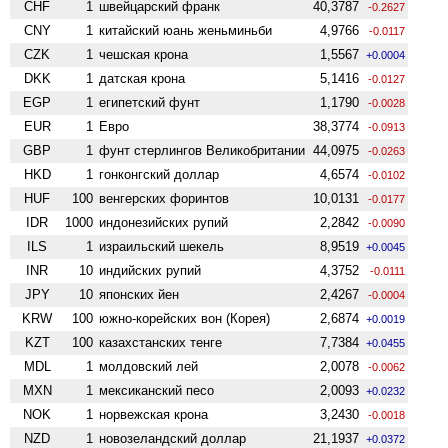
CHF
1
швейцарский франк
40,3787
-0.2627
CNY
1
китайский юань женьминьби
4,9766
-0.0117
CZK
1
чешская крона
1,5567
+0.0004
DKK
1
датская крона
5,1416
-0.0127
EGP
1
египетский фунт
1,1790
-0.0028
EUR
1
Евро
38,3774
-0.0913
GBP
1
фунт стерлингов Велико­британии
44,0975
-0.0263
HKD
1
гонконгский доллар
4,6574
-0.0102
HUF
100
венгерских форинтов
10,0131
-0.0177
IDR
1000
индонезийских рупий
2,2842
-0.0090
ILS
1
израильский шекель
8,9519
+0.0045
INR
10
индийских рупий
4,3752
-0.0111
JPY
10
японских йен
2,4267
-0.0004
KRW
100
южно-корейских вон (Корея)
2,6874
+0.0019
KZT
100
казахстанских тенге
7,7384
+0.0455
MDL
1
молдовский лей
2,0078
-0.0062
MXN
1
мексиканский песо
2,0093
+0.0232
NOK
1
норвежская крона
3,2430
-0.0018
NZD
1
ново­зеландский доллар
21,1937
+0.0372