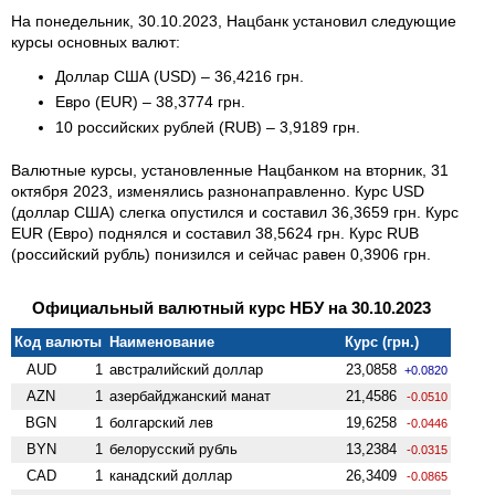
На понедельник, 30.10.2023, Нацбанк установил следующие
курсы основных валют:
Доллар США (USD) – 36,4216 грн.
Евро (EUR) – 38,3774 грн.
10 российских рублей (RUB) – 3,9189 грн.
Валютные курсы, установленные Нацбанком на вторник, 31
октября 2023, изменялись разнонаправленно. Курс USD
(доллар США) слегка опустился и составил 36,3659 грн. Курс
EUR (Евро) поднялся и составил 38,5624 грн. Курс RUB
(российский рубль) понизился и сейчас равен 0,3906 грн.
Официальный валютный курс НБУ на 30.10.2023
Код валюты
Наименование
Курс (грн.)
AUD
1
австралийский доллар
23,0858
+0.0820
AZN
1
азербайджанский манат
21,4586
-0.0510
BGN
1
болгарский лев
19,6258
-0.0446
BYN
1
белорусский рубль
13,2384
-0.0315
CAD
1
канадский доллар
26,3409
-0.0865