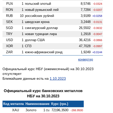
PLN
1
польский злотый
8,5746
-0.0324
RON
1
новый румынский лей
7,7284
-0.0207
RUB
10
российских рублей
3,9189
+0.0258
SEK
1
шведская крона
3,2448
-0.0131
SGD
1
сингапурский доллар
26,5502
-0.0632
TRY
1
новая турецкая лира
1,2918
-0.0047
USD
1
доллар США
36,4216
-0.0866
XDR
1
СПЗ
47,7028
-0.0997
ZAR
1
южно-африканский рэнд
1,9249
+0.0144
конвертер
Официальный курс НБУ (ежемесячный) на 30.10.2023
отсутствует
Ближайшие данные есть на
1.10.2023
Официальный курс банковских металлов
НБУ на 30.10.2023
Код металла
Наименование
Курс (грн.)
XAU
Золото
1
72196,3500
Oz
-266.9500