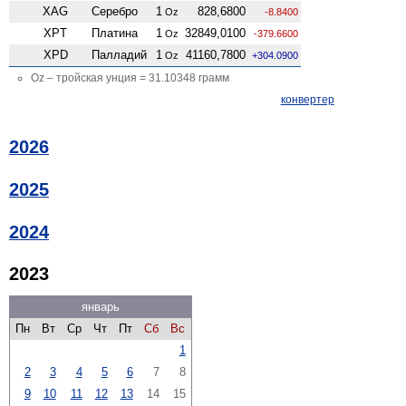
XAG
Серебро
1
828,6800
Oz
-8.8400
XPT
Платина
1
32849,0100
Oz
-379.6600
XPD
Палладий
1
41160,7800
Oz
+304.0900
Oz – тройская унция = 31.10348 грамм
конвертер
2026
2025
2024
2023
январь
Пн
Вт
Ср
Чт
Пт
Сб
Вс
1
2
3
4
5
6
7
8
9
10
11
12
13
14
15