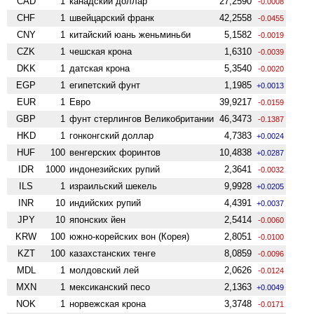
CAD
1
канадский доллар
27,2590
-0.0008
CHF
1
швейцарский франк
42,2558
-0.0455
CNY
1
китайский юань женьминьби
5,1582
-0.0019
CZK
1
чешская крона
1,6310
-0.0039
DKK
1
датская крона
5,3540
-0.0020
EGP
1
египетский фунт
1,1985
+0.0013
EUR
1
Евро
39,9217
-0.0159
GBP
1
фунт стерлингов Велико­британии
46,3473
-0.1387
HKD
1
гонконгский доллар
4,7383
+0.0024
HUF
100
венгерских форинтов
10,4838
+0.0287
IDR
1000
индонезийских рупий
2,3641
-0.0032
ILS
1
израильский шекель
9,9928
+0.0205
INR
10
индийских рупий
4,4391
+0.0037
JPY
10
японских йен
2,5414
-0.0060
KRW
100
южно-корейских вон (Корея)
2,8051
-0.0100
KZT
100
казахстанских тенге
8,0859
-0.0096
MDL
1
молдовский лей
2,0626
-0.0124
MXN
1
мексиканский песо
2,1363
+0.0049
NOK
1
норвежская крона
3,3748
-0.0171