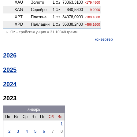
XAU
Золото
1
73363,3100
Oz
-179.4800
XAG
Серебро
1
840,5800
Oz
-9.2000
XPT
Платина
1
34078,0900
Oz
-189.1600
XPD
Палладий
1
35838,2400
Oz
-496.1600
Oz – тройская унция = 31.10348 грамм
конвертер
2026
2025
2024
2023
январь
Пн
Вт
Ср
Чт
Пт
Сб
Вс
1
2
3
4
5
6
7
8