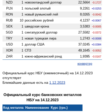
NZD
1
ново­зеландский доллар
22,5664
-0.1727
PLN
1
польский злотый
9,2261
+0.0253
RON
1
новый румынский лей
8,0265
-0.0042
RUB
10
российских рублей
4,1237
+0.0067
SEK
1
шведская крона
3,5383
-0.0005
SGD
1
сингапурский доллар
27,5582
-0.0372
TRY
1
новая турецкая лира
1,2743
+0.0008
USD
1
доллар США
37,0245
+0.0384
XDR
1
СПЗ
49,1645
-0.0052
ZAR
1
южно-африканский рэнд
1,9395
-0.0167
конвертер
Официальный курс НБУ (ежемесячный) на 14.12.2023
отсутствует
Ближайшие данные есть на
1.12.2023
Официальный курс банковских металлов
НБУ на 14.12.2023
Код металла
Наименование
Курс (грн.)