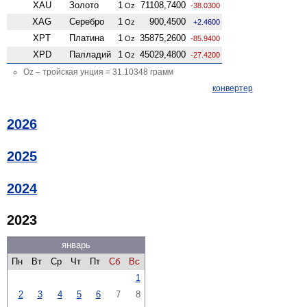
XAU
Золото
1
71108,7400
Oz
-38.0300
XAG
Серебро
1
900,4500
Oz
+2.4600
XPT
Платина
1
35875,2600
Oz
-85.9400
XPD
Палладий
1
45029,4800
Oz
-27.4200
Oz – тройская унция = 31.10348 грамм
конвертер
2026
2025
2024
2023
январь
Пн
Вт
Ср
Чт
Пт
Сб
Вс
1
2
3
4
5
6
7
8