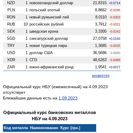
NZD
1
ново­зеландский доллар
21,8315
+0.0714
PLN
1
польский злотый
8,8662
-0.0295
RON
1
новый румынский лей
8,0110
-0.0303
RUB
10
российских рублей
3,7912
-0.0031
SEK
1
шведская крона
3,3305
-0.0242
SGD
1
сингапурский доллар
27,0758
+0.0160
TRY
1
новая турецкая лира
1,3685
-0.0025
USD
1
доллар США
36,5686
0.0000
XDR
1
СПЗ
48,6263
-0.0089
ZAR
1
южно-африканский рэнд
1,9541
+0.0077
конвертер
Официальный курс НБУ (ежемесячный) на 4.09.2023
отсутствует
Ближайшие данные есть на
1.09.2023
Официальный курс банковских металлов
НБУ на 4.09.2023
Код металла
Наименование
Курс (грн.)