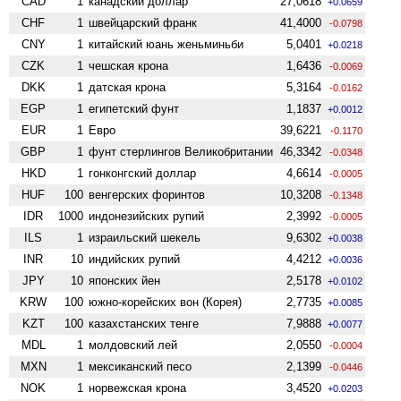
CAD
1
канадский доллар
27,0618
+0.0659
CHF
1
швейцарский франк
41,4000
-0.0798
CNY
1
китайский юань женьминьби
5,0401
+0.0218
CZK
1
чешская крона
1,6436
-0.0069
DKK
1
датская крона
5,3164
-0.0162
EGP
1
египетский фунт
1,1837
+0.0012
EUR
1
Евро
39,6221
-0.1170
GBP
1
фунт стерлингов Велико­британии
46,3342
-0.0348
HKD
1
гонконгский доллар
4,6614
-0.0005
HUF
100
венгерских форинтов
10,3208
-0.1348
IDR
1000
индонезийских рупий
2,3992
-0.0005
ILS
1
израильский шекель
9,6302
+0.0038
INR
10
индийских рупий
4,4212
+0.0036
JPY
10
японских йен
2,5178
+0.0102
KRW
100
южно-корейских вон (Корея)
2,7735
+0.0085
KZT
100
казахстанских тенге
7,9888
+0.0077
MDL
1
молдовский лей
2,0550
-0.0004
MXN
1
мексиканский песо
2,1399
-0.0446
NOK
1
норвежская крона
3,4520
+0.0203