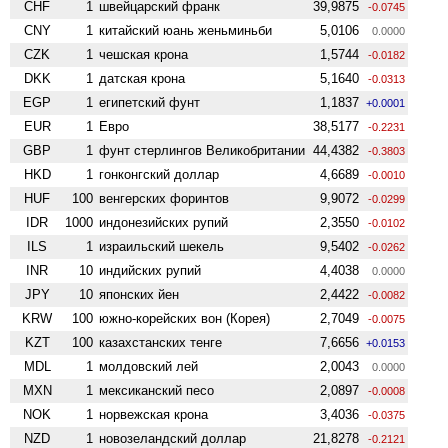
CHF
1
швейцарский франк
39,9875
-0.0745
CNY
1
китайский юань женьминьби
5,0106
0.0000
CZK
1
чешская крона
1,5744
-0.0182
DKK
1
датская крона
5,1640
-0.0313
EGP
1
египетский фунт
1,1837
+0.0001
EUR
1
Евро
38,5177
-0.2231
GBP
1
фунт стерлингов Велико­британии
44,4382
-0.3803
HKD
1
гонконгский доллар
4,6689
-0.0010
HUF
100
венгерских форинтов
9,9072
-0.0299
IDR
1000
индонезийских рупий
2,3550
-0.0102
ILS
1
израильский шекель
9,5402
-0.0262
INR
10
индийских рупий
4,4038
0.0000
JPY
10
японских йен
2,4422
-0.0082
KRW
100
южно-корейских вон (Корея)
2,7049
-0.0075
KZT
100
казахстанских тенге
7,6656
+0.0153
MDL
1
молдовский лей
2,0043
0.0000
MXN
1
мексиканский песо
2,0897
-0.0008
NOK
1
норвежская крона
3,4036
-0.0375
NZD
1
ново­зеландский доллар
21,8278
-0.2121