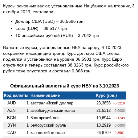
Курсы основных валют, установленные Нацбанком на вторник, 3
октября 2023, составили:
Доллар США (USD) – 36,5686 грн.
Евро (EUR) – 38,5177 грн.
10 российских рублей (RUB) – 3,7042 грн.
Валютные курсы, установленные НБУ на среду, 4.10.2023,
сохранили нисходящий тренд. Курс доллара США слегка
поднялся и установился на уровне 36,5901 грн. Курс Евро
опустился и теперь составляет 38,3263 грн. Курс российского
рубля тоже опустился и составил 0,368 грн.
Официальный валютный курс НБУ на 3.10.2023
Код валюты
Наименование
Курс (грн.)
AUD
1
австралийский доллар
23,3856
-0.3218
AZN
1
азербайджанский манат
21,5312
0.0000
BGN
1
болгарский лев
19,6944
-0.1249
BYN
1
белорусский рубль
13,2919
0.0000
CAD
1
канадский доллар
26,8709
-0.3561