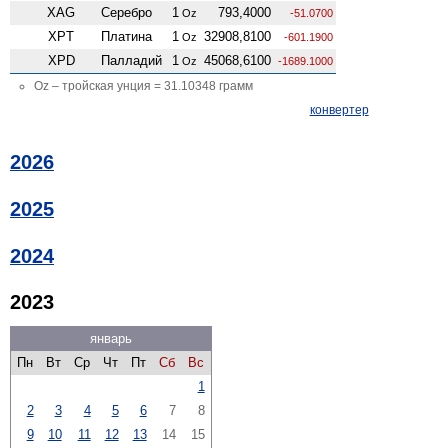
XAG
Серебро
1
793,4000
Oz
-51.0700
XPT
Платина
1
32908,8100
Oz
-601.1900
XPD
Палладий
1
45068,6100
Oz
-1689.1000
Oz – тройская унция = 31.10348 грамм
конвертер
2026
2025
2024
2023
январь
Пн
Вт
Ср
Чт
Пт
Сб
Вс
1
2
3
4
5
6
7
8
9
10
11
12
13
14
15