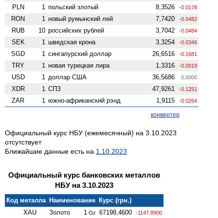
PLN
1
польский злотый
8,3526
-0.0178
RON
1
новый румынский лей
7,7420
-0.0482
RUB
10
российских рублей
3,7042
-0.0484
SEK
1
шведская крона
3,3254
-0.0346
SGD
1
сингапурский доллар
26,6516
-0.1681
TRY
1
новая турецкая лира
1,3316
-0.0019
USD
1
доллар США
36,5686
0.0000
XDR
1
СПЗ
47,9261
-0.1251
ZAR
1
южно-африканский рэнд
1,9115
-0.0264
конвертер
Официальный курс НБУ (ежемесячный) на 3.10.2023
отсутствует
Ближайшие данные есть на
1.10.2023
Официальный курс банковских металлов
НБУ на 3.10.2023
Код металла
Наименование
Курс (грн.)
XAU
Золото
1
67198,4600
Oz
-1147.8900