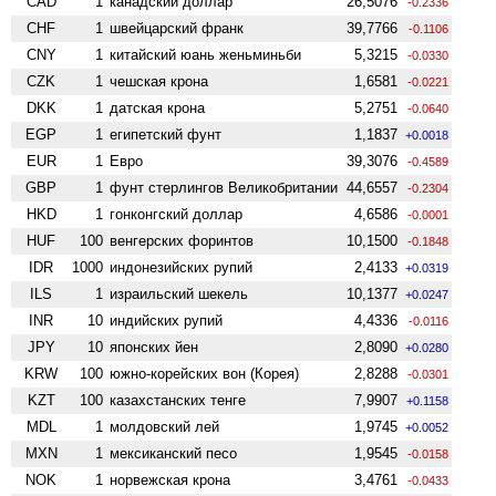
CAD
1
канадский доллар
26,5076
-0.2336
CHF
1
швейцарский франк
39,7766
-0.1106
CNY
1
китайский юань женьминьби
5,3215
-0.0330
CZK
1
чешская крона
1,6581
-0.0221
DKK
1
датская крона
5,2751
-0.0640
EGP
1
египетский фунт
1,1837
+0.0018
EUR
1
Евро
39,3076
-0.4589
GBP
1
фунт стерлингов Велико­британии
44,6557
-0.2304
HKD
1
гонконгский доллар
4,6586
-0.0001
HUF
100
венгерских форинтов
10,1500
-0.1848
IDR
1000
индонезийских рупий
2,4133
+0.0319
ILS
1
израильский шекель
10,1377
+0.0247
INR
10
индийских рупий
4,4336
-0.0116
JPY
10
японских йен
2,8090
+0.0280
KRW
100
южно-корейских вон (Корея)
2,8288
-0.0301
KZT
100
казахстанских тенге
7,9907
+0.1158
MDL
1
молдовский лей
1,9745
+0.0052
MXN
1
мексиканский песо
1,9545
-0.0158
NOK
1
норвежская крона
3,4761
-0.0433