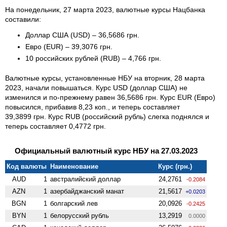
На понедельник, 27 марта 2023, валютные курсы Нацбанка
составили:
Доллар США (USD) – 36,5686 грн.
Евро (EUR) – 39,3076 грн.
10 российских рублей (RUB) – 4,766 грн.
Валютные курсы, установленные НБУ на вторник, 28 марта
2023, начали повышаться. Курс USD (доллар США) не
изменился и по-прежнему равен 36,5686 грн. Курс EUR (Евро)
повысился, прибавив 8,23 коп., и теперь составляет
39,3899 грн. Курс RUB (российский рубль) слегка поднялся и
теперь составляет 0,4772 грн.
Официальный валютный курс НБУ на 27.03.2023
Код валюты
Наименование
Курс (грн.)
AUD
1
австралийский доллар
24,2761
-0.2084
AZN
1
азербайджанский манат
21,5617
+0.0203
BGN
1
болгарский лев
20,0926
-0.2425
BYN
1
белорусский рубль
13,2919
0.0000