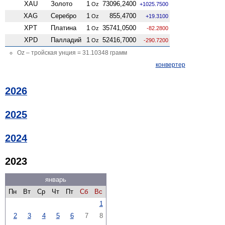
XAU
Золото
1
73096,2400
Oz
+1025.7500
XAG
Серебро
1
855,4700
Oz
+19.3100
XPT
Платина
1
35741,0500
Oz
-82.2800
XPD
Палладий
1
52416,7000
Oz
-290.7200
Oz – тройская унция = 31.10348 грамм
конвертер
2026
2025
2024
2023
январь
Пн
Вт
Ср
Чт
Пт
Сб
Вс
1
2
3
4
5
6
7
8