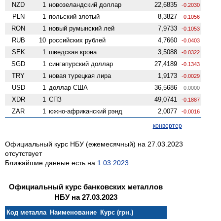
NZD
1
ново­зеландский доллар
22,6835
-0.2030
PLN
1
польский злотый
8,3827
-0.1056
RON
1
новый румынский лей
7,9733
-0.1053
RUB
10
российских рублей
4,7660
-0.0403
SEK
1
шведская крона
3,5088
-0.0322
SGD
1
сингапурский доллар
27,4189
-0.1343
TRY
1
новая турецкая лира
1,9173
-0.0029
USD
1
доллар США
36,5686
0.0000
XDR
1
СПЗ
49,0741
-0.1887
ZAR
1
южно-африканский рэнд
2,0077
-0.0016
конвертер
Официальный курс НБУ (ежемесячный) на 27.03.2023
отсутствует
Ближайшие данные есть на
1.03.2023
Официальный курс банковских металлов
НБУ на 27.03.2023
Код металла
Наименование
Курс (грн.)