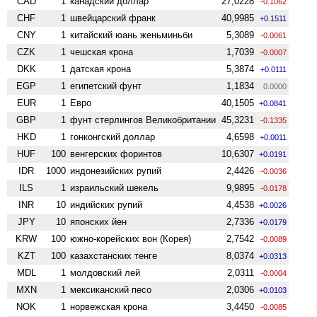
CAD
1
канадский доллар
27,0228
-0.1062
CHF
1
швейцарский франк
40,9985
+0.1511
CNY
1
китайский юань женьминьби
5,3089
-0.0061
CZK
1
чешская крона
1,7039
-0.0007
DKK
1
датская крона
5,3874
+0.0111
EGP
1
египетский фунт
1,1834
0.0000
EUR
1
Евро
40,1505
+0.0841
GBP
1
фунт стерлингов Велико­британии
45,3231
-0.1335
HKD
1
гонконгский доллар
4,6598
+0.0011
HUF
100
венгерских форинтов
10,6307
+0.0191
IDR
1000
индонезийских рупий
2,4426
-0.0036
ILS
1
израильский шекель
9,9895
-0.0178
INR
10
индийских рупий
4,4538
+0.0026
JPY
10
японских йен
2,7336
+0.0179
KRW
100
южно-корейских вон (Корея)
2,7542
-0.0089
KZT
100
казахстанских тенге
8,0374
+0.0313
MDL
1
молдовский лей
2,0311
-0.0004
MXN
1
мексиканский песо
2,0306
+0.0103
NOK
1
норвежская крона
3,4450
-0.0085