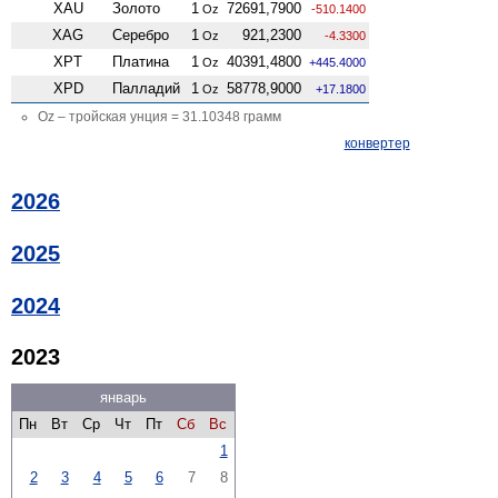
XAU
Золото
1
72691,7900
Oz
-510.1400
XAG
Серебро
1
921,2300
Oz
-4.3300
XPT
Платина
1
40391,4800
Oz
+445.4000
XPD
Палладий
1
58778,9000
Oz
+17.1800
Oz – тройская унция = 31.10348 грамм
конвертер
2026
2025
2024
2023
январь
Пн
Вт
Ср
Чт
Пт
Сб
Вс
1
2
3
4
5
6
7
8