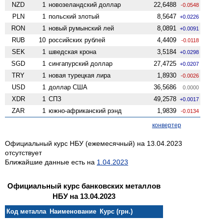
NZD
1
ново­зеландский доллар
22,6488
-0.0548
PLN
1
польский злотый
8,5647
+0.0226
RON
1
новый румынский лей
8,0891
+0.0091
RUB
10
российских рублей
4,4409
-0.0118
SEK
1
шведская крона
3,5184
+0.0298
SGD
1
сингапурский доллар
27,4725
+0.0207
TRY
1
новая турецкая лира
1,8930
-0.0026
USD
1
доллар США
36,5686
0.0000
XDR
1
СПЗ
49,2578
+0.0017
ZAR
1
южно-африканский рэнд
1,9839
-0.0134
конвертер
Официальный курс НБУ (ежемесячный) на 13.04.2023
отсутствует
Ближайшие данные есть на
1.04.2023
Официальный курс банковских металлов
НБУ на 13.04.2023
Код металла
Наименование
Курс (грн.)