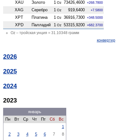
XAU
Золото
1
73426,4600
Oz
+268.7800
XAG
Серебро
1
919,6400
Oz
+7.5800
XPT
Платина
1
36916,7300
Oz
+348.5000
XPD
Палладий
1
53315,9200
Oz
+682.3700
Oz – тройская унция = 31.10348 грамм
конвертер
2026
2025
2024
2023
январь
Пн
Вт
Ср
Чт
Пт
Сб
Вс
1
2
3
4
5
6
7
8