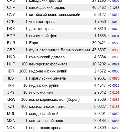
CAD
1
канадский доллар
27,1290
+0.0602
CHF
1
швейцарский франк
40,5462
+0.1255
CNY
1
китайский юань женьминьби
5,3127
+0.0014
CZK
1
чешская крона
1,7050
+0.0042
DKK
1
датская крона
5,3610
+0.0079
EGP
1
египетский фунт
1,1835
+0.0001
EUR
1
Евро
39,9421
+0.0586
GBP
1
фунт стерлингов Велико­британии
45,3597
-0.0969
HKD
1
гонконгский доллар
4,6584
0.0000
HUF
100
венгерских форинтов
10,6202
+0.0021
IDR
1000
индонезийских рупий
2,4572
+0.0006
ILS
1
израильский шекель
9,9601
-0.0873
INR
10
индийских рупий
4,4547
+0.0023
JPY
10
японских йен
2,7342
-0.0103
KRW
100
южно-корейских вон (Корея)
2,7589
-0.0088
KZT
100
казахстанских тенге
8,0827
-0.0186
MDL
1
молдовский лей
2,0201
+0.0032
MXN
1
мексиканский песо
2,0184
+0.0036
NOK
1
норвежская крона
3,4809
+0.0269