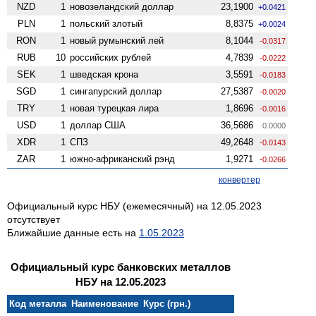
NZD
1
ново­зеландский доллар
23,1900
+0.0421
PLN
1
польский злотый
8,8375
+0.0024
RON
1
новый румынский лей
8,1044
-0.0317
RUB
10
российских рублей
4,7839
-0.0222
SEK
1
шведская крона
3,5591
-0.0183
SGD
1
сингапурский доллар
27,5387
-0.0020
TRY
1
новая турецкая лира
1,8696
-0.0016
USD
1
доллар США
36,5686
0.0000
XDR
1
СПЗ
49,2648
-0.0143
ZAR
1
южно-африканский рэнд
1,9271
-0.0266
конвертер
Официальный курс НБУ (ежемесячный) на 12.05.2023
отсутствует
Ближайшие данные есть на
1.05.2023
Официальный курс банковских металлов
НБУ на 12.05.2023
Код металла
Наименование
Курс (грн.)