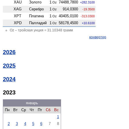
XAU
Золото
1
74488,7800
Oz
+282.3100
XAG
Серебро
1
914,0300
Oz
-19.3500
XPT
Платина
1
40405,0100
Oz
-313.0300
XPD
Палладий
1
58178,4500
Oz
+10.6100
Oz – тройская унция = 31.10348 грамм
конвертер
2026
2025
2024
2023
январь
Пн
Вт
Ср
Чт
Пт
Сб
Вс
1
2
3
4
5
6
7
8