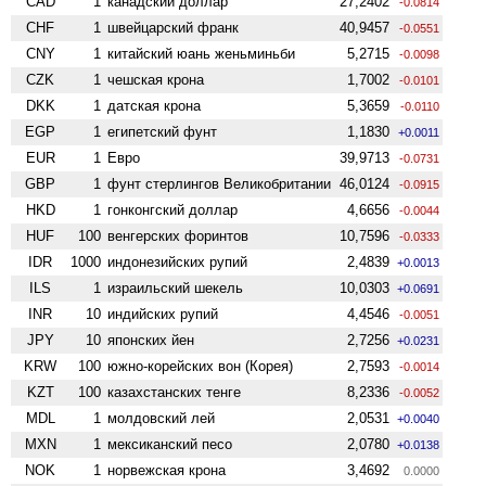
CAD
1
канадский доллар
27,2402
-0.0814
CHF
1
швейцарский франк
40,9457
-0.0551
CNY
1
китайский юань женьминьби
5,2715
-0.0098
CZK
1
чешская крона
1,7002
-0.0101
DKK
1
датская крона
5,3659
-0.0110
EGP
1
египетский фунт
1,1830
+0.0011
EUR
1
Евро
39,9713
-0.0731
GBP
1
фунт стерлингов Велико­британии
46,0124
-0.0915
HKD
1
гонконгский доллар
4,6656
-0.0044
HUF
100
венгерских форинтов
10,7596
-0.0333
IDR
1000
индонезийских рупий
2,4839
+0.0013
ILS
1
израильский шекель
10,0303
+0.0691
INR
10
индийских рупий
4,4546
-0.0051
JPY
10
японских йен
2,7256
+0.0231
KRW
100
южно-корейских вон (Корея)
2,7593
-0.0014
KZT
100
казахстанских тенге
8,2336
-0.0052
MDL
1
молдовский лей
2,0531
+0.0040
MXN
1
мексиканский песо
2,0780
+0.0138
NOK
1
норвежская крона
3,4692
0.0000