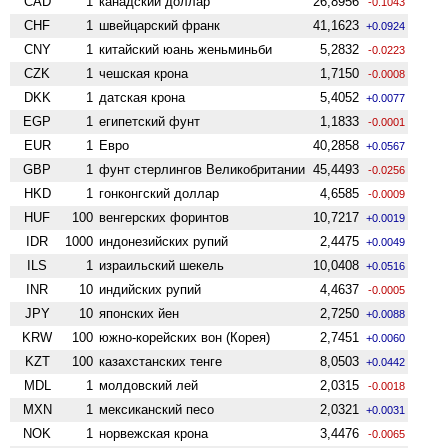
CAD
1
канадский доллар
26,8956
-0.1043
CHF
1
швейцарский франк
41,1623
+0.0924
CNY
1
китайский юань женьминьби
5,2832
-0.0223
CZK
1
чешская крона
1,7150
-0.0008
DKK
1
датская крона
5,4052
+0.0077
EGP
1
египетский фунт
1,1833
-0.0001
EUR
1
Евро
40,2858
+0.0567
GBP
1
фунт стерлингов Велико­британии
45,4493
-0.0256
HKD
1
гонконгский доллар
4,6585
-0.0009
HUF
100
венгерских форинтов
10,7217
+0.0019
IDR
1000
индонезийских рупий
2,4475
+0.0049
ILS
1
израильский шекель
10,0408
+0.0516
INR
10
индийских рупий
4,4637
-0.0005
JPY
10
японских йен
2,7250
+0.0088
KRW
100
южно-корейских вон (Корея)
2,7451
+0.0060
KZT
100
казахстанских тенге
8,0503
+0.0442
MDL
1
молдовский лей
2,0315
-0.0018
MXN
1
мексиканский песо
2,0321
+0.0031
NOK
1
норвежская крона
3,4476
-0.0065