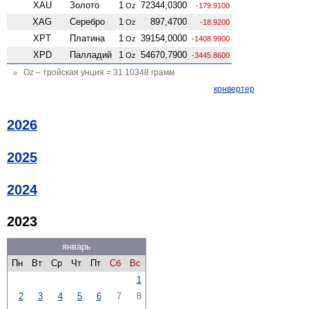
XAU
Золото
1
72344,0300
Oz
-179.9100
XAG
Серебро
1
897,4700
Oz
-18.9200
XPT
Платина
1
39154,0000
Oz
-1408.9900
XPD
Палладий
1
54670,7900
Oz
-3445.8600
Oz – тройская унция = 31.10348 грамм
конвертер
2026
2025
2024
2023
январь
Пн
Вт
Ср
Чт
Пт
Сб
Вс
1
2
3
4
5
6
7
8