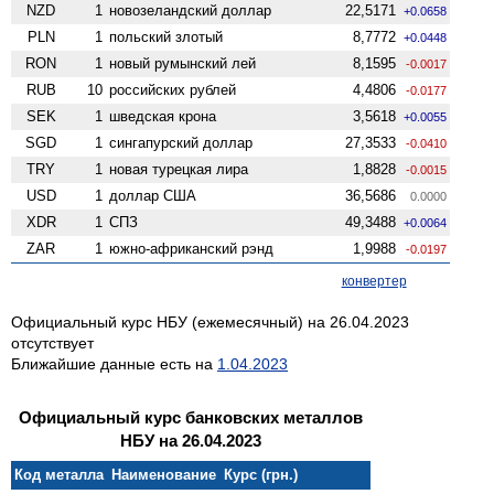
NZD
1
ново­зеландский доллар
22,5171
+0.0658
PLN
1
польский злотый
8,7772
+0.0448
RON
1
новый румынский лей
8,1595
-0.0017
RUB
10
российских рублей
4,4806
-0.0177
SEK
1
шведская крона
3,5618
+0.0055
SGD
1
сингапурский доллар
27,3533
-0.0410
TRY
1
новая турецкая лира
1,8828
-0.0015
USD
1
доллар США
36,5686
0.0000
XDR
1
СПЗ
49,3488
+0.0064
ZAR
1
южно-африканский рэнд
1,9988
-0.0197
конвертер
Официальный курс НБУ (ежемесячный) на 26.04.2023
отсутствует
Ближайшие данные есть на
1.04.2023
Официальный курс банковских металлов
НБУ на 26.04.2023
Код металла
Наименование
Курс (грн.)