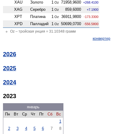
XAU
Золото
1
71958,9600
Oz
+268.4100
XAG
Серебро
1
859,6000
Oz
+7.1900
XPT
Платина
1
36911,9800
Oz
-173.3300
XPD
Палладий
1
50699,0700
Oz
-556.5800
Oz – тройская унция = 31.10348 грамм
конвертер
2026
2025
2024
2023
январь
Пн
Вт
Ср
Чт
Пт
Сб
Вс
1
2
3
4
5
6
7
8