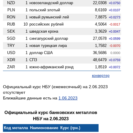
NZD
1
ново­зеландский доллар
22,0308
+0.0750
PLN
1
польский злотый
8,6169
+0.0107
RON
1
новый румынский лей
7,8875
+0.0273
RUB
10
российских рублей
4,5064
-0.0017
SEK
1
шведская крона
3,3629
+0.0047
SGD
1
сингапурский доллар
27,0578
+0.0599
TRY
1
новая турецкая лира
1,7582
-0.0070
USD
1
доллар США
36,5686
0.0000
XDR
1
СПЗ
48,6479
+0.0759
ZAR
1
южно-африканский рэнд
1,8519
+0.0072
конвертер
Официальный курс НБУ (ежемесячный) на 2.06.2023
отсутствует
Ближайшие данные есть на
1.06.2023
Официальный курс банковских металлов
НБУ на 2.06.2023
Код металла
Наименование
Курс (грн.)