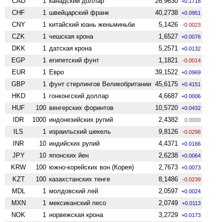
CAD
1
канадский доллар
26,9630
+0.1718
CHF
1
швейцарский франк
40,2738
+0.0951
CNY
1
китайский юань женьминьби
5,1426
-0.0023
CZK
1
чешская крона
1,6527
+0.0076
DKK
1
датская крона
5,2571
+0.0132
EGP
1
египетский фунт
1,1821
-0.0014
EUR
1
Евро
39,1522
+0.0969
GBP
1
фунт стерлингов Велико­британии
45,6175
+0.4151
HKD
1
гонконгский доллар
4,6687
+0.0006
HUF
100
венгерских форинтов
10,5720
+0.0432
IDR
1000
индонезийских рупий
2,4382
0.0000
ILS
1
израильский шекель
9,8126
-0.0296
INR
10
индийских рупий
4,4371
+0.0166
JPY
10
японских йен
2,6238
+0.0064
KRW
100
южно-корейских вон (Корея)
2,7673
+0.0073
KZT
100
казахстанских тенге
8,1486
-0.0239
MDL
1
молдовский лей
2,0597
+0.0024
MXN
1
мексиканский песо
2,0749
+0.0113
NOK
1
норвежская крона
3,2729
+0.0173