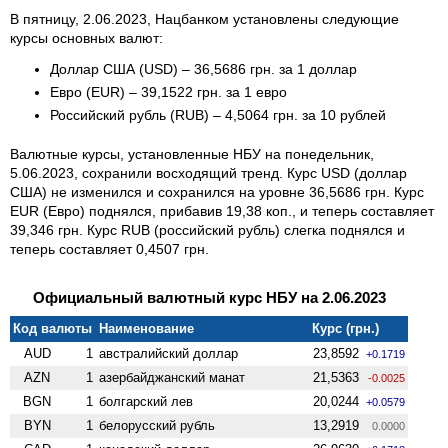
В пятницу, 2.06.2023, Нацбанком установлены следующие
курсы основных валют:
Доллар США (USD) – 36,5686 грн. за 1 доллар
Евро (EUR) – 39,1522 грн. за 1 евро
Российский рубль (RUB) – 4,5064 грн. за 10 рублей
Валютные курсы, установленные НБУ на понедельник,
5.06.2023, сохранили восходящий тренд. Курс USD (доллар
США) не изменился и сохранился на уровне 36,5686 грн. Курс
EUR (Евро) поднялся, прибавив 19,38 коп., и теперь составляет
39,346 грн. Курс RUB (российский рубль) слегка поднялся и
теперь составляет 0,4507 грн.
Официальный валютный курс НБУ на 2.06.2023
Код валюты
Наименование
Курс (грн.)
AUD
1
австралийский доллар
23,8592
+0.1719
AZN
1
азербайджанский манат
21,5363
-0.0025
BGN
1
болгарский лев
20,0244
+0.0579
BYN
1
белорусский рубль
13,2919
0.0000