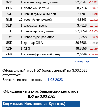
NZD
1
ново­зеландский доллар
22,7347
-0.2011
PLN
1
польский злотый
8,2714
-0.0827
RON
1
новый румынский лей
7,8791
-0.0640
RUB
10
российских рублей
4,8363
-0.0252
SEK
1
шведская крона
3,4818
-0.0402
SGD
1
сингапурский доллар
27,1059
-0.1963
TRY
1
новая турецкая лира
1,9358
-0.0003
USD
1
доллар США
36,5686
0.0000
XDR
1
СПЗ
48,5856
-0.2189
ZAR
1
южно-африканский рэнд
2,0049
-0.0119
конвертер
Официальный курс НБУ (ежемесячный) на 3.03.2023
отсутствует
Ближайшие данные есть на
1.03.2023
Официальный курс банковских металлов
НБУ на 3.03.2023
Код металла
Наименование
Курс (грн.)