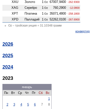
XAU
Золото
1
67007,9400
Oz
-262.9300
XAG
Серебро
1
760,2900
Oz
-12.0800
XPT
Платина
1
35071,4800
Oz
-258.1800
XPD
Палладий
1
52262,0100
Oz
-267.6900
Oz – тройская унция = 31.10348 грамм
конвертер
2026
2025
2024
2023
январь
Пн
Вт
Ср
Чт
Пт
Сб
Вс
1
2
3
4
5
6
7
8