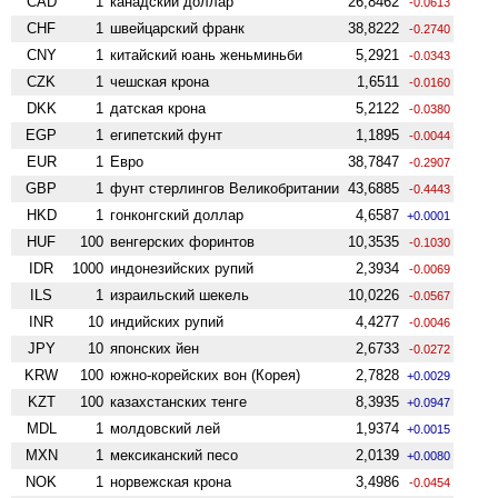
CAD
1
канадский доллар
26,8462
-0.0613
CHF
1
швейцарский франк
38,8222
-0.2740
CNY
1
китайский юань женьминьби
5,2921
-0.0343
CZK
1
чешская крона
1,6511
-0.0160
DKK
1
датская крона
5,2122
-0.0380
EGP
1
египетский фунт
1,1895
-0.0044
EUR
1
Евро
38,7847
-0.2907
GBP
1
фунт стерлингов Велико­британии
43,6885
-0.4443
HKD
1
гонконгский доллар
4,6587
+0.0001
HUF
100
венгерских форинтов
10,3535
-0.1030
IDR
1000
индонезийских рупий
2,3934
-0.0069
ILS
1
израильский шекель
10,0226
-0.0567
INR
10
индийских рупий
4,4277
-0.0046
JPY
10
японских йен
2,6733
-0.0272
KRW
100
южно-корейских вон (Корея)
2,7828
+0.0029
KZT
100
казахстанских тенге
8,3935
+0.0947
MDL
1
молдовский лей
1,9374
+0.0015
MXN
1
мексиканский песо
2,0139
+0.0080
NOK
1
норвежская крона
3,4986
-0.0454