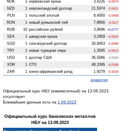
NOK
1
норвежская крона
3,4226
-0.0074
NZD
1
ново­зеландский доллар
21,5974
-0.0421
PLN
1
польский злотый
8,4050
-0.0408
RON
1
новый румынский лей
7,8856
-0.0117
RUB
10
российских рублей
3,8696
+0.0777
SEK
1
шведская крона
3,2959
-0.0024
SGD
1
сингапурский доллар
26,8453
-0.0098
TRY
1
новая турецкая лира
1,3595
-0.0013
USD
1
доллар США
36,5686
0.0000
XDR
1
СПЗ
48,3395
-0.0166
ZAR
1
южно-африканский рэнд
1,9279
-0.0039
конвертер
Официальный курс НБУ (ежемесячный) на 13.09.2023
отсутствует
Ближайшие данные есть на
1.09.2023
Официальный курс банковских металлов
НБУ на 13.09.2023