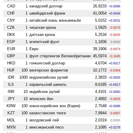
CAD
1
канадский доллар
26,9233
+0.0099
CHF
1
швейцарский франк
41,0054
+0.0046
CNY
1
китайский юань женьминьби
5,0152
+0.0031
CZK
1
чешская крона
1,5925
-0.0079
DKK
1
датская крона
5,2534
-0.0025
EGP
1
египетский фунт
1,1836
0.0000
EUR
1
Евро
39,1906
-0.0073
GBP
1
фунт стерлингов Велико­британии
45,5974
-0.1645
HKD
1
гонконгский доллар
4,6704
+0.0017
HUF
100
венгерских форинтов
10,1772
-0.0304
IDR
1000
индонезийских рупий
2,3833
+0.0005
ILS
1
израильский шекель
9,6185
+0.0917
INR
10
индийских рупий
4,4101
+0.0060
JPY
10
японских йен
2,4892
-0.0029
KRW
100
южно-корейских вон (Корея)
2,7548
+0.0088
KZT
100
казахстанских тенге
7,8944
-0.0067
MDL
1
молдовский лей
2,0319
0.0000
MXN
1
мексиканский песо
2,1095
+0.0278