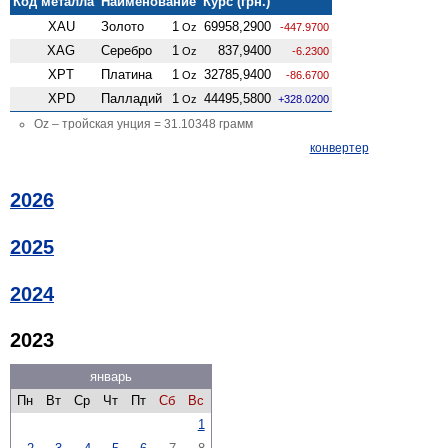
Код металла
Наименование
Курс (грн.)
XAU
Золото
1
69958,2900
Oz
-447.9700
XAG
Серебро
1
837,9400
Oz
-6.2300
XPT
Платина
1
32785,9400
Oz
-86.6700
XPD
Палладий
1
44495,5800
Oz
+328.0200
Oz – тройская унция = 31.10348 грамм
конвертер
2026
2025
2024
2023
январь
Пн
Вт
Ср
Чт
Пт
Сб
Вс
1