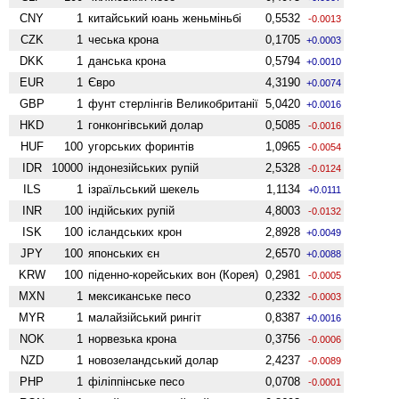
CNY
1
китайський юань женьмiньбi
0,5532
-0.0013
CZK
1
чеська крона
0,1705
+0.0003
DKK
1
данська крона
0,5794
+0.0010
EUR
1
Євро
4,3190
+0.0074
GBP
1
фунт стерлінгів Велико­британії
5,0420
+0.0016
HKD
1
гонконгівський долар
0,5085
-0.0016
HUF
100
угорських форинтів
1,0965
-0.0054
IDR
10000
індонезійських рупій
2,5328
-0.0124
ILS
1
ізраїльський шекель
1,1134
+0.0111
INR
100
індійських рупій
4,8003
-0.0132
ISK
100
ісландських крон
2,8928
+0.0049
JPY
100
японських єн
2,6570
+0.0088
KRW
100
піденно-корейських вон (Корея)
0,2981
-0.0005
MXN
1
мексиканське песо
0,2332
-0.0003
MYR
1
малайзійський рингіт
0,8387
+0.0016
NOK
1
норвезька крона
0,3756
-0.0006
NZD
1
ново­зеландський долар
2,4237
-0.0089
PHP
1
філіппінське песо
0,0708
-0.0001