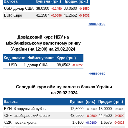
Валюта
Купівля (грн.)
Продаж (грн.)
USD
долар США
38,0300
38,0500
-0.1450
-0.1550
EUR
Євро
41,2587
41,2652
-0.0886
-0.1031
конвертер
Довідковий курс НБУ на
міжбанківському валютному ринку
України (на 12:00) на 29.02.2024
Код валюти
Найменування
Курс (грн.)
USD
1
долар США
38,0562
-0.1822
конвертер
Середній курс обміну валют в банках України
на 29.02.2024
Валюта
Купівля (грн.)
Продаж (грн.)
BYN
білоруський рубль
12,5000
15,0000
0.0000
0.0000
CHF
швейцарський франк
42,9500
44,4500
-0.0500
-0.0500
CZK
чеська крона
1,6100
1,6575
+0.0100
-0.0025