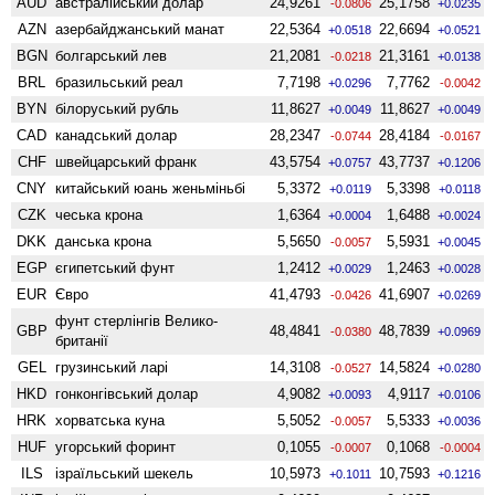
AUD
австралійський долар
24,9261
25,1758
-0.0806
+0.0235
AZN
азербайджанський манат
22,5364
22,6694
+0.0518
+0.0521
BGN
болгарський лев
21,2081
21,3161
-0.0218
+0.0138
BRL
бразильський реал
7,7198
7,7762
+0.0296
-0.0042
BYN
білоруський рубль
11,8627
11,8627
+0.0049
+0.0049
CAD
канадський долар
28,2347
28,4184
-0.0744
-0.0167
CHF
швейцарський франк
43,5754
43,7737
+0.0757
+0.1206
CNY
китайський юань женьмiньбi
5,3372
5,3398
+0.0119
+0.0118
CZK
чеська крона
1,6364
1,6488
+0.0004
+0.0024
DKK
данська крона
5,5650
5,5931
-0.0057
+0.0045
EGP
єгипетський фунт
1,2412
1,2463
+0.0029
+0.0028
EUR
Євро
41,4793
41,6907
-0.0426
+0.0269
фунт стерлінгів Велико­
GBP
48,4841
48,7839
-0.0380
+0.0969
британії
GEL
грузинський ларі
14,3108
14,5824
-0.0527
+0.0280
HKD
гонконгівський долар
4,9082
4,9117
+0.0093
+0.0106
HRK
хорватська куна
5,5052
5,5333
-0.0057
+0.0036
HUF
угорський форинт
0,1055
0,1068
-0.0007
-0.0004
ILS
ізраїльський шекель
10,5973
10,7593
+0.1011
+0.1216