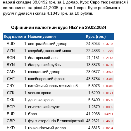
наразі складає 38,0492 грн. за 1 долар. Курс Євро теж знизився і
встановився на рівні 41,2035 грн. за 1 євро. Курс російського
рубля піднявся і склав 4,1843 грн. за 10 рублів.
Офіційний валютний курс НБУ на 29.02.2024
Код валюти
Найменування
Курс (грн.)
AUD
1
австралійський долар
24,8044
-0.3793
AZN
1
азербайджанський манат
22,4883
-0.1279
BGN
1
болгарський лев
21,1151
-0.2143
BYN
1
білоруський рубль
13,8876
-0.0790
CAD
1
канадський долар
28,0877
-0.3973
CHF
1
швейцарський франк
43,3784
-0.3310
CNY
1
китайський юань женьмiньбi
5,3073
-0.0310
CZK
1
чеська крона
1,6290
-0.0171
DKK
1
данська крона
5,5400
-0.0559
EGP
1
єгипетський фунт
1,2379
-0.0055
EUR
1
Євро
41,2968
-0.4211
GBP
1
фунт стерлінгів Велико­британії
48,2621
-0.4607
HKD
1
гонконгівський долар
4,8815
-0.0294