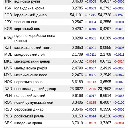
INR
індійська рупія
0,4630
0,4637
+0.0008
+0.0008
ISK
ісландська крона
0,2785
0,2792
+0.0003
+0.0003
JOD
іорданський динар
54,1191
54,2720
+0.1245
+0.1248
JPY
японська єна
0,2547
0,2556
+0.0004
+0.0001
KGS
киргизький сом
0,4297
0,4297
+0.0010
+0.0010
піденно-корейська вона
KRW
0,0289
0,0289
+0.0001
+0.0001
(Корея)
KZT
казахстанський тенге
0,0853
0,0855
+0.0001
+0.0003
MDL
молдовський лей
2,1709
2,1709
+0.0111
+0.0111
MKD
македонський денар
0,6732
0,6732
-0.0014
-0.0014
MVR
мальдівська руфія
2,4790
2,4919
+0.0057
+0.0058
MXN
мексиканське песо
2,2476
2,2549
+0.0005
+0.0047
NOK
норвезька крона
3,6189
3,6595
-0.0113
+0.0046
NZD
ново­зеландський долар
23,3622
23,7502
-0.2146
+0.0546
PLN
польський злотий
9,6168
9,6914
+0.0017
+0.0066
RON
новий румунський лей
8,3405
8,4007
-0.0155
+0.0100
RSD
сербський динар
0,3546
0,3556
+0.0003
+0.0003
RUB
російський рубль
0,4153
0,4226
+0.0014
+0.0029
SEK
шведська крона
3,7019
3,7367
-0.0103
-0.0001