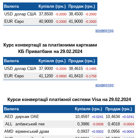
Валюта
Купівля (грн.)
Продаж (грн.)
USD
долар США
37,8500
38,4500
-0.2000
-0.2000
EUR
Євро
40,9000
41,9000
-0.2000
-0.2000
конвертер
Курс конвертації за платіжними картками
КБ Приватбанк на 29.02.2024
Валюта
Купівля (грн.)
Продаж (грн.)
USD
долар США
37,9000
38,4615
-0.2000
-0.1485
EUR
Євро
41,1200
41,8410
-0.0800
-0.1758
конвертер
Курси конвертації платіжної системи Visa на 29.02.2024
Валюта
Купівля (грн.)
Продаж (грн.)
AED
дирхам ОАЕ
10,4597
10,4634
+0.0241
+0.0241
ALL
албанський лек
0,3986
0,4018
-0.0006
-0.0004
AMD
вiрменський драм
0,0937
0,0956
+0.0002
+0.0003