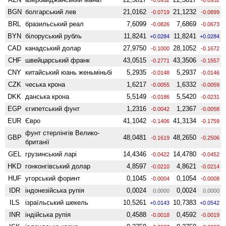
BGN
болгарський лев
21,0162
21,1232
-0.0719
-0.0899
BRL
бразильський реал
7,6099
7,6869
-0.0826
-0.0673
BYN
білоруський рубль
11,8241
11,8241
+0.0284
+0.0284
CAD
канадський долар
27,9750
28,1052
-0.1000
-0.1672
CHF
швейцарський франк
43,0515
43,3506
-0.2771
-0.1557
CNY
китайський юань женьмiньбi
5,2935
5,2937
-0.0148
-0.0146
CZK
чеська крона
1,6217
1,6332
-0.0055
-0.0059
DKK
данська крона
5,5149
5,5420
-0.0186
-0.0231
EGP
єгипетський фунт
1,2316
1,2367
-0.0042
-0.0058
EUR
Євро
41,1042
41,3134
-0.1406
-0.1759
фунт стерлінгів Велико­
GBP
48,0481
48,2650
-0.1619
-0.2506
британії
GEL
грузинський ларі
14,4346
14,4780
-0.0422
-0.0452
HKD
гонконгівський долар
4,8597
4,8621
-0.0210
-0.0214
HUF
угорський форинт
0,1045
0,1054
-0.0004
-0.0008
IDR
індонезійська рупія
0,0024
0,0024
0.0000
0.0000
ILS
ізраїльський шекель
10,5261
10,7383
+0.0143
+0.0542
INR
індійська рупія
0,4588
0,4592
-0.0018
-0.0019