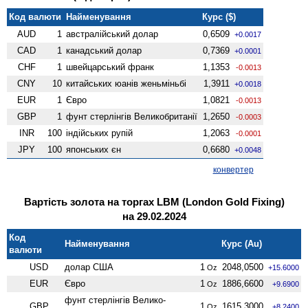
Код валюти
Найменування
Курс ($)
AUD
1
австралійський долар
0,6509
+0.0017
CAD
1
канадський долар
0,7369
+0.0001
CHF
1
швейцарський франк
1,1353
-0.0013
CNY
10
китайських юанів женьмiньбi
1,3911
+0.0018
EUR
1
Євро
1,0821
-0.0013
GBP
1
фунт стерлінгів Велико­британії
1,2650
-0.0003
INR
100
індійських рупій
1,2063
-0.0001
JPY
100
японських єн
0,6680
+0.0048
конвертер
Вартість золота на торгах LBM (London Gold Fixing)
на 29.02.2024
Код
Найменування
Курс (Au)
валюти
USD
долар США
1
2048,0500
Oz
+15.6000
EUR
Євро
1
1886,6600
Oz
+9.6900
фунт стерлінгів Велико­
GBP
1
1615,3000
Oz
+8.2400