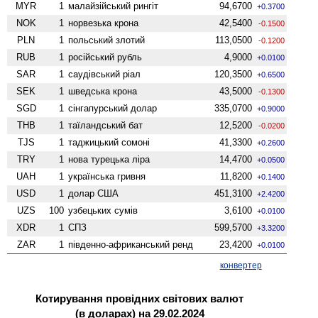
MYR
1
малайзійський рингіт
94,6700
+0.3700
NOK
1
норвезька крона
42,5400
-0.1500
PLN
1
польський злотий
113,0500
-0.1200
RUB
1
російський рубль
4,9000
+0.0100
SAR
1
саудівський ріал
120,3500
+0.6500
SEK
1
шведська крона
43,5000
-0.1300
SGD
1
сінгапурський долар
335,0700
+0.9000
THB
1
таїландський бат
12,5200
-0.0200
TJS
1
таджицький сомоні
41,3300
+0.2600
TRY
1
нова турецька ліра
14,4700
+0.0500
UAH
1
українська гривня
11,8200
+0.1400
USD
1
долар США
451,3100
+2.4200
UZS
100
узбецьких сумів
3,6100
+0.0100
XDR
1
СПЗ
599,5700
+3.3200
ZAR
1
південно-африканський ренд
23,4200
+0.0100
конвертер
Котирування провідних світових валют
(в доларах) на 29.02.2024