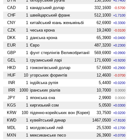
BYN
1
білоруський рубль
138,1800
+0.7400
CAD
1
канадський долар
332,1600
-0.5700
CHF
1
швейцарський франк
512,1000
+1.7100
CNY
1
китайський юань женьмiньбi
62,6900
+0.3300
CZK
1
чеська крона
19,2400
-0.0100
DKK
1
данська крона
65,3900
+0.0400
EUR
1
Євро
487,3200
+0.2300
GBP
1
фунт стерлінгів Велико­британії
569,6900
+0.0900
GEL
1
грузинський ларі
171,6000
+0.9200
HKD
1
гонконгівський долар
57,6600
+0.2900
HUF
10
угорських форинтів
12,4600
-0.0700
INR
1
індійська рупія
5,4400
+0.0200
IRR
1000
іранських ріалів
10,7000
0.0000
JPY
1
японська єна
2,9900
0.0000
KGS
1
киргизький сом
5,0500
+0.0300
KRW
100
піденно-корейських вон (Корея)
33,7500
+0.0200
KWD
1
кувейтський динар
1467,0500
+7.8100
MDL
1
молдовський лей
25,5300
+0.1700
MXN
1
мексиканське песо
26,3900
+0.0700