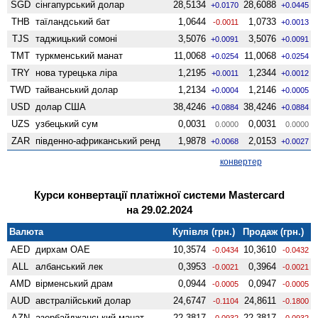
SGD
сінгапурський долар
28,5134
28,6088
+0.0170
+0.0445
THB
таїландський бат
1,0644
1,0733
-0.0011
+0.0013
TJS
таджицький сомоні
3,5076
3,5076
+0.0091
+0.0091
TMT
туркменський манат
11,0068
11,0068
+0.0254
+0.0254
TRY
нова турецька ліра
1,2195
1,2344
+0.0011
+0.0012
TWD
тайванський долар
1,2134
1,2146
+0.0004
+0.0005
USD
долар США
38,4246
38,4246
+0.0884
+0.0884
UZS
узбецький сум
0,0031
0,0031
0.0000
0.0000
ZAR
південно-африканський ренд
1,9878
2,0153
+0.0068
+0.0027
конвертер
Курси конвертації платіжної системи Mastercard
на 29.02.2024
Валюта
Купівля (грн.)
Продаж (грн.)
AED
дирхам ОАЕ
10,3574
10,3610
-0.0434
-0.0432
ALL
албанський лек
0,3953
0,3964
-0.0021
-0.0021
AMD
вiрменський драм
0,0944
0,0947
-0.0005
-0.0005
AUD
австралійський долар
24,6747
24,8611
-0.1104
-0.1800
AZN
азербайджанський манат
22,3817
22,3817
-0.0932
-0.0932