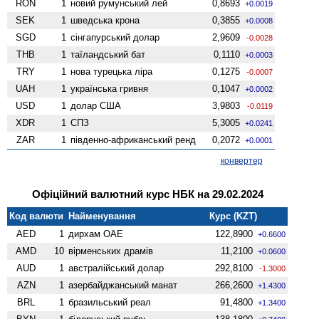
RON
1
новий румунський лей
0,8693
+0.0019
SEK
1
шведська крона
0,3855
+0.0008
SGD
1
сінгапурський долар
2,9609
-0.0028
THB
1
таїландський бат
0,1110
+0.0003
TRY
1
нова турецька ліра
0,1275
-0.0007
UAH
1
українська гривня
0,1047
+0.0002
USD
1
долар США
3,9803
-0.0119
XDR
1
СПЗ
5,3005
+0.0241
ZAR
1
південно-африканський ренд
0,2072
+0.0001
конвертер
Офіційний валютний курс НБК на 29.02.2024
Код валюти
Найменування
Курс (KZT)
AED
1
дирхам ОАЕ
122,8900
+0.6600
AMD
10
вiрменських драмів
11,2100
+0.0600
AUD
1
австралійський долар
292,8100
-1.3000
AZN
1
азербайджанський манат
266,2600
+1.4300
BRL
1
бразильський реал
91,4800
+1.3400