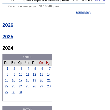
GBP
фунт стерлінгів Велико­британії
1
700,3600
Oz
+1.2700
Oz – тройська унція = 31.10348 грам
конвертер
2026
2025
2024
січень
Пн
Вт
Ср
Чт
Пт
Сб
Нд
1
2
3
4
5
6
7
8
9
10
11
12
13
14
15
16
17
18
19
20
21
22
23
24
25
26
27
28
29
30
31
лютий