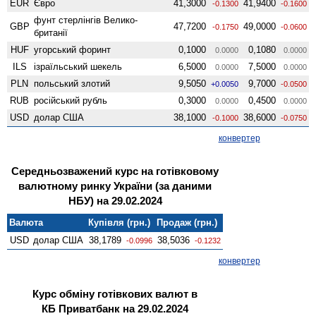
EUR
Євро
41,3000
41,9400
-0.1300
-0.1600
фунт стерлінгів Велико­
GBP
47,7200
49,0000
-0.1750
-0.0600
британії
HUF
угорський форинт
0,1000
0,1080
0.0000
0.0000
ILS
ізраїльський шекель
6,5000
7,5000
0.0000
0.0000
PLN
польський злотий
9,5050
9,7000
+0.0050
-0.0500
RUB
російський рубль
0,3000
0,4500
0.0000
0.0000
USD
долар США
38,1000
38,6000
-0.1000
-0.0750
конвертер
Середньозважений курс на готівковому
валютному ринку України (за даними
НБУ) на 29.02.2024
Валюта
Купівля (грн.)
Продаж (грн.)
USD
долар США
38,1789
38,5036
-0.0996
-0.1232
конвертер
Курс обміну готівкових валют в
КБ Приватбанк на 29.02.2024