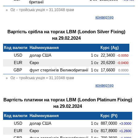
британії
Oz – тройська унція = 31.10348 грам
конвертер
Вартість срібла на торгах LBM (London Silver Fixing)
на 29.02.2024
Код валюти
Найменування
Курс (Ag)
USD
долар США
1
22,3400
Oz
-0.0050
EUR
Євро
1
20,6200
Oz
-0.0400
GBP
фунт стерлінгів Велико­британії
1
17,6600
Oz
0.0000
Oz – тройська унція = 31.10348 грам
конвертер
Вартість платини на торгах LBM (London Platinum Fixing)
на 29.02.2024
Код валюти
Найменування
Курс (Pt)
USD
долар США
1
887,0000
Oz
+3.0000
EUR
Євро
1
817,8900
Oz
+1.2600