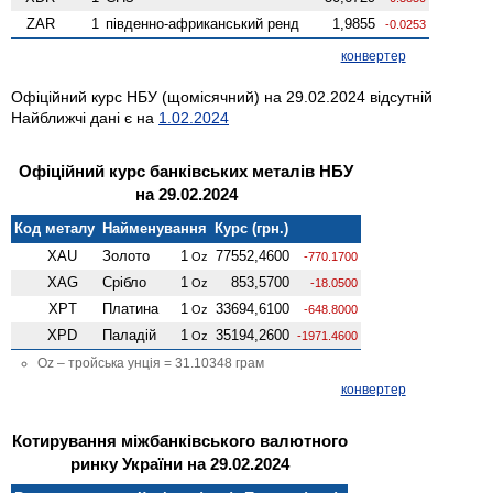
ZAR
1
південно-африканський ренд
1,9855
-0.0253
конвертер
Офіційний курс НБУ (щомісячний) на 29.02.2024 відсутній
Найближчі дані є на
1.02.2024
Офіційний курс банківських металів НБУ
на 29.02.2024
Код металу
Найменування
Курс (грн.)
XAU
Золото
1
77552,4600
Oz
-770.1700
XAG
Срібло
1
853,5700
Oz
-18.0500
XPT
Платина
1
33694,6100
Oz
-648.8000
XPD
Паладій
1
35194,2600
Oz
-1971.4600
Oz – тройська унція = 31.10348 грам
конвертер
Котирування міжбанківського валютного
ринку України на 29.02.2024