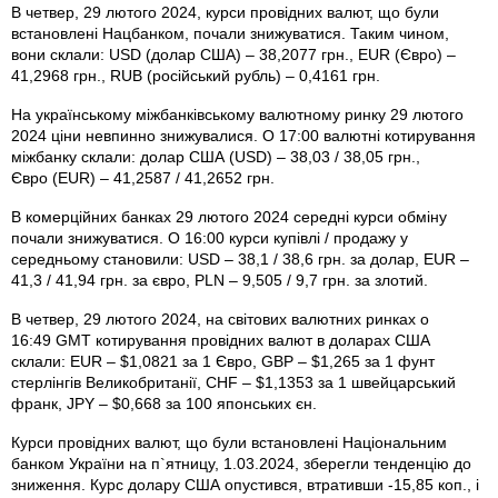
В четвер, 29 лютого 2024, курси провідних валют, що були
встановлені Нацбанком, почали знижуватися. Таким чином,
вони склали: USD (долар США) – 38,2077 грн., EUR (Євро) –
41,2968 грн., RUB (російський рубль) – 0,4161 грн.
На українському міжбанківському валютному ринку 29 лютого
2024 ціни невпинно знижувалися. О 17:00 валютні котирування
міжбанку склали: долар США (USD) – 38,03 / 38,05 грн.,
Євро (EUR) – 41,2587 / 41,2652 грн.
В комерційних банках 29 лютого 2024 середні курси обміну
почали знижуватися. О 16:00 курси купівлі / продажу у
середньому становили: USD – 38,1 / 38,6 грн. за долар, EUR –
41,3 / 41,94 грн. за євро, PLN – 9,505 / 9,7 грн. за злотий.
В четвер, 29 лютого 2024, на світових валютних ринках о
16:49 GMT котирування провідних валют в доларах США
склали: EUR – $1,0821 за 1 Євро, GBP – $1,265 за 1 фунт
стерлінгів Велико­британії, CHF – $1,1353 за 1 швейцарський
франк, JPY – $0,668 за 100 японських єн.
Курси провідних валют, що були встановлені Національним
банком України на п`ятницу, 1.03.2024, зберегли тенденцію до
зниження. Курс долару США опустився, втративши -15,85 коп., і