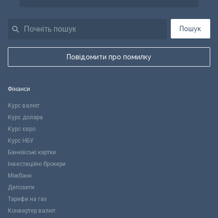
Пошук
Повідомити про помилку
Фінанси
Курс валют
Курс долара
Курс євро
Курс НБУ
Банківські картки
Інвестиційні брокери
Міжбанк
Депозити
Тарифи на газ
Конвертер валют