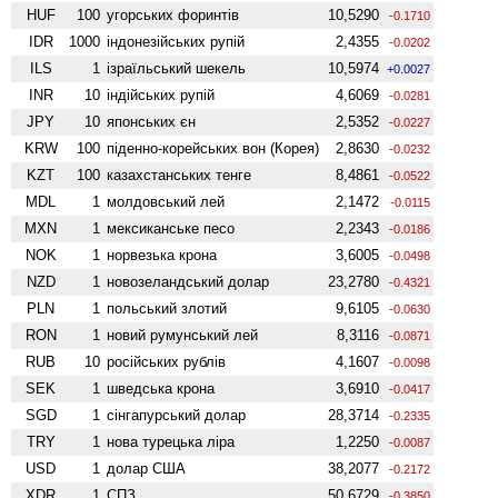
HUF
100
угорських форинтів
10,5290
-0.1710
IDR
1000
індонезійських рупій
2,4355
-0.0202
ILS
1
ізраїльський шекель
10,5974
+0.0027
INR
10
індійських рупій
4,6069
-0.0281
JPY
10
японських єн
2,5352
-0.0227
KRW
100
піденно-корейських вон (Корея)
2,8630
-0.0232
KZT
100
казахстанських тенге
8,4861
-0.0522
MDL
1
молдовський лей
2,1472
-0.0115
MXN
1
мексиканське песо
2,2343
-0.0186
NOK
1
норвезька крона
3,6005
-0.0498
NZD
1
ново­зеландський долар
23,2780
-0.4321
PLN
1
польський злотий
9,6105
-0.0630
RON
1
новий румунський лей
8,3116
-0.0871
RUB
10
російських рублів
4,1607
-0.0098
SEK
1
шведська крона
3,6910
-0.0417
SGD
1
сінгапурський долар
28,3714
-0.2335
TRY
1
нова турецька ліра
1,2250
-0.0087
USD
1
долар США
38,2077
-0.2172
XDR
1
СПЗ
50,6729
-0.3850