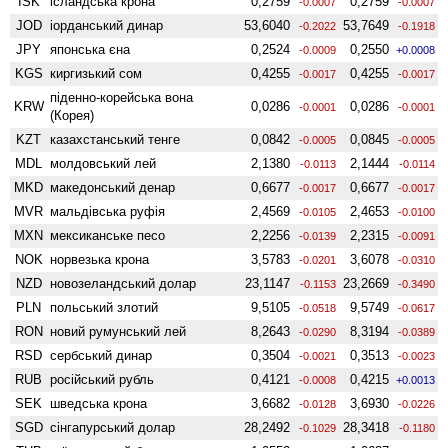
ISK
ісландська крона
0,2759
0,2759
-0.0007
-0.0007
JOD
іорданський динар
53,6040
53,7649
-0.2022
-0.1918
JPY
японська єна
0,2524
0,2550
-0.0009
+0.0008
KGS
киргизький сом
0,4255
0,4255
-0.0017
-0.0017
піденно-корейська вона
KRW
0,0286
0,0286
-0.0001
-0.0001
(Корея)
KZT
казахстанський тенге
0,0842
0,0845
-0.0005
-0.0005
MDL
молдовський лей
2,1380
2,1444
-0.0113
-0.0114
MKD
македонський денар
0,6677
0,6677
-0.0017
-0.0017
MVR
мальдівська руфія
2,4569
2,4653
-0.0105
-0.0100
MXN
мексиканське песо
2,2256
2,2315
-0.0139
-0.0091
NOK
норвезька крона
3,5783
3,6078
-0.0201
-0.0310
NZD
ново­зеландський долар
23,1147
23,2669
-0.1153
-0.3490
PLN
польський злотий
9,5105
9,5749
-0.0518
-0.0617
RON
новий румунський лей
8,2643
8,3194
-0.0290
-0.0389
RSD
сербський динар
0,3504
0,3513
-0.0021
-0.0023
RUB
російський рубль
0,4121
0,4215
-0.0008
+0.0013
SEK
шведська крона
3,6682
3,6930
-0.0128
-0.0226
SGD
сінгапурський долар
28,2492
28,3418
-0.1029
-0.1180