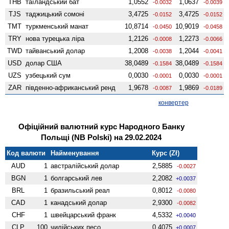
THB
таїландський бат
1,0552
1,0637
-0.0032
-0.0039
TJS
таджицький сомоні
3,4725
3,4725
-0.0152
-0.0152
TMT
туркменський манат
10,8714
10,9019
-0.0450
-0.0458
TRY
нова турецька ліра
1,2126
1,2273
-0.0008
-0.0066
TWD
тайванський долар
1,2008
1,2044
-0.0038
-0.0041
USD
долар США
38,0489
38,0489
-0.1584
-0.1584
UZS
узбецький сум
0,0030
0,0030
-0.0001
-0.0001
ZAR
південно-африканський ренд
1,9678
1,9869
-0.0087
-0.0189
конвертер
Офіційний валютний курс Народного Банку
Польщі (NB Polski) на 29.02.2024
Код валюти
Найменування
Курс (Zł)
AUD
1
австралійський долар
2,5885
-0.0027
BGN
1
болгарський лев
2,2082
+0.0037
BRL
1
бразильський реал
0,8012
-0.0080
CAD
1
канадський долар
2,9300
-0.0082
CHF
1
швейцарський франк
4,5332
+0.0040
CLP
100
чилійських песо
0,4075
+0.0007