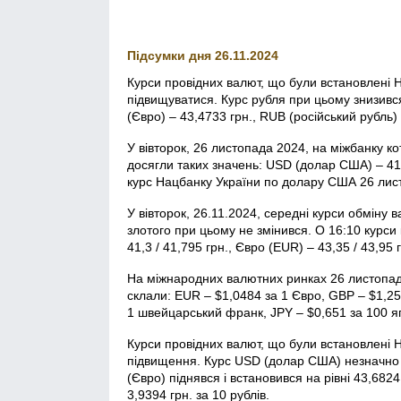
Підсумки дня 26.11.2024
Курси провідних валют, що були встановлені Н
підвищуватися. Курс рубля при цьому знизивс
(Євро) – 43,4733 грн., RUB (російський рубль) 
У вівторок, 26 листопада 2024, на міжбанку к
досягли таких значень: USD (долар США) – 41,5
курс Нацбанку України по долару США 26 лист
У вівторок, 26.11.2024, середні курси обміну
злотого при цьому не змінився. О 16:10 курси
41,3 / 41,795 грн., Євро (EUR) – 43,35 / 43,95 
На міжнародних валютних ринках 26 листопа
склали: EUR – $1,0484 за 1 Євро, GBP – $1,256
1 швейцарський франк, JPY – $0,651 за 100 я
Курси провідних валют, що були встановлені Н
підвищення. Курс USD (долар США) незначно пі
(Євро) піднявся і встановився на рівні 43,6824
3,9394 грн. за 10 рублів.