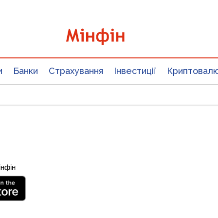
и
Банки
Страхування
Інвестиції
Криптовал
інфін