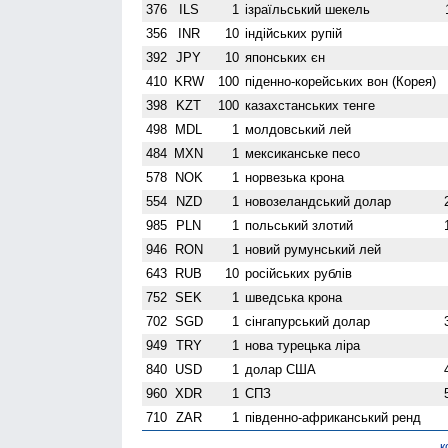
376
ILS
1
ізраїльський шекель
356
INR
10
індійських рупій
392
JPY
10
японських єн
410
KRW
100
піденно-корейських вон (Корея)
398
KZT
100
казахстанських тенге
498
MDL
1
молдовський лей
484
MXN
1
мексиканське песо
578
NOK
1
норвезька крона
554
NZD
1
ново­зеландський долар
985
PLN
1
польський злотий
946
RON
1
новий румунський лей
643
RUB
10
російських рублів
752
SEK
1
шведська крона
702
SGD
1
сінгапурський долар
949
TRY
1
нова турецька ліра
840
USD
1
долар США
960
XDR
1
СПЗ
710
ZAR
1
південно-африканський ренд
к