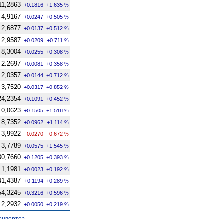
11,2863
+0.1816
+1.635 %
4,9167
+0.0247
+0.505 %
2,6877
+0.0137
+0.512 %
2,9587
+0.0209
+0.711 %
8,3004
+0.0255
+0.308 %
2,2697
+0.0081
+0.358 %
2,0357
+0.0144
+0.712 %
3,7520
+0.0317
+0.852 %
24,2354
+0.1091
+0.452 %
10,0623
+0.1505
+1.518 %
8,7352
+0.0962
+1.114 %
3,9922
-0.0270
-0.672 %
3,7789
+0.0575
+1.545 %
30,7660
+0.1205
+0.393 %
1,1981
+0.0023
+0.192 %
41,4387
+0.1194
+0.289 %
54,3245
+0.3216
+0.596 %
2,2932
+0.0050
+0.219 %
онвертер