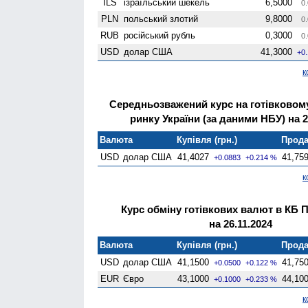
ILS
ізраїльський шекель
6,5000
0.
PLN
польський злотий
9,8000
0.
RUB
російський рубль
0,3000
0.
USD
долар США
41,3000
+0
к
Середньозважений курс на готівково
ринку України (за даними НБУ) на 2
Валюта
Купівля (грн.)
Прода
USD
долар США
41,4027
41,75
+0.0883
+0.214 %
к
Курс обміну готівкових валют в КБ 
на 26.11.2024
Валюта
Купівля (грн.)
Прода
USD
долар США
41,1500
41,75
+0.0500
+0.122 %
EUR
Євро
43,1000
44,10
+0.1000
+0.233 %
к