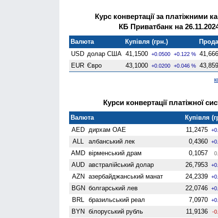
Курс конвертації за платіжними к
КБ Приватбанк на 26.11.202
Валюта
Купівля (грн.)
Прода
USD
долар США
41,1500
41,66
+0.0500
+0.122 %
EUR
Євро
43,1000
43,85
+0.0200
+0.046 %
к
Курси конвертації платіжної сис
Валюта
Купівля (г
AED
дирхам ОАЕ
11,2475
+0
ALL
албанський лек
0,4360
+0
AMD
вiрменський драм
0,1057
0
AUD
австралійський долар
26,7953
+0
AZN
азербайджанський манат
24,2339
+0
BGN
болгарський лев
22,0746
+0
BRL
бразильський реал
7,0970
+0
BYN
білоруський рубль
11,9136
-0