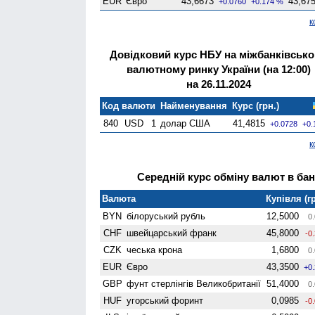
EUR
Євро
43,6673
43,67
+0.0760
+0.174 %
к
Довідковий курс НБУ на міжбанківськ
валютному ринку України (на 12:00)
на 26.11.2024
Код валюти
Найменування
Курс (грн.)
840
USD
1
долар США
41,4815
+0.0728
+0.
к
Середній курс обміну валют в банк
Валюта
Купівля (гр
BYN
білоруський рубль
12,5000
0.
CHF
швейцарський франк
45,8000
-0
CZK
чеська крона
1,6800
0.
EUR
Євро
43,3500
+0
GBP
фунт стерлінгів Велико­британії
51,4000
0.
HUF
угорський форинт
0,0985
-0