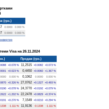
артками
4
ж (грн.)
67
0.0000
0.000 %
97
0.0000
0.000 %
онвертер
теми Visa на 26.11.2024
рн.)
Продаж (грн.)
11,2515
.0088
+0.078 %
+0.0082
+0.073 %
0,4450
.0001
+0.023 %
+0.0060
+1.367 %
0,1062
.0000
0.000 %
0.0000
0.000 %
27,0762
.0870
+0.326 %
+0.1327
+0.493 %
24,3770
.0190
+0.078 %
+0.0192
+0.079 %
22,2478
.2622
+1.202 %
+0.0829
+0.374 %
7,1549
.0191
+0.270 %
+0.0210
+0.294 %
11,9136
.1338
-1.111 %
-0.1338
-1.111 %