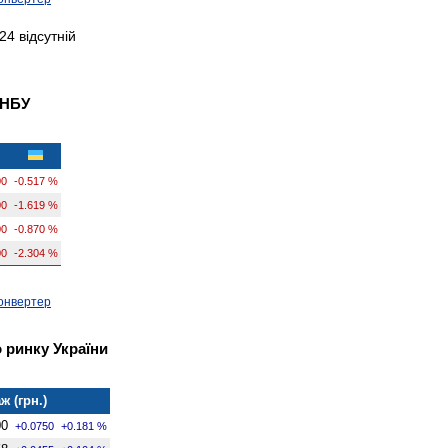
4 відсутній
 НБУ
00
-0.517 %
00
-1.619 %
00
-0.870 %
00
-2.304 %
онвертер
 ринку України
ж (грн.)
00
+0.0750
+0.181 %