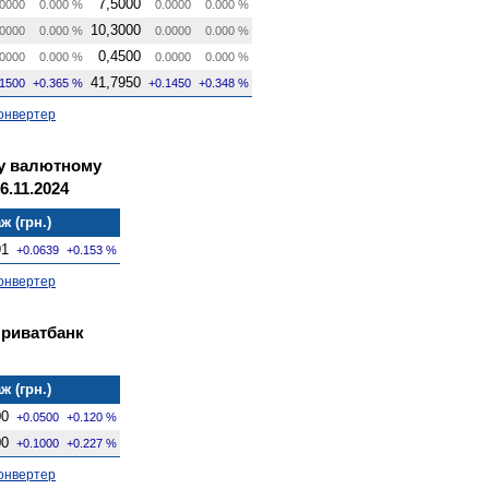
7,5000
0000
0.000 %
0.0000
0.000 %
10,3000
0000
0.000 %
0.0000
0.000 %
0,4500
0000
0.000 %
0.0000
0.000 %
41,7950
.1500
+0.365 %
+0.1450
+0.348 %
онвертер
му валютному
6.11.2024
ж (грн.)
91
+0.0639
+0.153 %
онвертер
Приватбанк
ж (грн.)
00
+0.0500
+0.120 %
00
+0.1000
+0.227 %
онвертер