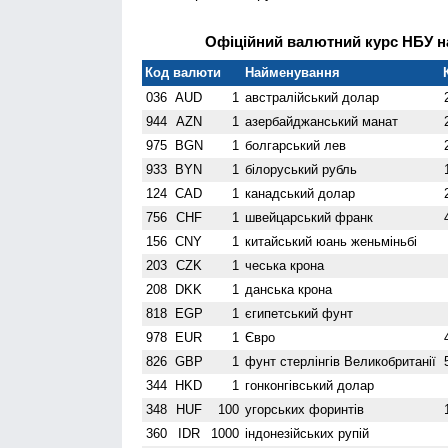
Офіційний валютний курс НБУ на
Код валюти
Найменування
036
AUD
1
австралійський долар
944
AZN
1
азербайджанський манат
975
BGN
1
болгарський лев
933
BYN
1
білоруський рубль
124
CAD
1
канадський долар
756
CHF
1
швейцарський франк
156
CNY
1
китайський юань женьмiньбi
203
CZK
1
чеська крона
208
DKK
1
данська крона
818
EGP
1
єгипетський фунт
978
EUR
1
Євро
826
GBP
1
фунт стерлінгів Велико­британії
344
HKD
1
гонконгівський долар
348
HUF
100
угорських форинтів
360
IDR
1000
індонезійських рупій