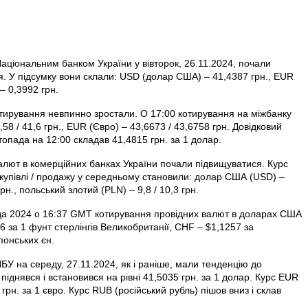
аціональним банком України у вівторок, 26.11.2024, почали
я. У підсумку вони склали: USD (долар США) – 41,4387 грн., EUR
– 0,3992 грн.
отирування невпинно зростали. О 17:00 котирування на міжбанку
8 / 41,6 грн., EUR (Євро) – 43,6673 / 43,6758 грн. Довідковий
опада на 12:00 складав 41,4815 грн. за 1 долар.
 валют в комерційних банках України почали підвищуватися. Курс
 купівлі / продажу у середньому становили: долар США (USD) –
грн., польський злотий (PLN) – 9,8 / 10,3 грн.
да 2024 о 16:37 GMT котирування провідних валют в доларах США
 за 1 фунт стерлінгів Велико­британії, CHF – $1,1257 за
понських єн.
БУ на середу, 27.11.2024, як і раніше, мали тенденцію до
днявся і встановився на рівні 41,5035 грн. за 1 долар. Курс EUR
 грн. за 1 євро. Курс RUB (російський рубль) пішов вниз і склав