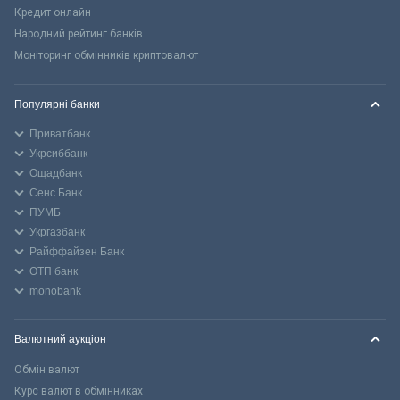
Кредит онлайн
Народний рейтинг банків
Моніторинг обмінників криптовалют
Популярні банки
Приватбанк
Укрсиббанк
Ощадбанк
Сенс Банк
ПУМБ
Укргазбанк
Райффайзен Банк
ОТП банк
monobank
Валютний аукціон
Обмін валют
Курс валют в обмінниках