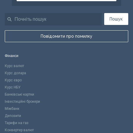
Пошук
Повідомити про помилку
Фінанси
Курс валют
Курс долара
Курс євро
Курс НБУ
Банківські картки
Інвестиційні брокери
Міжбанк
Депозити
Тарифи на газ
Конвертер валют