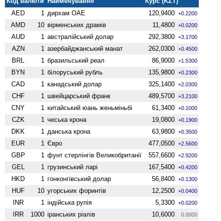
Код валюти
Найменування
Курс (KZT)
AED
1
дирхам ОАЕ
120,9400
+0.2200
AMD
10
вiрменських драмів
11,4800
+0.0200
AUD
1
австралійський долар
292,3800
+3.1700
AZN
1
азербайджанський манат
262,0300
+0.4500
BRL
1
бразильський реал
86,9000
+1.5300
BYN
1
білоруський рубль
135,9800
+0.2300
CAD
1
канадський долар
325,1400
+2.0300
CHF
1
швейцарський франк
489,5700
+3.2100
CNY
1
китайський юань женьмiньбi
61,3400
+0.1000
CZK
1
чеська крона
19,0800
+0.1900
DKK
1
данська крона
63,9800
+0.3500
EUR
1
Євро
477,0500
+2.5600
GBP
1
фунт стерлінгів Велико­британії
557,6600
+2.9200
GEL
1
грузинський ларі
167,5400
+0.4200
HKD
1
гонконгівський долар
56,8400
+0.1300
HUF
10
угорських форинтів
12,2500
+0.0400
INR
1
індійська рупія
5,3300
+0.0200
IRR
1000
іранських ріалів
10,6000
0.0000