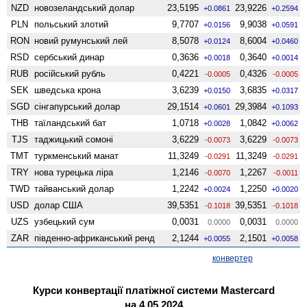
NZD
ново­зеландський долар
23,5195
23,9226
+0.0861
+0.2594
PLN
польський злотий
9,7707
9,9038
+0.0156
+0.0591
RON
новий румунський лей
8,5078
8,6004
+0.0124
+0.0460
RSD
сербський динар
0,3636
0,3640
+0.0018
+0.0014
RUB
російський рубль
0,4221
0,4326
-0.0005
-0.0005
SEK
шведська крона
3,6239
3,6835
+0.0150
+0.0317
SGD
сінгапурський долар
29,1514
29,3984
+0.0601
+0.1093
THB
таїландський бат
1,0718
1,0842
+0.0028
+0.0062
TJS
таджицький сомоні
3,6229
3,6229
-0.0073
-0.0073
TMT
туркменський манат
11,3249
11,3249
-0.0291
-0.0291
TRY
нова турецька ліра
1,2146
1,2267
-0.0070
-0.0011
TWD
тайванський долар
1,2242
1,2250
+0.0024
+0.0020
USD
долар США
39,5351
39,5351
-0.1018
-0.1018
UZS
узбецький сум
0,0031
0,0031
0.0000
0.0000
ZAR
південно-африканський ренд
2,1244
2,1501
+0.0055
+0.0058
конвертер
Курси конвертації платіжної системи Mastercard
на 4.05.2024