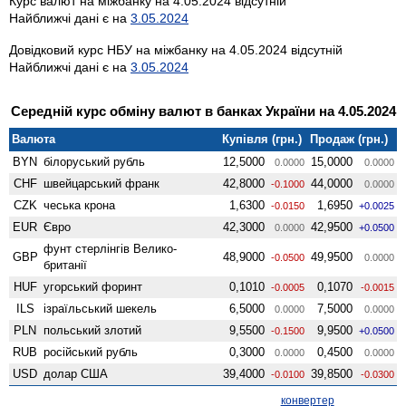
Курс валют на міжбанку на 4.05.2024 відсутній
Найближчі дані є на
3.05.2024
Довідковий курс НБУ на міжбанку на 4.05.2024 відсутній
Найближчі дані є на
3.05.2024
Середній курс обміну валют в банках України на 4.05.2024
Валюта
Купівля (грн.)
Продаж (грн.)
BYN
білоруський рубль
12,5000
15,0000
0.0000
0.0000
CHF
швейцарський франк
42,8000
44,0000
-0.1000
0.0000
CZK
чеська крона
1,6300
1,6950
-0.0150
+0.0025
EUR
Євро
42,3000
42,9500
0.0000
+0.0500
фунт стерлінгів Велико­
GBP
48,9000
49,9500
-0.0500
0.0000
британії
HUF
угорський форинт
0,1010
0,1070
-0.0005
-0.0015
ILS
ізраїльський шекель
6,5000
7,5000
0.0000
0.0000
PLN
польський злотий
9,5500
9,9500
-0.1500
+0.0500
RUB
російський рубль
0,3000
0,4500
0.0000
0.0000
USD
долар США
39,4000
39,8500
-0.0100
-0.0300
конвертер