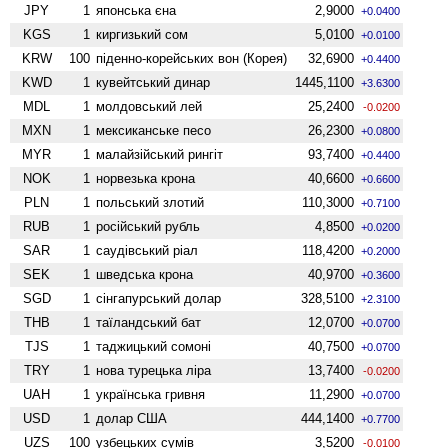
JPY
1
японська єна
2,9000
+0.0400
KGS
1
киргизький сом
5,0100
+0.0100
KRW
100
піденно-корейських вон (Корея)
32,6900
+0.4400
KWD
1
кувейтський динар
1445,1100
+3.6300
MDL
1
молдовський лей
25,2400
-0.0200
MXN
1
мексиканське песо
26,2300
+0.0800
MYR
1
малайзійський рингіт
93,7400
+0.4400
NOK
1
норвезька крона
40,6600
+0.6600
PLN
1
польський злотий
110,3000
+0.7100
RUB
1
російський рубль
4,8500
+0.0200
SAR
1
саудівський ріал
118,4200
+0.2000
SEK
1
шведська крона
40,9700
+0.3600
SGD
1
сінгапурський долар
328,5100
+2.3100
THB
1
таїландський бат
12,0700
+0.0700
TJS
1
таджицький сомоні
40,7500
+0.0700
TRY
1
нова турецька ліра
13,7400
-0.0200
UAH
1
українська гривня
11,2900
+0.0700
USD
1
долар США
444,1400
+0.7700
UZS
100
узбецьких сумів
3,5200
-0.0100