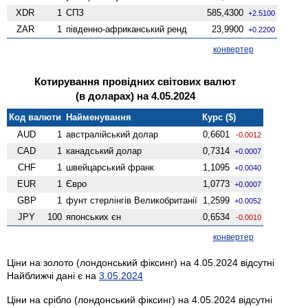
XDR
1
СПЗ
585,4300
+2.5100
ZAR
1
південно-африканський ренд
23,9900
+0.2200
конвертер
Котирування провідних світових валют
(в доларах) на 4.05.2024
Код валюти
Найменування
Курс ($)
AUD
1
австралійський долар
0,6601
-0.0012
CAD
1
канадський долар
0,7314
+0.0007
CHF
1
швейцарський франк
1,1095
+0.0040
EUR
1
Євро
1,0773
+0.0007
GBP
1
фунт стерлінгів Велико­британії
1,2599
+0.0052
JPY
100
японських єн
0,6534
-0.0010
конвертер
Ціни на золото (лондонський фіксинг) на 4.05.2024 відсутні
Найближчі дані є на
3.05.2024
Ціни на срібло (лондонський фіксинг) на 4.05.2024 відсутні