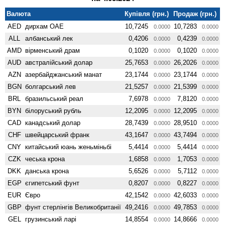
Валюта
Купівля (грн.)
Продаж (грн.)
AED
дирхам ОАЕ
10,7245
10,7283
0.0000
0.0000
ALL
албанський лек
0,4206
0,4239
0.0000
0.0000
AMD
вiрменський драм
0,1020
0,1020
0.0000
0.0000
AUD
австралійський долар
25,7653
26,2026
0.0000
0.0000
AZN
азербайджанський манат
23,1744
23,1744
0.0000
0.0000
BGN
болгарський лев
21,5257
21,5399
0.0000
0.0000
BRL
бразильський реал
7,6978
7,8120
0.0000
0.0000
BYN
білоруський рубль
12,2095
12,2095
0.0000
0.0000
CAD
канадський долар
28,7439
28,9510
0.0000
0.0000
CHF
швейцарський франк
43,1647
43,7494
0.0000
0.0000
CNY
китайський юань женьмiньбi
5,4414
5,4414
0.0000
0.0000
CZK
чеська крона
1,6858
1,7053
0.0000
0.0000
DKK
данська крона
5,6526
5,7112
0.0000
0.0000
EGP
єгипетський фунт
0,8207
0,8227
0.0000
0.0000
EUR
Євро
42,1542
42,6033
0.0000
0.0000
GBP
фунт стерлінгів Велико­британії
49,2416
49,7853
0.0000
0.0000
GEL
грузинський ларі
14,8554
14,8666
0.0000
0.0000