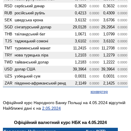
RSD
сербський динар
0,3620
0,3632
0.0000
0.0000
RUB
російський рубль
0,4213
0,4309
0.0000
0.0000
SEK
шведська крона
3,6132
3,6706
0.0000
0.0000
SGD
сінгапурський долар
29,0128
29,2954
0.0000
0.0000
THB
таїландський бат
1,0671
1,0799
0.0000
0.0000
TJS
таджицький сомоні
3,6102
3,6102
0.0000
0.0000
TMT
туркменський манат
11,2415
11,2708
0.0000
0.0000
TRY
нова турецька ліра
1,2103
1,2279
0.0000
0.0000
TWD
тайванський долар
1,2183
1,2222
0.0000
0.0000
USD
долар США
39,3964
39,3964
0.0000
0.0000
UZS
узбецький сум
0,0031
0,0031
0.0000
0.0000
ZAR
південно-африканський ренд
2,1149
2,1425
0.0000
0.0000
конвертер
Офіційний курс Народного Банку Польщі на 4.05.2024 відсутній
Найближчі дані є на
2.05.2024
Офіційний валютний курс НБК на 4.05.2024