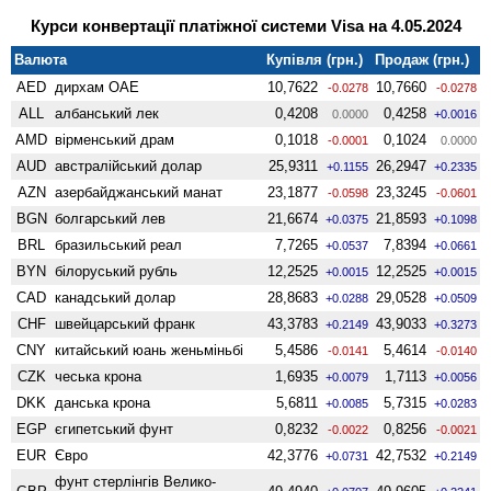
Курси конвертації платіжної системи Visa на 4.05.2024
Валюта
Купівля (грн.)
Продаж (грн.)
AED
дирхам ОАЕ
10,7622
10,7660
-0.0278
-0.0278
ALL
албанський лек
0,4208
0,4258
0.0000
+0.0016
AMD
вiрменський драм
0,1018
0,1024
-0.0001
0.0000
AUD
австралійський долар
25,9311
26,2947
+0.1155
+0.2335
AZN
азербайджанський манат
23,1877
23,3245
-0.0598
-0.0601
BGN
болгарський лев
21,6674
21,8593
+0.0375
+0.1098
BRL
бразильський реал
7,7265
7,8394
+0.0537
+0.0661
BYN
білоруський рубль
12,2525
12,2525
+0.0015
+0.0015
CAD
канадський долар
28,8683
29,0528
+0.0288
+0.0509
CHF
швейцарський франк
43,3783
43,9033
+0.2149
+0.3273
CNY
китайський юань женьмiньбi
5,4586
5,4614
-0.0141
-0.0140
CZK
чеська крона
1,6935
1,7113
+0.0079
+0.0056
DKK
данська крона
5,6811
5,7315
+0.0085
+0.0283
EGP
єгипетський фунт
0,8232
0,8256
-0.0022
-0.0021
EUR
Євро
42,3776
42,7532
+0.0731
+0.2149
фунт стерлінгів Велико­