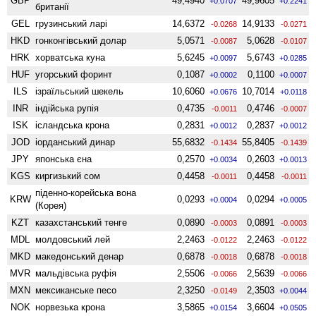
GBP
49,4940
49,9605
+0.0707
+0.2241
британії
GEL
грузинський ларі
14,6372
14,9133
-0.0268
-0.0271
HKD
гонконгівський долар
5,0571
5,0628
-0.0087
-0.0107
HRK
хорватська куна
5,6245
5,6743
+0.0097
+0.0285
HUF
угорський форинт
0,1087
0,1100
+0.0002
+0.0007
ILS
ізраїльський шекель
10,6060
10,7014
+0.0676
+0.0118
INR
індійська рупія
0,4735
0,4746
-0.0011
-0.0007
ISK
ісландська крона
0,2831
0,2837
+0.0012
+0.0012
JOD
іорданський динар
55,6832
55,8405
-0.1434
-0.1439
JPY
японська єна
0,2570
0,2603
+0.0034
+0.0013
KGS
киргизький сом
0,4458
0,4458
-0.0011
-0.0011
піденно-корейська вона
KRW
0,0293
0,0294
+0.0004
+0.0005
(Корея)
KZT
казахстанський тенге
0,0890
0,0891
-0.0003
-0.0003
MDL
молдовський лей
2,2463
2,2463
-0.0122
-0.0122
MKD
македонський денар
0,6878
0,6878
-0.0018
-0.0018
MVR
мальдівська руфія
2,5506
2,5639
-0.0066
-0.0066
MXN
мексиканське песо
2,3250
2,3503
-0.0149
+0.0044
NOK
норвезька крона
3,5865
3,6604
+0.0154
+0.0505