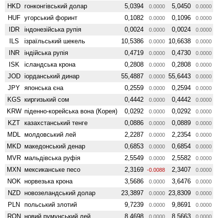
HKD
гонконгівський долар
5,0394
5,0450
0.0000
0.0000
HUF
угорський форинт
0,1082
0,1096
0.0000
0.0000
IDR
індонезійська рупія
0,0024
0,0024
0.0000
0.0000
ILS
ізраїльський шекель
10,5386
10,6638
0.0000
0.0000
INR
індійська рупія
0,4719
0,4730
0.0000
0.0000
ISK
ісландська крона
0,2808
0,2808
0.0000
0.0000
JOD
іорданський динар
55,4887
55,6443
0.0000
0.0000
JPY
японська єна
0,2559
0,2594
0.0000
0.0000
KGS
киргизький сом
0,4442
0,4442
0.0000
0.0000
KRW
піденно-корейська вона (Корея)
0,0292
0,0292
0.0000
0.0000
KZT
казахстанський тенге
0,0886
0,0889
0.0000
0.0000
MDL
молдовський лей
2,2287
2,2354
0.0000
0.0000
MKD
македонський денар
0,6853
0,6854
0.0000
0.0000
MVR
мальдівська руфія
2,5549
2,5582
0.0000
0.0000
MXN
мексиканське песо
2,3169
2,3407
-0.0088
0.0000
NOK
норвезька крона
3,5686
3,6476
0.0000
0.0000
NZD
ново­зеландський долар
23,3897
23,8309
0.0000
0.0000
PLN
польський злотий
9,7239
9,8691
0.0000
0.0000
RON
новий румунський лей
8,4698
8,5663
0.0000
0.0000