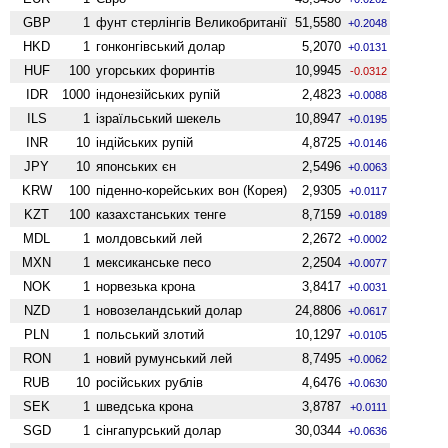
GBP
1
фунт стерлінгів Велико­британії
51,5580
+0.2048
HKD
1
гонконгівський долар
5,2070
+0.0131
HUF
100
угорських форинтів
10,9945
-0.0312
IDR
1000
індонезійських рупій
2,4823
+0.0088
ILS
1
ізраїльський шекель
10,8947
+0.0195
INR
10
індійських рупій
4,8725
+0.0146
JPY
10
японських єн
2,5496
+0.0063
KRW
100
піденно-корейських вон (Корея)
2,9305
+0.0117
KZT
100
казахстанських тенге
8,7159
+0.0189
MDL
1
молдовський лей
2,2672
+0.0002
MXN
1
мексиканське песо
2,2504
+0.0077
NOK
1
норвезька крона
3,8417
+0.0031
NZD
1
ново­зеландський долар
24,8806
+0.0617
PLN
1
польський злотий
10,1297
+0.0105
RON
1
новий румунський лей
8,7495
+0.0062
RUB
10
російських рублів
4,6476
+0.0630
SEK
1
шведська крона
3,8787
+0.0111
SGD
1
сінгапурський долар
30,0344
+0.0636