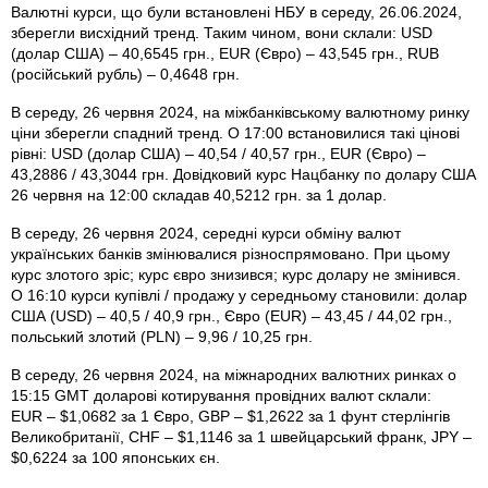
Валютні курси, що були встановлені НБУ в середу, 26.06.2024,
зберегли висхідний тренд. Таким чином, вони склали: USD
(долар США) – 40,6545 грн., EUR (Євро) – 43,545 грн., RUB
(російський рубль) – 0,4648 грн.
В середу, 26 червня 2024, на міжбанківському валютному ринку
ціни зберегли спадний тренд. О 17:00 встановилися такі цінові
рівні: USD (долар США) – 40,54 / 40,57 грн., EUR (Євро) –
43,2886 / 43,3044 грн. Довідковий курс Нацбанку по долару США
26 червня на 12:00 складав 40,5212 грн. за 1 долар.
В середу, 26 червня 2024, середні курси обміну валют
українських банків змінювалися різноспрямовано. При цьому
курс злотого зріс; курс євро знизився; курс долару не змінився.
О 16:10 курси купівлі / продажу у середньому становили: долар
США (USD) – 40,5 / 40,9 грн., Євро (EUR) – 43,45 / 44,02 грн.,
польський злотий (PLN) – 9,96 / 10,25 грн.
В середу, 26 червня 2024, на міжнародних валютних ринках о
15:15 GMT доларові котирування провідних валют склали:
EUR – $1,0682 за 1 Євро, GBP – $1,2622 за 1 фунт стерлінгів
Велико­британії, CHF – $1,1146 за 1 швейцарський франк, JPY –
$0,6224 за 100 японських єн.