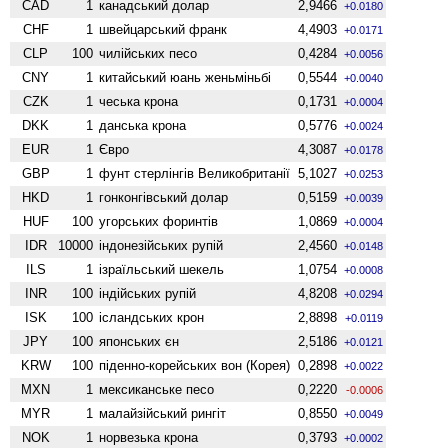
CAD
1
канадський долар
2,9466
+0.0180
CHF
1
швейцарський франк
4,4903
+0.0171
CLP
100
чилійських песо
0,4284
+0.0056
CNY
1
китайський юань женьмiньбi
0,5544
+0.0040
CZK
1
чеська крона
0,1731
+0.0004
DKK
1
данська крона
0,5776
+0.0024
EUR
1
Євро
4,3087
+0.0178
GBP
1
фунт стерлінгів Велико­британії
5,1027
+0.0253
HKD
1
гонконгівський долар
0,5159
+0.0039
HUF
100
угорських форинтів
1,0869
+0.0004
IDR
10000
індонезійських рупій
2,4560
+0.0148
ILS
1
ізраїльський шекель
1,0754
+0.0008
INR
100
індійських рупій
4,8208
+0.0294
ISK
100
ісландських крон
2,8898
+0.0119
JPY
100
японських єн
2,5186
+0.0121
KRW
100
піденно-корейських вон (Корея)
0,2898
+0.0022
MXN
1
мексиканське песо
0,2220
-0.0006
MYR
1
малайзійський рингіт
0,8550
+0.0049
NOK
1
норвезька крона
0,3793
+0.0002