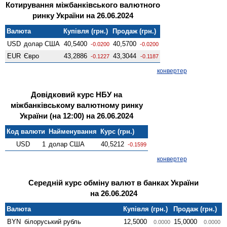
Котирування міжбанківського валютного
ринку України на 26.06.2024
Валюта
Купівля (грн.)
Продаж (грн.)
USD
долар США
40,5400
40,5700
-0.0200
-0.0200
EUR
Євро
43,2886
43,3044
-0.1227
-0.1187
конвертер
Довідковий курс НБУ на
міжбанківському валютному ринку
України (на 12:00) на 26.06.2024
Код валюти
Найменування
Курс (грн.)
USD
1
долар США
40,5212
-0.1599
конвертер
Середній курс обміну валют в банках України
на 26.06.2024
Валюта
Купівля (грн.)
Продаж (грн.)
BYN
білоруський рубль
12,5000
15,0000
0.0000
0.0000