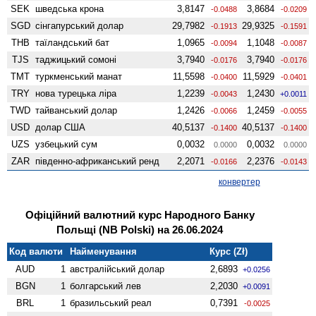
SEK
шведська крона
3,8147
3,8684
-0.0488
-0.0209
SGD
сінгапурський долар
29,7982
29,9325
-0.1913
-0.1591
THB
таїландський бат
1,0965
1,1048
-0.0094
-0.0087
TJS
таджицький сомоні
3,7940
3,7940
-0.0176
-0.0176
TMT
туркменський манат
11,5598
11,5929
-0.0400
-0.0401
TRY
нова турецька ліра
1,2239
1,2430
-0.0043
+0.0011
TWD
тайванський долар
1,2426
1,2459
-0.0066
-0.0055
USD
долар США
40,5137
40,5137
-0.1400
-0.1400
UZS
узбецький сум
0,0032
0,0032
0.0000
0.0000
ZAR
південно-африканський ренд
2,2071
2,2376
-0.0166
-0.0143
конвертер
Офіційний валютний курс Народного Банку
Польщі (NB Polski) на 26.06.2024
Код валюти
Найменування
Курс (Zł)
AUD
1
австралійський долар
2,6893
+0.0256
BGN
1
болгарський лев
2,2030
+0.0091
BRL
1
бразильський реал
0,7391
-0.0025