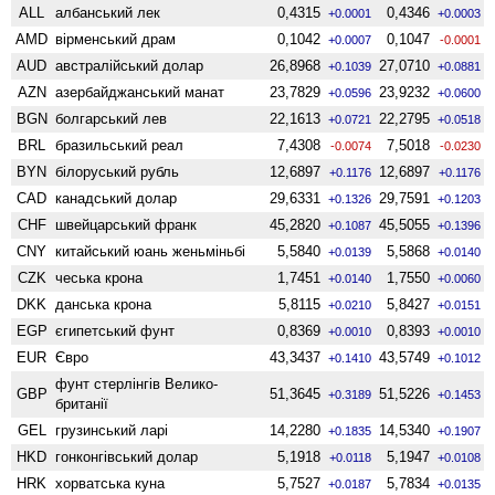
ALL
албанський лек
0,4315
0,4346
+0.0001
+0.0003
AMD
вiрменський драм
0,1042
0,1047
+0.0007
-0.0001
AUD
австралійський долар
26,8968
27,0710
+0.1039
+0.0881
AZN
азербайджанський манат
23,7829
23,9232
+0.0596
+0.0600
BGN
болгарський лев
22,1613
22,2795
+0.0721
+0.0518
BRL
бразильський реал
7,4308
7,5018
-0.0074
-0.0230
BYN
білоруський рубль
12,6897
12,6897
+0.1176
+0.1176
CAD
канадський долар
29,6331
29,7591
+0.1326
+0.1203
CHF
швейцарський франк
45,2820
45,5055
+0.1087
+0.1396
CNY
китайський юань женьмiньбi
5,5840
5,5868
+0.0139
+0.0140
CZK
чеська крона
1,7451
1,7550
+0.0140
+0.0060
DKK
данська крона
5,8115
5,8427
+0.0210
+0.0151
EGP
єгипетський фунт
0,8369
0,8393
+0.0010
+0.0010
EUR
Євро
43,3437
43,5749
+0.1410
+0.1012
фунт стерлінгів Велико­
GBP
51,3645
51,5226
+0.3189
+0.1453
британії
GEL
грузинський ларі
14,2280
14,5340
+0.1835
+0.1907
HKD
гонконгівський долар
5,1918
5,1947
+0.0118
+0.0108
HRK
хорватська куна
5,7527
5,7834
+0.0187
+0.0135