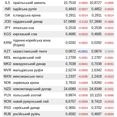
ILS
ізраїльський шекель
10,7518
10,8727
-0.0650
-0.0958
INR
індійська рупія
0,4843
0,4852
-0.0027
-0.0024
ISK
ісландська крона
0,2911
0,2911
-0.0014
-0.0014
JOD
іорданський динар
57,0895
57,2840
-0.2119
-0.1666
JPY
японська єна
0,2518
0,2539
-0.0025
-0.0015
KGS
киргизький сом
0,4685
0,4685
-0.0010
-0.0010
піденно-корейська вона
KRW
0,0292
0,0292
-0.0002
-0.0002
(Корея)
KZT
казахстанський тенге
0,0872
0,0874
+0.0001
0.0000
MDL
молдовський лей
2,2709
2,2787
-0.0091
-0.0091
MKD
македонський денар
0,7038
0,7038
-0.0041
-0.0041
MVR
мальдівська руфія
2,6274
2,6342
-0.0090
-0.0022
MXN
мексиканське песо
2,2337
2,2418
-0.0295
-0.0323
NOK
норвезька крона
3,7810
3,8260
-0.0469
-0.0392
NZD
ново­зеландський долар
24,6080
24,8349
-0.2152
-0.1021
PLN
польський злотий
9,9974
10,1153
-0.0936
-0.0698
RON
новий румунський лей
8,6757
8,7410
-0.0509
-0.0419
RSD
сербський динар
0,3691
0,3702
-0.0024
-0.0022
RUB
російський рубль
0,4592
0,4697
-0.0034
-0.0034