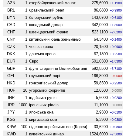
AZN
1
азербайджанський манат
275,6900
+1.1900
BRL
1
бразильський реал
86,6800
+0.9900
BYN
1
білоруський рубль
143,0700
+0.6100
CAD
1
канадський долар
342,0900
+1.8000
CHF
1
швейцарський франк
523,1100
+2.0200
CNY
1
китайський юань женьмiньбi
64,3400
+0.2400
CZK
1
чеська крона
20,1500
+0.0900
DKK
1
данська крона
67,1800
+0.2500
EUR
1
Євро
501,0300
+1.8300
GBP
1
фунт стерлінгів Велико­британії
592,8500
+3.7100
GEL
1
грузинський ларі
166,8900
-0.0600
HKD
1
гонконгівський долар
59,8500
+0.2500
HUF
10
угорських форинтів
12,6500
0.0000
INR
1
індійська рупія
5,6000
+0.0200
IRR
1000
іранських ріалів
11,1000
0.0000
JPY
1
японська єна
2,9300
+0.0100
KGS
1
киргизький сом
5,3900
+0.0300
KRW
100
піденно-корейських вон (Корея)
33,6200
+0.0800
KWD
1
кувейтський динар
1524,6000
+7.3000