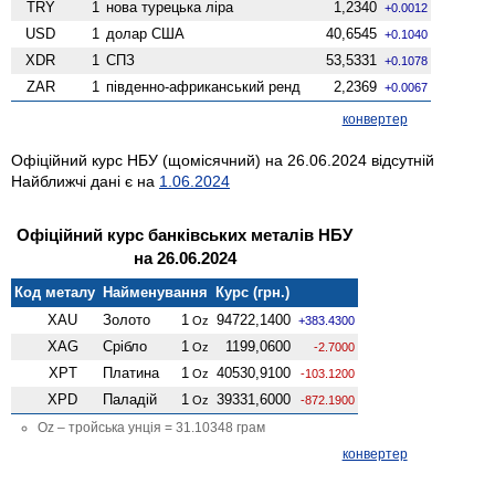
TRY
1
нова турецька ліра
1,2340
+0.0012
USD
1
долар США
40,6545
+0.1040
XDR
1
СПЗ
53,5331
+0.1078
ZAR
1
південно-африканський ренд
2,2369
+0.0067
конвертер
Офіційний курс НБУ (щомісячний) на 26.06.2024 відсутній
Найближчі дані є на
1.06.2024
Офіційний курс банківських металів НБУ
на 26.06.2024
Код металу
Найменування
Курс (грн.)
XAU
Золото
1
94722,1400
Oz
+383.4300
XAG
Срібло
1
1199,0600
Oz
-2.7000
XPT
Платина
1
40530,9100
Oz
-103.1200
XPD
Паладій
1
39331,6000
Oz
-872.1900
Oz – тройська унція = 31.10348 грам
конвертер