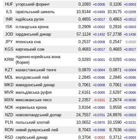
HUF
угорський форинт
0,1093
0,1106
+0.0006
+0.0003
ILS
ізраїльський шекель
10,8144
10,9175
+0.0469
+0.0209
INR
індійська рупія
0,4855
0,4863
+0.0017
+0.0012
ISK
ісландська крона
0,2909
0,2916
+0.0002
+0.0003
JOD
іорданський динар
57,1124
57,2738
+0.1432
+0.1436
JPY
японська єна
0,2537
0,2547
+0.0008
0.0000
KGS
киргизький сом
0,4683
0,4683
+0.0017
+0.0017
піденно-корейська вона
KRW
0,0293
0,0293
+0.0001
+0.0001
(Корея)
KZT
казахстанський тенге
0,0870
0,0871
+0.0004
+0.0004
MDL
молдовський лей
2,2845
2,2845
+0.0096
+0.0096
MKD
македонський денар
0,7061
0,7061
+0.0008
+0.0008
MVR
мальдівська руфія
2,6161
2,6297
+0.0065
+0.0066
MXN
мексиканське песо
2,2357
2,2674
-0.0161
+0.0036
NOK
норвезька крона
3,8164
3,8558
+0.0080
+0.0082
NZD
ново­зеландський долар
24,7557
24,8976
+0.0701
+0.0503
PLN
польський злотий
10,0652
10,1590
+0.0970
+0.0231
RON
новий румунський лей
8,7043
8,7636
+0.0308
+0.0201
RSD
сербський динар
0,3704
0,3712
-0.0002
+0.0003