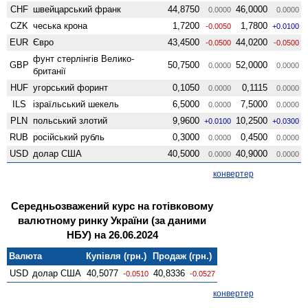
CHF
швейцарський франк
44,8750
46,0000
0.0000
0.0000
CZK
чеська крона
1,7200
1,7800
-0.0050
+0.0100
EUR
Євро
43,4500
44,0200
-0.0500
-0.0500
фунт стерлінгів Велико­
GBP
50,7500
52,0000
0.0000
0.0000
британії
HUF
угорський форинт
0,1050
0,1115
0.0000
0.0000
ILS
ізраїльський шекель
6,5000
7,5000
0.0000
0.0000
PLN
польський злотий
9,9600
10,2500
+0.0100
+0.0300
RUB
російський рубль
0,3000
0,4500
0.0000
0.0000
USD
долар США
40,5000
40,9000
0.0000
0.0000
конвертер
Середньозважений курс на готівковому
валютному ринку України (за даними
НБУ) на 26.06.2024
Валюта
Купівля (грн.)
Продаж (грн.)
USD
долар США
40,5077
40,8336
-0.0510
-0.0527
конвертер