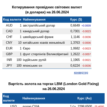
Котирування провідних світових валют
(в доларах) на 26.06.2024
Код валюти
Найменування
Курс ($)
AUD
1
австралійський долар
0,6649
+0.0009
CAD
1
канадський долар
0,7301
-0.0023
CHF
1
швейцарський франк
1,1146
-0.0036
CNY
10
китайських юанів женьмiньбi
1,3763
-0.0006
EUR
1
Євро
1,0682
-0.0023
GBP
1
фунт стерлінгів Велико­британії
1,2622
-0.0057
INR
100
індійських рупій
1,1965
-0.0021
JPY
100
японських єн
0,6224
-0.0036
конвертер
Вартість золота на торгах LBM (London Gold Fixing)
на 26.06.2024
Код
Найменування
Курс (Au)
валюти
USD
долар США
1
2299,6500
Oz
-25.4000