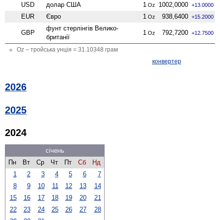
USD
долар США
1
1002,0000
Oz
+13.0000
EUR
Євро
1
938,6400
Oz
+15.2000
фунт стерлінгів Велико­
GBP
1
792,7200
Oz
+12.7500
британії
Oz – тройська унція = 31.10348 грам
конвертер
2026
2025
2024
січень
Пн
Вт
Ср
Чт
Пт
Сб
Нд
1
2
3
4
5
6
7
8
9
10
11
12
13
14
15
16
17
18
19
20
21
22
23
24
25
26
27
28