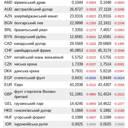
AMD
вiрменський драм
0,1044
0,1048
-0.0004
-0.0003
AUD
австралійський долар
26,8727
27,1118
-0.0929
-0.0286
AZN
азербайджанський манат
23,8316
23,8316
-0.0823
-0.0823
BGN
болгарський лев
22,0898
22,1811
-0.1283
-0.1536
BRL
бразильський реал
7,3355
7,4557
-0.1273
-0.0963
BYN
білоруський рубль
12,6581
12,6581
-0.0641
-0.0641
CAD
канадський долар
29,5569
29,6869
-0.1520
-0.1485
CHF
швейцарський франк
45,0853
45,3174
-0.3326
-0.3046
CNY
китайський юань женьмiньбi
5,5752
5,5755
-0.0222
-0.0220
CZK
чеська крона
1,7339
1,7514
-0.0157
-0.0081
DKK
данська крона
5,7931
5,8218
-0.0333
-0.0347
EGP
єгипетський фунт
0,8431
0,8449
+0.0026
+0.0024
EUR
Євро
43,2038
43,4307
-0.2510
-0.2558
фунт стерлінгів Велико­
GBP
51,1081
51,4524
-0.3880
-0.2022
британії
GEL
грузинський ларі
14,4246
14,4622
-0.0959
-0.1077
HKD
гонконгівський долар
5,1868
5,1892
-0.0188
-0.0188
HUF
угорський форинт
0,1089
0,1099
-0.0007
-0.0010
IDR
індонезійська рупія
0,0025
0,0025
0.0000
0.0000