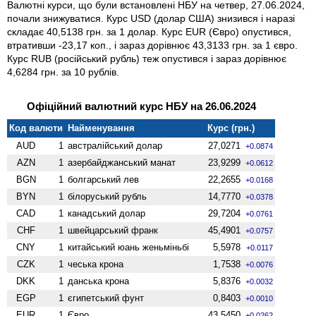
Валютні курси, що були встановлені НБУ на четвер, 27.06.2024,
почали знижуватися. Курс USD (долар США) знизився і наразі
складає 40,5138 грн. за 1 долар. Курс EUR (Євро) опустився,
втративши -23,17 коп., і зараз дорівнює 43,3133 грн. за 1 євро.
Курс RUB (російський рубль) теж опустився і зараз дорівнює
4,6284 грн. за 10 рублів.
Офіційний валютний курс НБУ на 26.06.2024
Код валюти
Найменування
Курс (грн.)
AUD
1
австралійський долар
27,0271
+0.0874
AZN
1
азербайджанський манат
23,9299
+0.0612
BGN
1
болгарський лев
22,2655
+0.0168
BYN
1
білоруський рубль
14,7770
+0.0378
CAD
1
канадський долар
29,7204
+0.0761
CHF
1
швейцарський франк
45,4901
+0.0757
CNY
1
китайський юань женьмiньбi
5,5978
+0.0117
CZK
1
чеська крона
1,7538
+0.0076
DKK
1
данська крона
5,8376
+0.0032
EGP
1
єгипетський фунт
0,8403
+0.0010
EUR
1
Євро
43,5450
+0.0262