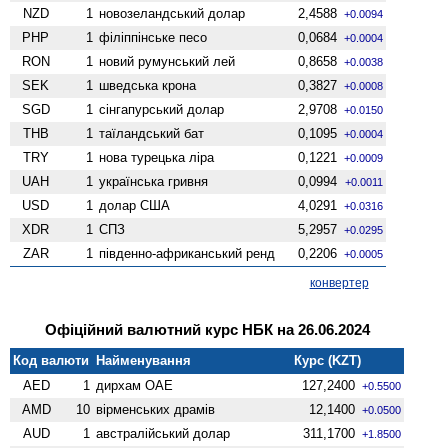
NZD
1
ново­зеландський долар
2,4588
+0.0094
PHP
1
філіппінське песо
0,0684
+0.0004
RON
1
новий румунський лей
0,8658
+0.0038
SEK
1
шведська крона
0,3827
+0.0008
SGD
1
сінгапурський долар
2,9708
+0.0150
THB
1
таїландський бат
0,1095
+0.0004
TRY
1
нова турецька ліра
0,1221
+0.0009
UAH
1
українська гривня
0,0994
+0.0011
USD
1
долар США
4,0291
+0.0316
XDR
1
СПЗ
5,2957
+0.0295
ZAR
1
південно-африканський ренд
0,2206
+0.0005
конвертер
Офіційний валютний курс НБК на 26.06.2024
Код валюти
Найменування
Курс (KZT)
AED
1
дирхам ОАЕ
127,2400
+0.5500
AMD
10
вiрменських драмів
12,1400
+0.0500
AUD
1
австралійський долар
311,1700
+1.8500