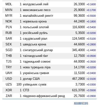
MDL
1
молдовський лей
26,3300
+0.1600
MXN
1
мексиканське песо
25,9000
+0.1700
MYR
1
малайзійський рингіт
99,3600
+0.5500
NOK
1
норвезька крона
44,2400
+0.1800
PLN
1
польський злотий
116,6000
+0.5400
RUB
1
російський рубль
5,3500
+0.0200
SAR
1
саудівський ріал
124,5400
+0.5100
SEK
1
шведська крона
44,6600
+0.2800
SGD
1
сінгапурський долар
345,4000
+1.4400
THB
1
таїландський бат
12,7500
+0.0500
TJS
1
таджицький сомоні
44,0000
+0.3500
TRY
1
нова турецька ліра
14,1700
+0.0200
UAH
1
українська гривня
11,5100
+0.0400
USD
1
долар США
467,2900
+2.0100
UZS
100
узбецьких сумів
3,7300
+0.0300
XDR
1
СПЗ
615,3700
+3.5500
ZAR
1
південно-африканський ренд
25,7600
+0.0900
конвертер