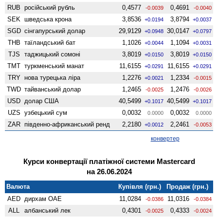
RUB
російський рубль
0,4577
0,4691
-0.0039
-0.0040
SEK
шведська крона
3,8536
3,8794
+0.0194
+0.0037
SGD
сінгапурський долар
29,9129
30,0147
+0.0948
+0.0797
THB
таїландський бат
1,1026
1,1094
+0.0044
+0.0031
TJS
таджицький сомоні
3,8019
3,8019
+0.0150
+0.0150
TMT
туркменський манат
11,6155
11,6155
+0.0291
+0.0291
TRY
нова турецька ліра
1,2276
1,2334
+0.0021
-0.0015
TWD
тайванський долар
1,2465
1,2476
-0.0025
-0.0026
USD
долар США
40,5499
40,5499
+0.1017
+0.1017
UZS
узбецький сум
0,0032
0,0032
0.0000
0.0000
ZAR
південно-африканський ренд
2,2180
2,2461
+0.0012
-0.0053
конвертер
Курси конвертації платіжної системи Mastercard
на 26.06.2024
Валюта
Купівля (грн.)
Продаж (грн.)
AED
дирхам ОАЕ
11,0284
11,0316
-0.0386
-0.0384
ALL
албанський лек
0,4301
0,4333
-0.0025
-0.0024