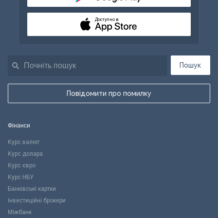
Доступно в
Пошук
Повідомити про помилку
Фінанси
Курс валют
Курс долара
Курс євро
Курс НБУ
Банківські картки
Інвестиційні брокери
Міжбанк