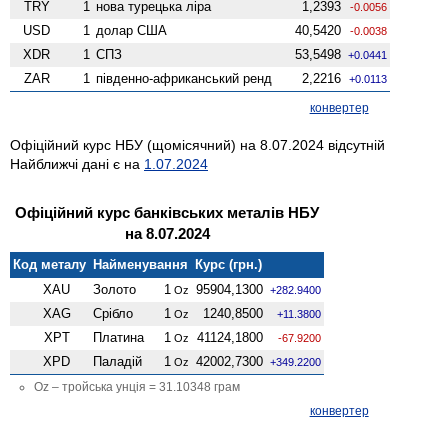
TRY
1
нова турецька ліра
1,2393
-0.0056
USD
1
долар США
40,5420
-0.0038
XDR
1
СПЗ
53,5498
+0.0441
ZAR
1
південно-африканський ренд
2,2216
+0.0113
конвертер
Офіційний курс НБУ (щомісячний) на 8.07.2024 відсутній
Найближчі дані є на
1.07.2024
Офіційний курс банківських металів НБУ
на 8.07.2024
Код металу
Найменування
Курс (грн.)
XAU
Золото
1
95904,1300
Oz
+282.9400
XAG
Срібло
1
1240,8500
Oz
+11.3800
XPT
Платина
1
41124,1800
Oz
-67.9200
XPD
Паладій
1
42002,7300
Oz
+349.2200
Oz – тройська унція = 31.10348 грам
конвертер