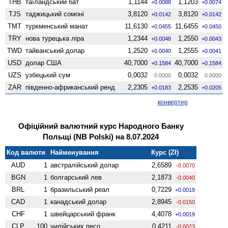
THB
таїландський бат
1,1144
1,1203
+0.0088
+0.0074
TJS
таджицький сомоні
3,8120
3,8120
+0.0142
+0.0142
TMT
туркменський манат
11,6130
11,6455
+0.0455
+0.0450
TRY
нова турецька ліра
1,2344
1,2550
+0.0048
+0.0043
TWD
тайванський долар
1,2520
1,2555
+0.0040
+0.0041
USD
долар США
40,7000
40,7000
+0.1584
+0.1584
UZS
узбецький сум
0,0032
0,0032
0.0000
0.0000
ZAR
південно-африканський ренд
2,2305
2,2535
+0.0183
+0.0205
конвертер
Офіційний валютний курс Народного Банку
Польщі (NB Polski) на 8.07.2024
Код валюти
Найменування
Курс (Zł)
AUD
1
австралійський долар
2,6589
-0.0070
BGN
1
болгарський лев
2,1873
-0.0040
BRL
1
бразильський реал
0,7229
+0.0019
CAD
1
канадський долар
2,8945
-0.0150
CHF
1
швейцарський франк
4,4078
+0.0019
CLP
100
чилійських песо
0,4211
-0.0023