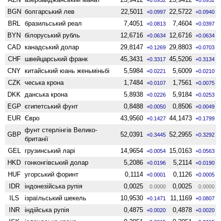
BGN
болгарський лев
22,5011
22,5722
+0.0997
+0.0940
BRL
бразильський реал
7,4051
7,4604
+0.0813
+0.0397
BYN
білоруський рубль
12,6716
12,6716
+0.0634
+0.0634
CAD
канадський долар
29,8147
29,8803
+0.1269
+0.0703
CHF
швейцарський франк
45,3431
45,5206
+0.3317
+0.3134
CNY
китайський юань женьмiньбi
5,5984
5,6009
+0.0221
+0.0210
CZK
чеська крона
1,7484
1,7561
+0.0107
+0.0075
DKK
данська крона
5,8938
5,9184
+0.0226
+0.0253
EGP
єгипетський фунт
0,8488
0,8506
+0.0050
+0.0049
EUR
Євро
43,9560
44,1473
+0.1427
+0.1799
фунт стерлінгів Велико­
GBP
52,0391
52,2955
+0.3445
+0.3292
британії
GEL
грузинський ларі
14,9654
15,0163
+0.0054
+0.0563
HKD
гонконгівський долар
5,2086
5,2114
+0.0196
+0.0190
HUF
угорський форинт
0,1114
0,1126
+0.0001
+0.0005
IDR
індонезійська рупія
0,0025
0,0025
0.0000
0.0000
ILS
ізраїльський шекель
10,9530
11,1169
+0.1471
+0.0807
INR
індійська рупія
0,4875
0,4878
+0.0020
+0.0020