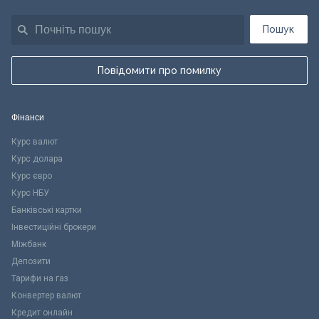
Пошук
Повідомити про помилку
Фінанси
Курс валют
Курс долара
Курс євро
Курс НБУ
Банківські картки
Інвестиційні брокери
Міжбанк
Депозити
Тарифи на газ
Конвертер валют
Кредит онлайн