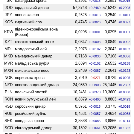
ISK
ісландська крона
0,2951
0,2951
+0.0015
+0.0015
JOD
іорданський динар
57,3748
57,5242
+0.2460
+0.2008
JPY
японська єна
0,2525
0,2540
+0.0013
+0.0011
KGS
киргизький сом
0,4745
0,4746
+0.0026
+0.0027
піденно-корейська вона
KRW
0,0295
0,0295
+0.0001
+0.0001
(Корея)
KZT
казахстанський тенге
0,0847
0,0849
+0.0003
+0.0002
MDL
молдовський лей
2,2973
2,3042
+0.0102
+0.0103
MKD
македонський денар
0,7168
0,7168
+0.0036
+0.0036
MVR
мальдівська руфія
2,6394
2,6532
+0.0102
+0.0138
MXN
мексиканське песо
2,2489
2,2641
+0.0087
+0.0123
NOK
норвезька крона
3,7919
3,8729
-0.0271
+0.0205
NZD
ново­зеландський долар
24,9369
25,1445
+0.1903
+0.2357
PLN
польський злотий
10,2431
10,3600
+0.0370
+0.0838
RON
новий румунський лей
8,8379
8,8803
+0.0400
+0.0423
RSD
сербський динар
0,3761
0,3775
+0.0015
+0.0018
RUB
російський рубль
0,4531
0,4634
+0.0057
+0.0058
SEK
шведська крона
3,8538
3,8866
+0.0085
+0.0114
SGD
сінгапурський долар
30,1392
30,2086
+0.1661
+0.1332