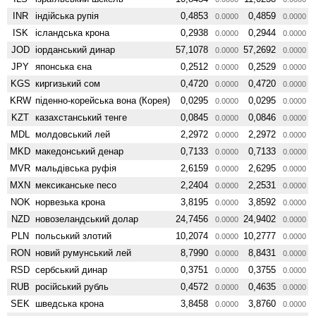
INR
індійська рупія
0,4853
0,4859
0.0000
0.0000
ISK
ісландська крона
0,2938
0,2944
0.0000
0.0000
JOD
іорданський динар
57,1078
57,2692
0.0000
0.0000
JPY
японська єна
0,2512
0,2529
0.0000
0.0000
KGS
киргизький сом
0,4720
0,4720
0.0000
0.0000
KRW
піденно-корейська вона (Корея)
0,0295
0,0295
0.0000
0.0000
KZT
казахстанський тенге
0,0845
0,0846
0.0000
0.0000
MDL
молдовський лей
2,2972
2,2972
0.0000
0.0000
MKD
македонський денар
0,7133
0,7133
0.0000
0.0000
MVR
мальдівська руфія
2,6159
2,6295
0.0000
0.0000
MXN
мексиканське песо
2,2404
2,2531
0.0000
0.0000
NOK
норвезька крона
3,8195
3,8592
0.0000
0.0000
NZD
ново­зеландський долар
24,7456
24,9402
0.0000
0.0000
PLN
польський злотий
10,2074
10,2777
0.0000
0.0000
RON
новий румунський лей
8,7990
8,8431
0.0000
0.0000
RSD
сербський динар
0,3751
0,3755
0.0000
0.0000
RUB
російський рубль
0,4572
0,4635
0.0000
0.0000
SEK
шведська крона
3,8458
3,8760
0.0000
0.0000