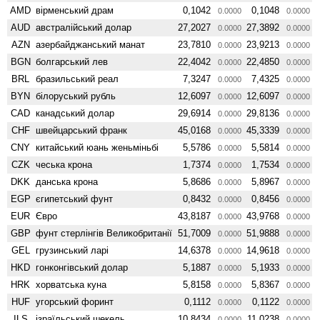
AMD
вiрменський драм
0,1042
0,1048
0.0000
0.0000
AUD
австралійський долар
27,2027
27,3892
0.0000
0.0000
AZN
азербайджанський манат
23,7810
23,9213
0.0000
0.0000
BGN
болгарський лев
22,4042
22,4850
0.0000
0.0000
BRL
бразильський реал
7,3247
7,4325
0.0000
0.0000
BYN
білоруський рубль
12,6097
12,6097
0.0000
0.0000
CAD
канадський долар
29,6914
29,8136
0.0000
0.0000
CHF
швейцарський франк
45,0168
45,3339
0.0000
0.0000
CNY
китайський юань женьмiньбi
5,5786
5,5814
0.0000
0.0000
CZK
чеська крона
1,7374
1,7534
0.0000
0.0000
DKK
данська крона
5,8686
5,8967
0.0000
0.0000
EGP
єгипетський фунт
0,8432
0,8456
0.0000
0.0000
EUR
Євро
43,8187
43,9768
0.0000
0.0000
GBP
фунт стерлінгів Велико­британії
51,7009
51,9888
0.0000
0.0000
GEL
грузинський ларі
14,6378
14,9618
0.0000
0.0000
HKD
гонконгівський долар
5,1887
5,1933
0.0000
0.0000
HRK
хорватська куна
5,8158
5,8367
0.0000
0.0000
HUF
угорський форинт
0,1112
0,1122
0.0000
0.0000
ILS
ізраїльський шекель
10,8434
11,0238
0.0000
0.0000