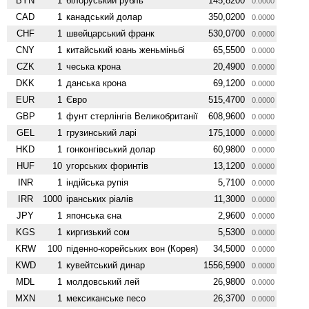
BYN
1
білоруський рубль
145,8200
0.0000
CAD
1
канадський долар
350,0200
0.0000
CHF
1
швейцарський франк
530,0700
0.0000
CNY
1
китайський юань женьмiньбi
65,5500
0.0000
CZK
1
чеська крона
20,4900
0.0000
DKK
1
данська крона
69,1200
0.0000
EUR
1
Євро
515,4700
0.0000
GBP
1
фунт стерлінгів Велико­британії
608,9600
0.0000
GEL
1
грузинський ларі
175,1000
0.0000
HKD
1
гонконгівський долар
60,9800
0.0000
HUF
10
угорських форинтів
13,1200
0.0000
INR
1
індійська рупія
5,7100
0.0000
IRR
1000
іранських ріалів
11,3000
0.0000
JPY
1
японська єна
2,9600
0.0000
KGS
1
киргизький сом
5,5300
0.0000
KRW
100
піденно-корейських вон (Корея)
34,5000
0.0000
KWD
1
кувейтський динар
1556,5900
0.0000
MDL
1
молдовський лей
26,9800
0.0000
MXN
1
мексиканське песо
26,3700
0.0000