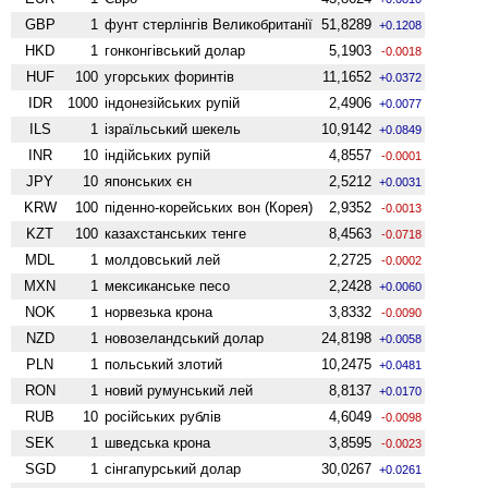
GBP
1
фунт стерлінгів Велико­британії
51,8289
+0.1208
HKD
1
гонконгівський долар
5,1903
-0.0018
HUF
100
угорських форинтів
11,1652
+0.0372
IDR
1000
індонезійських рупій
2,4906
+0.0077
ILS
1
ізраїльський шекель
10,9142
+0.0849
INR
10
індійських рупій
4,8557
-0.0001
JPY
10
японських єн
2,5212
+0.0031
KRW
100
піденно-корейських вон (Корея)
2,9352
-0.0013
KZT
100
казахстанських тенге
8,4563
-0.0718
MDL
1
молдовський лей
2,2725
-0.0002
MXN
1
мексиканське песо
2,2428
+0.0060
NOK
1
норвезька крона
3,8332
-0.0090
NZD
1
ново­зеландський долар
24,8198
+0.0058
PLN
1
польський злотий
10,2475
+0.0481
RON
1
новий румунський лей
8,8137
+0.0170
RUB
10
російських рублів
4,6049
-0.0098
SEK
1
шведська крона
3,8595
-0.0023
SGD
1
сінгапурський долар
30,0267
+0.0261