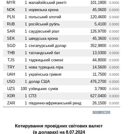
MYR
1
малайзійський рингіт
101,1800
0.0000
NOK
1
норвезька крона
45,0600
0.0000
PLN
1
польський злотий
120,4600
0.0000
RUB
1
російський рубль
5,4100
0.0000
SAR
1
саудівський ріал
126,9700
0.0000
SEK
1
шведська крона
45,3600
0.0000
SGD
1
сінгапурський долар
352,9800
0.0000
THB
1
таїландський бат
13,0300
0.0000
TJS
1
таджицький сомоні
44,8000
0.0000
TRY
1
нова турецька ліра
14,5600
0.0000
UAH
1
українська гривня
11,7500
0.0000
USD
1
долар США
476,2700
0.0000
UZS
100
узбецьких сумів
3,7900
0.0000
XDR
1
СПЗ
627,0400
0.0000
ZAR
1
південно-африканський ренд
26,1500
0.0000
конвертер
Котирування провідних світових валют
(в доларах) на 8.07.2024