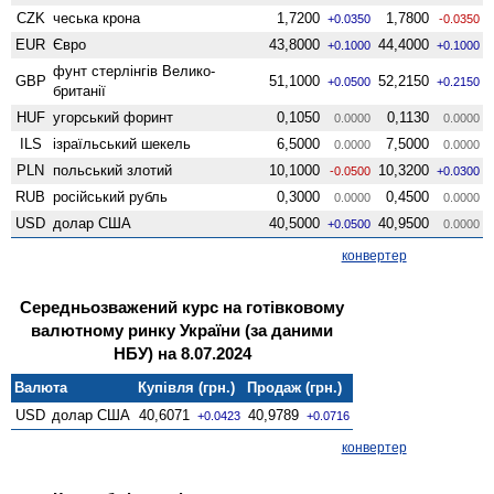
CZK
чеська крона
1,7200
1,7800
+0.0350
-0.0350
EUR
Євро
43,8000
44,4000
+0.1000
+0.1000
фунт стерлінгів Велико­
GBP
51,1000
52,2150
+0.0500
+0.2150
британії
HUF
угорський форинт
0,1050
0,1130
0.0000
0.0000
ILS
ізраїльський шекель
6,5000
7,5000
0.0000
0.0000
PLN
польський злотий
10,1000
10,3200
-0.0500
+0.0300
RUB
російський рубль
0,3000
0,4500
0.0000
0.0000
USD
долар США
40,5000
40,9500
+0.0500
0.0000
конвертер
Середньозважений курс на готівковому
валютному ринку України (за даними
НБУ) на 8.07.2024
Валюта
Купівля (грн.)
Продаж (грн.)
USD
долар США
40,6071
40,9789
+0.0423
+0.0716
конвертер