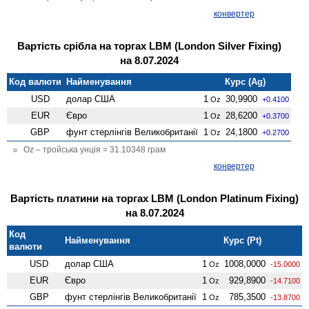
конвертер
Вартість срібла на торгах LBM (London Silver Fixing)
на 8.07.2024
Код валюти
Найменування
Курс (Ag)
USD
долар США
1
30,9900
Oz
+0.4100
EUR
Євро
1
28,6200
Oz
+0.3700
GBP
фунт стерлінгів Велико­британії
1
24,1800
Oz
+0.2700
Oz – тройська унція = 31.10348 грам
конвертер
Вартість платини на торгах LBM (London Platinum Fixing)
на 8.07.2024
Код
Найменування
Курс (Pt)
валюти
USD
долар США
1
1008,0000
Oz
-15.0000
EUR
Євро
1
929,8900
Oz
-14.7100
GBP
фунт стерлінгів Велико­британії
1
785,3500
Oz
-13.8700