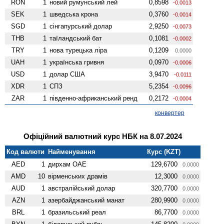
RON
1
новий румунський лей
0,8598
-0.0013
SEK
1
шведська крона
0,3760
-0.0014
SGD
1
сінгапурський долар
2,9250
-0.0073
THB
1
таїландський бат
0,1081
-0.0002
TRY
1
нова турецька ліра
0,1209
0.0000
UAH
1
українська гривня
0,0970
-0.0006
USD
1
долар США
3,9470
-0.0111
XDR
1
СПЗ
5,2354
-0.0096
ZAR
1
південно-африканський ренд
0,2172
-0.0004
конвертер
Офіційний валютний курс НБК на 8.07.2024
Код валюти
Найменування
Курс (KZT)
AED
1
дирхам ОАЕ
129,6700
0.0000
AMD
10
вiрменських драмів
12,3000
0.0000
AUD
1
австралійський долар
320,7700
0.0000
AZN
1
азербайджанський манат
280,9900
0.0000
BRL
1
бразильський реал
86,7700
0.0000