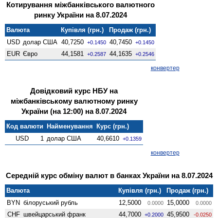
Котирування міжбанківського валютного
ринку України на 8.07.2024
Валюта
Купівля (грн.)
Продаж (грн.)
USD
долар США
40,7250
40,7450
+0.1450
+0.1450
EUR
Євро
44,1581
44,1635
+0.2587
+0.2546
конвертер
Довідковий курс НБУ на
міжбанківському валютному ринку
України (на 12:00) на 8.07.2024
Код валюти
Найменування
Курс (грн.)
USD
1
долар США
40,6610
+0.1359
конвертер
Середній курс обміну валют в банках України на 8.07.2024
Валюта
Купівля (грн.)
Продаж (грн.)
BYN
білоруський рубль
12,5000
15,0000
0.0000
0.0000
CHF
швейцарський франк
44,7000
45,9500
+0.2000
-0.0250