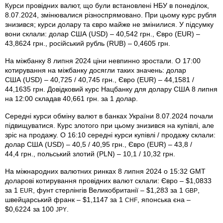
Курси провідних валют, що були встановлені НБУ в понеділок,
8.07.2024, змінювалися різноспрямовано. При цьому курс рубля
знизився; курси долару та євро майже не змінилися. У підсумку
вони склали: долар США (USD) – 40,542 грн., Євро (EUR) –
43,8624 грн., російський рубль (RUB) – 0,4605 грн.
На міжбанку 8 липня 2024 ціни невпинно зростали. О 17:00
котирування на міжбанку досягли таких значень: долар
США (USD) – 40,725 / 40,745 грн., Євро (EUR) – 44,1581 /
44,1635 грн. Довідковий курс Нацбанку для долару США 8 липня
на 12:00 складав 40,661 грн. за 1 долар.
Середні курси обміну валют в банках України 8.07.2024 почали
підвищуватися. Курс злотого при цьому знизився на купівлі, але
зріс на продажу. О 16:10 середні курси купівлі / продажу склали:
долар США (USD) – 40,5 / 40,95 грн., Євро (EUR) – 43,8 /
44,4 грн., польський злотий (PLN) – 10,1 / 10,32 грн.
На міжнародних валютних ринках 8 липня 2024 о 15:32 GMT
доларові котирування провідних валют склали: Євро – $1,0833
за 1
, фунт стерлінгів Велико­британії – $1,283 за 1
,
EUR
GBP
швейцарський франк – $1,1147 за 1
, японська єна –
CHF
$0,6224 за 100
.
JPY