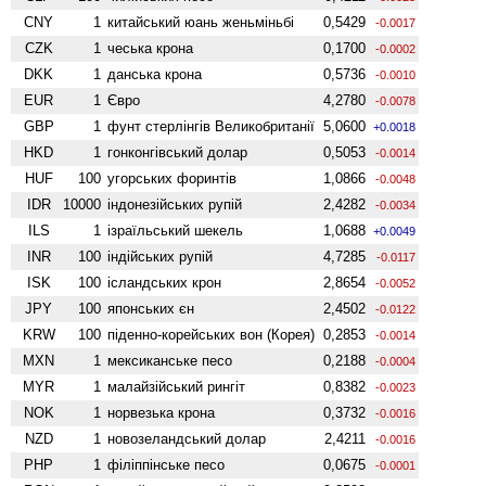
CNY
1
китайський юань женьмiньбi
0,5429
-0.0017
CZK
1
чеська крона
0,1700
-0.0002
DKK
1
данська крона
0,5736
-0.0010
EUR
1
Євро
4,2780
-0.0078
GBP
1
фунт стерлінгів Велико­британії
5,0600
+0.0018
HKD
1
гонконгівський долар
0,5053
-0.0014
HUF
100
угорських форинтів
1,0866
-0.0048
IDR
10000
індонезійських рупій
2,4282
-0.0034
ILS
1
ізраїльський шекель
1,0688
+0.0049
INR
100
індійських рупій
4,7285
-0.0117
ISK
100
ісландських крон
2,8654
-0.0052
JPY
100
японських єн
2,4502
-0.0122
KRW
100
піденно-корейських вон (Корея)
0,2853
-0.0014
MXN
1
мексиканське песо
0,2188
-0.0004
MYR
1
малайзійський рингіт
0,8382
-0.0023
NOK
1
норвезька крона
0,3732
-0.0016
NZD
1
ново­зеландський долар
2,4211
-0.0016
PHP
1
філіппінське песо
0,0675
-0.0001