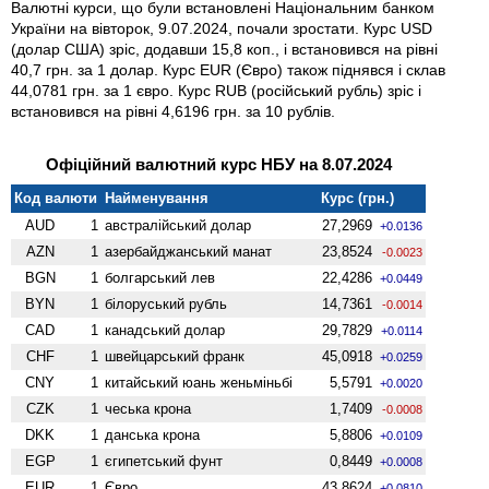
Валютні курси, що були встановлені Національним банком
України на вівторок, 9.07.2024, почали зростати. Курс USD
(долар США) зріс, додавши 15,8 коп., і встановився на рівні
40,7 грн. за 1 долар. Курс EUR (Євро) також піднявся і склав
44,0781 грн. за 1 євро. Курс RUB (російський рубль) зріс і
встановився на рівні 4,6196 грн. за 10 рублів.
Офіційний валютний курс НБУ на 8.07.2024
Код валюти
Найменування
Курс (грн.)
AUD
1
австралійський долар
27,2969
+0.0136
AZN
1
азербайджанський манат
23,8524
-0.0023
BGN
1
болгарський лев
22,4286
+0.0449
BYN
1
білоруський рубль
14,7361
-0.0014
CAD
1
канадський долар
29,7829
+0.0114
CHF
1
швейцарський франк
45,0918
+0.0259
CNY
1
китайський юань женьмiньбi
5,5791
+0.0020
CZK
1
чеська крона
1,7409
-0.0008
DKK
1
данська крона
5,8806
+0.0109
EGP
1
єгипетський фунт
0,8449
+0.0008
EUR
1
Євро
43,8624
+0.0810