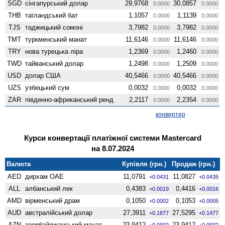
SGD
сінгапурський долар
29,9768
30,0857
0.0000
0.0000
THB
таїландський бат
1,1057
1,1139
0.0000
0.0000
TJS
таджицький сомоні
3,7982
3,7982
0.0000
0.0000
TMT
туркменський манат
11,6146
11,6146
0.0000
0.0000
TRY
нова турецька ліра
1,2369
1,2460
0.0000
0.0000
TWD
тайванський долар
1,2498
1,2509
0.0000
0.0000
USD
долар США
40,5466
40,5466
0.0000
0.0000
UZS
узбецький сум
0,0032
0,0032
0.0000
0.0000
ZAR
південно-африканський ренд
2,2117
2,2354
0.0000
0.0000
конвертер
Курси конвертації платіжної системи Mastercard
на 8.07.2024
Валюта
Купівля (грн.)
Продаж (грн.)
AED
дирхам ОАЕ
11,0791
11,0827
+0.0431
+0.0435
ALL
албанський лек
0,4383
0,4416
+0.0019
+0.0016
AMD
вiрменський драм
0,1050
0,1053
+0.0002
+0.0005
AUD
австралійський долар
27,3911
27,5295
+0.1877
+0.1477
AZN
азербайджанський манат
23,9412
23,9412
+0.0932
+0.0932