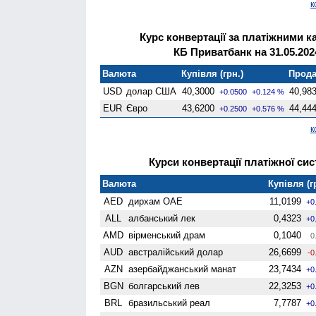
к
Курс конвертації за платіжними к
КБ Приватбанк на 31.05.202
Валюта
Купівля (грн.)
Прода
USD
долар США
40,3000
40,98
+0.0500
+0.124 %
EUR
Євро
43,6200
44,44
+0.2500
+0.576 %
к
Курси конвертації платіжної сис
Валюта
Купівля (г
AED
дирхам ОАЕ
11,0199
+0
ALL
албанський лек
0,4323
+0
AMD
вiрменський драм
0,1040
0
AUD
австралійський долар
26,6699
-0
AZN
азербайджанський манат
23,7434
+0
BGN
болгарський лев
22,3253
+0
BRL
бразильський реал
7,7787
+0