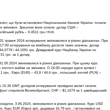
 валют, що були встановлені Національним банком України, почали
не змінився. Зрештою вони склали: долар США –
осійський рубль – 0,4511 грн./
.
RUB
31 травня 2024 котирування змінювалися в різних діапазонах. При
О 17:00 котирування на міжбанку досягли таких значень: долар
44,0778 / 44,1091 грн. Довідковий курс Нацбанку України по
1 грн. за 1 долар.
31.05.2024 змінювалися в різних діапазонах. При цьому курс
рс злотого майже не змінився. О 16:00 середні курси купівлі /
 грн., Євро (EUR) – 43,8 / 44,6 грн., польський злотий (PLN) –
о 15:36 GMT доларові котирування провідних валют склали:
фунт стерлінгів Велико­британії, CHF – $1,1079 за 1 швейцарський
неділок, 3.06.2024, змінювалися в різних діапазонах. Курс USD
н. Курс EUR (Євро) зріс, додавши 16,79 коп., і встановився на