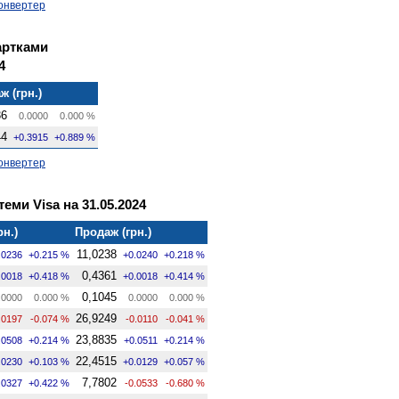
онвертер
артками
4
ж (грн.)
36
0.0000
0.000 %
44
+0.3915
+0.889 %
онвертер
теми Visa на 31.05.2024
рн.)
Продаж (грн.)
11,0238
.0236
+0.215 %
+0.0240
+0.218 %
0,4361
.0018
+0.418 %
+0.0018
+0.414 %
0,1045
.0000
0.000 %
0.0000
0.000 %
26,9249
.0197
-0.074 %
-0.0110
-0.041 %
23,8835
.0508
+0.214 %
+0.0511
+0.214 %
22,4515
.0230
+0.103 %
+0.0129
+0.057 %
7,7802
.0327
+0.422 %
-0.0533
-0.680 %