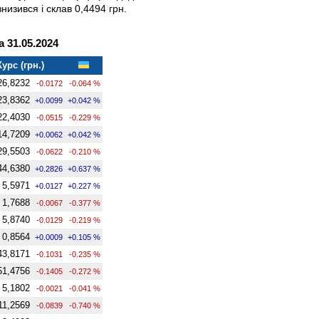
знизився і склав 0,4494 грн.
 31.05.2024
Курс (грн.)
26,8232
-0.0172
-0.064 %
23,8362
+0.0099
+0.042 %
22,4030
-0.0515
-0.229 %
14,7209
+0.0062
+0.042 %
29,5503
-0.0622
-0.210 %
44,6380
+0.2826
+0.637 %
5,5971
+0.0127
+0.227 %
1,7688
-0.0067
-0.377 %
5,8740
-0.0129
-0.219 %
0,8564
+0.0009
+0.105 %
43,8171
-0.1031
-0.235 %
51,4756
-0.1405
-0.272 %
5,1802
-0.0021
-0.041 %
11,2569
-0.0839
-0.740 %