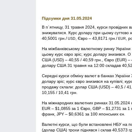
Підсумки дня 31.05.2024
В п`ятницу, 31 травня 2024, курси провідних
знижуватися. Курс долару при цьому суттєво 
40,5001 грн./
, Євро – 43,8171 грн./
, р
USD
EUR
На міжбанківському валютному ринку України 
цьому курс євро зріс; курс долару знизився. 
США (USD) – 40,55 / 40,59 грн., Євро (EUR) – 
долару США 31 травня на 12:00 складав 40,523
Середні курси обміну валют в банках України 
долару зріс; курс євро знизився на купівлі; ку
продажу склали: долар США (USD) – 40,5 / 41,1
10,155 / 10,41 грн.
На міжнародних валютних ринках 31.05.2024 
EUR – $1,0855 за 1 Євро, GBP – $1,2731 за 1 
франк, JPY – $0,6361 за 100 японських єн.
Валютні курси, що були встановлені НБУ на по
(долар США) трохи піднявся і склав 40,5373 гр