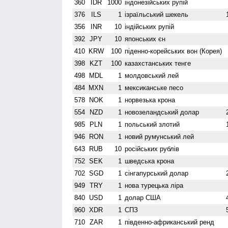
360
IDR
1000
індонезійських рупій
376
ILS
1
ізраїльський шекель
356
INR
10
індійських рупій
392
JPY
10
японських єн
410
KRW
100
піденно-корейських вон (Корея)
398
KZT
100
казахстанських тенге
498
MDL
1
молдовський лей
484
MXN
1
мексиканське песо
578
NOK
1
норвезька крона
554
NZD
1
ново­зеландський долар
985
PLN
1
польський злотий
946
RON
1
новий румунський лей
643
RUB
10
російських рублів
752
SEK
1
шведська крона
702
SGD
1
сінгапурський долар
949
TRY
1
нова турецька ліра
840
USD
1
долар США
960
XDR
1
СПЗ
710
ZAR
1
південно-африканський ренд