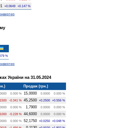
91
+0.0649
+0.147 %
онвертер
ому
079 %
онвертер
ах України на 31.05.2024
н.)
Продаж (грн.)
15,0000
0000
0.000 %
0.0000
0.000 %
45,2500
.1500
-0.341 %
+0.2500
+0.556 %
1,7900
0000
0.000 %
0.0000
0.000 %
44,6000
.1000
-0.228 %
0.0000
0.000 %
52,1750
0000
0.000 %
+0.0250
+0.048 %
0,1130
.0015
-1.456 %
+0.0020
+1.802 %