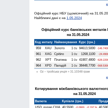
к
Офіційний курс НБУ (щомісячний) на 31.05.20
Найближчі дані є на
1.05.2024
Офіційний курс банківських металів
на 31.05.2024
Код металу
Найменування
Курс (грн.)
959
XAU
Золото
1
94613,5000
Oz
-146.740
961
XAG
Срібло
1
1268,1100
Oz
-24.490
962
XPT
Платина
1
41907,4800
Oz
-628.220
964
XPD
Паладій
1
38448,7700
Oz
-568.530
Oz – тройська унція = 31.10348 грам
к
Котирування міжбанківського валютного
на 31.05.2024
Валюта
Купівля (грн.)
Прода
USD
долар США
40,5500
40,59
-0.0800
-0.197 %