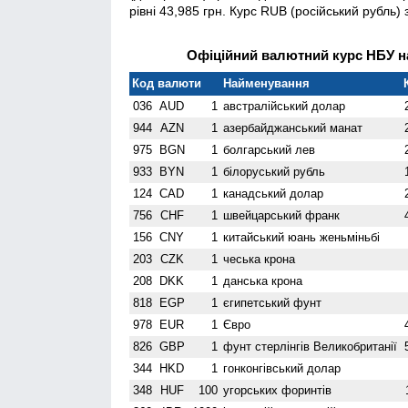
рівні 43,985 грн. Курс RUB (російський рубль) 
Офіційний валютний курс НБУ на
Код валюти
Найменування
036
AUD
1
австралійський долар
944
AZN
1
азербайджанський манат
975
BGN
1
болгарський лев
933
BYN
1
білоруський рубль
124
CAD
1
канадський долар
756
CHF
1
швейцарський франк
156
CNY
1
китайський юань женьмiньбi
203
CZK
1
чеська крона
208
DKK
1
данська крона
818
EGP
1
єгипетський фунт
978
EUR
1
Євро
826
GBP
1
фунт стерлінгів Велико­британії
344
HKD
1
гонконгівський долар
348
HUF
100
угорських форинтів