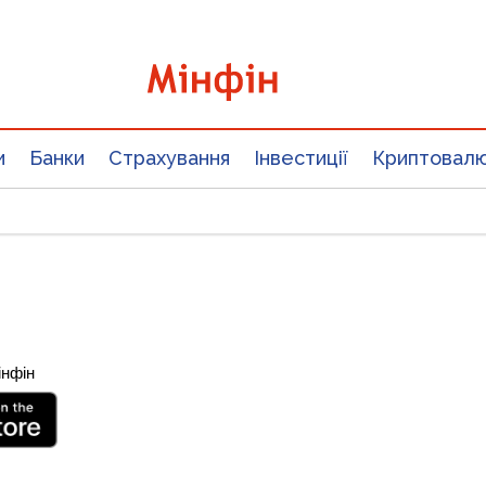
и
Банки
Страхування
Інвестиції
Криптовал
інфін