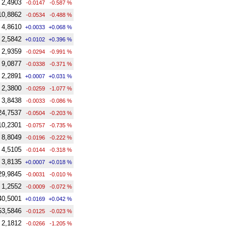
2,4903
-0.0147
-0.587 %
10,8862
-0.0534
-0.488 %
4,8610
+0.0033
+0.068 %
2,5842
+0.0102
+0.396 %
2,9359
-0.0294
-0.991 %
9,0877
-0.0338
-0.371 %
2,2891
+0.0007
+0.031 %
2,3800
-0.0259
-1.077 %
3,8438
-0.0033
-0.086 %
24,7537
-0.0504
-0.203 %
10,2301
-0.0757
-0.735 %
8,8049
-0.0196
-0.222 %
4,5105
-0.0144
-0.318 %
3,8135
+0.0007
+0.018 %
29,9845
-0.0031
-0.010 %
1,2552
-0.0009
-0.072 %
40,5001
+0.0169
+0.042 %
53,5846
-0.0125
-0.023 %
2,1812
-0.0266
-1.205 %