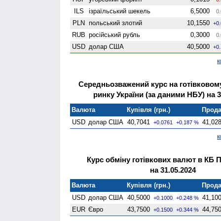
ILS
ізраїльський шекель
6,5000
0.
PLN
польський злотий
10,1550
+0
RUB
російський рубль
0,3000
0.
USD
долар США
40,5000
+0
к
Середньозважений курс на готівково
ринку України (за даними НБУ) на 3
Валюта
Купівля (грн.)
Прода
USD
долар США
40,7041
41,02
+0.0761
+0.187 %
к
Курс обміну готівкових валют в КБ 
на 31.05.2024
Валюта
Купівля (грн.)
Прода
USD
долар США
40,5000
41,10
+0.1000
+0.248 %
EUR
Євро
43,7500
44,75
+0.1500
+0.344 %