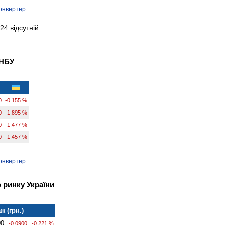
онвертер
24 відсутній
 НБУ
0
-0.155 %
0
-1.895 %
0
-1.477 %
0
-1.457 %
онвертер
 ринку України
ж (грн.)
00
-0.0900
-0.221 %