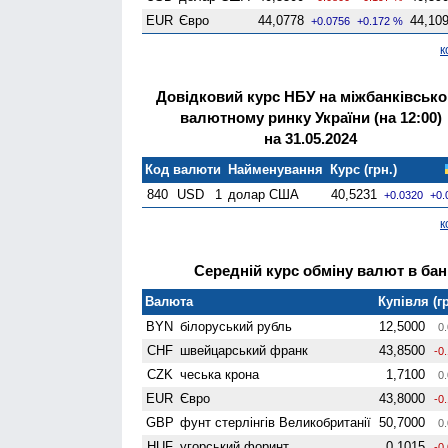
EUR
Євро
44,0778
44,10
+0.0756
+0.172 %
к
Довідковий курс НБУ на міжбанківськ
валютному ринку України (на 12:00)
на 31.05.2024
Код валюти
Найменування
Курс (грн.)
840
USD
1
долар США
40,5231
+0.0320
+0.
к
Середній курс обміну валют в банк
Валюта
Купівля (гр
BYN
білоруський рубль
12,5000
0.
CHF
швейцарський франк
43,8500
-0
CZK
чеська крона
1,7100
0.
EUR
Євро
43,8000
-0
GBP
фунт стерлінгів Велико­британії
50,7000
0.
HUF
угорський форинт
0,1015
-0