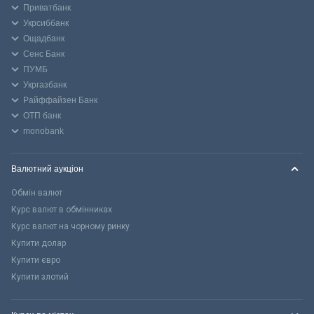
Приватбанк
Укрсиббанк
Ощадбанк
Сенс Банк
ПУМБ
Укргазбанк
Райффайзен Банк
ОТП банк
monobank
Валютний аукціон
Обмін валют
Курс валют в обмінниках
Курс валют на чорному ринку
Купити долар
Купити євро
Купити злотий