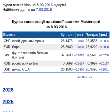
Курси валют Visa на 8.03.2016 відсутні
Найближчі дані є на
7.03.2016
Курси конвертації платіжної системи Mastercard
на 8.03.2016
Валюта
Купівля (грн.)
Продаж (грн.)
CHF
швейцарський франк
26,1473
26,3553
+0.3060
+0.3055
EUR
Євро
28,6940
28,9220
+0.6830
+0.6860
фунт стерлінгів Велико­
GBP
37,2690
37,5620
+0.6720
+0.6730
британії
RUB
російський рубль
0,3669
0,3697
+0.0137
+0.0137
USD
долар США
26,1500
26,3498
+0.3500
+0.3501
конвертер
2026
2025